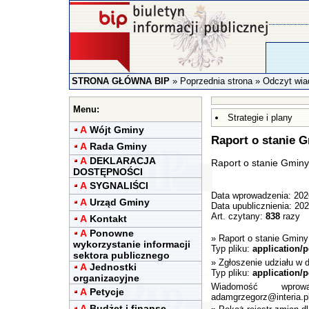
STRONA GŁÓWNA BIP
»
Poprzednia strona
» Odczyt wia
Menu:
Strategie i plany
A
Wójt Gminy
Raport o stanie G
A
Rada Gminy
A
DEKLARACJA
Raport o stanie Gminy
DOSTĘPNOŚCI
A
SYGNALIŚCI
Data wprowadzenia: 202
A
Urząd Gminy
Data upublicznienia: 20
Art. czytany:
838
razy
A
Kontakt
A
Ponowne
»
Raport o stanie Gminy
wykorzystanie informacji
Typ pliku:
application/p
sektora publicznego
»
Zgłoszenie udziału w 
A
Jednostki
Typ pliku:
application/p
organizacyjne
Wiadomość wpro
A
Petycje
adamgrzegorz@interia.p
A
Budżet i finanse