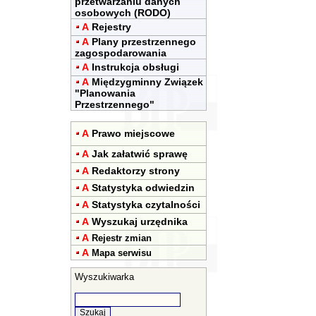
przetwarzaniu danych
osobowych (RODO)
A
Rejestry
A
Plany przestrzennego
zagospodarowania
A
Instrukcja obsługi
A
Międzygminny Związek
"Planowania
Przestrzennego"
A
Prawo miejscowe
A
Jak załatwić sprawę
A
Redaktorzy strony
A
Statystyka odwiedzin
A
Statystyka czytalności
A
Wyszukaj urzędnika
A
Rejestr zmian
A
Mapa serwisu
Wyszukiwarka