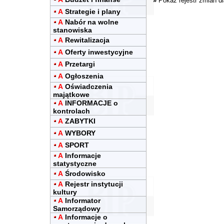
»
Pokaż rejestr zmian d
A
Strategie i plany
A
Nabór na wolne
stanowiska
A
Rewitalizacja
A
Oferty inwestycyjne
A
Przetargi
A
Ogłoszenia
A
Oświadczenia
majątkowe
A
INFORMACJE o
kontrolach
A
ZABYTKI
A
WYBORY
A
SPORT
A
Informacje
statystyczne
A
Środowisko
A
Rejestr instytucji
kultury
A
Informator
Samorządowy
A
Informacje o