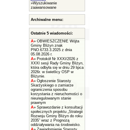
»
Wyszukiwanie
zaawansowane
Archiwalne menu:
Ostatnie 5 wiadomości:
A
»
OBWIESZCZENIE Wójta
Gminy Bliżyn znak
PNO.6733.3.2025 z dnia
05.08.2026 r.
A
»
Protokół Nr XXXI/2026 z
XXXI sesji Rady Gminy Bliżyn,
która odbyła się w dniu 29 lipca
2026r. w świetlicy OSP w
Bliżynie.
A
»
Ogłoszenie Starosty
Skarżyskiego o zamiarze
ograniczenia sposobu
korzystania z nieruchomości o
nieuregulowanym stanie
prawnym
A
»
Sprawozdanie z konsultacji
społecznych projektu „Strategii
Rozwoju Gminy Bliżyn do roku
2035” wraz z Prognozą
oddziaływania na środowisko.
A
»
Zawiadomienie Starosty