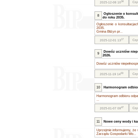
34
Czy
2025-12-08 10
Ogłoszenie o konsult
8
do roku 2035.
Ogłoszenie o konsultacjac
2035.
Gmina Bliżyn pr...
17
Czy
2025-12-01 13
Dowóz uczniów niep
9
2026.
Dowóz uczniów niepełnospr
03
Czy
2025-11-19 14
10
Harmonogram odbior
Harmonogram odbioru odpa
...
47
Czy
2025-01-07 09
11
Nowe ceny wody i kana
Uprzejmie informujemy, że 
Zarządu Gospodarki Wo...