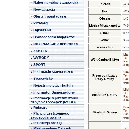
Nabór na wolne stanowiska
Telefon
(41
Rewitalizacja
Fax
(41
Oferty inwestycyjne
Obszar
140
Przetargi
Liczba Mieszkańców
7416
Ogłoszenia
E-mail
»
se
Oświadczenia majątkowe
www
»
ww
INFORMACJE o kontrolach
www - bip
»
ww
ZABYTKI
Mar
WYBORY
Tel:
Wójt Gminy Bliżyn
Fax
SPORT
e-ma
Informacje statystyczne
Sła
Przewodniczący
Tel:
Środowisko
Rady Gminy
Fax
e-ma
Rejestr instytucji kultury
Mic
Informator Samorządowy
Tel:
Sekretarz Gminy
Fax
Informacje o przetwarzaniu
e-ma
danych osobowych (RODO)
Bea
Rejestry
Tel:
Skarbnik Gminy
Plany przestrzennego
Fax
zagospodarowania
e-ma
Instrukcja obsługi
Tel:
Międzygminny Związek