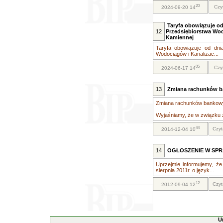
20
Czy
2024-09-20 14
Taryfa obowiązuje od 
12
Przedsiębiorstwa Wodo
Kamiennej
Taryfa obowiązuje od dnia
Wodociągów i Kanalizac...
05
Czy
2024-06-17 14
13
Zmiana rachunków 
Zmiana rachunków bankow
Wyjaśniamy, że w związku z 
44
Czyt
2014-12-04 10
14
OGŁOSZENIE W SPR
Uprzejmie informujemy, że
sierpnia 2011r. o język...
12
Czyt
2012-09-04 12
U