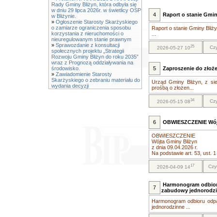
Rady Gminy Bliżyn, która odbyła się
w dniu 29 lipca 2026r. w świetlicy OSP
4
Raport o stanie Gmin
w Bliżynie.
»
Ogłoszenie Starosty Skarżyskiego
o zamiarze ograniczenia sposobu
Raport o stanie Gminy Bliż
korzystania z nieruchomości o
...
nieuregulowanym stanie prawnym
»
Sprawozdanie z konsultacji
25
Czy
2026-05-27 10
społecznych projektu „Strategii
Rozwoju Gminy Bliżyn do roku 2035”
wraz z Prognozą oddziaływania na
środowisko.
5
Zaproszenie do złoże
»
Zawiadomienie Starosty
Skarżyskiego o zebraniu materiału do
Urząd Gminy Bliżyn, z sie
wydania decyzji
prośbą o złożen...
34
Czy
2026-05-15 08
6
OBWIESZCZENIE Wójta
OBWIESZCZENIE
Wójta Gminy Bliżyn
z dnia 09.04.2026 r.
Na podstawie art. 53, ust. 1
17
Czy
2026-04-09 14
Harmonogram odbioru
7
zabudowy jednorodz
Harmonogram odbioru odpa
jednorodzinne ...