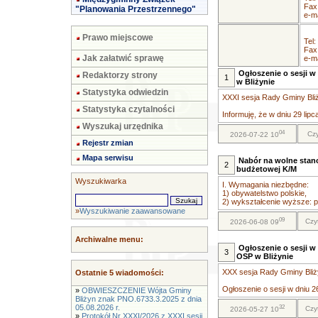
Fax
"Planowania Przestrzennego"
e-ma
Prawo miejscowe
Tel:
Fax
Jak załatwić sprawę
e-ma
Ogłoszenie o sesji w 
Redaktorzy strony
1
w Bliżynie
Statystyka odwiedzin
XXXI sesja Rady Gminy Bliży
Statystyka czytalności
Informuję, że w dniu 29 lipc
Wyszukaj urzędnika
04
Czy
2026-07-22 10
Rejestr zmian
Mapa serwisu
Nabór na wolne stano
2
budżetowej K/M
Wyszukiwarka
I. Wymagania niezbędne:
1) obywatelstwo polskie,
2) wykształcenie wyższe: pr
»
Wyszukiwanie zaawansowane
09
Czy
2026-06-08 09
Archiwalne menu:
Ogłoszenie o sesji w 
3
OSP w Bliżynie
XXX sesja Rady Gminy Bliży
Ostatnie 5 wiadomości:
Ogłoszenie o sesji w dniu 26
»
OBWIESZCZENIE Wójta Gminy
Bliżyn znak PNO.6733.3.2025 z dnia
05.08.2026 r.
32
Czy
2026-05-27 10
»
Protokół Nr XXXI/2026 z XXXI sesji