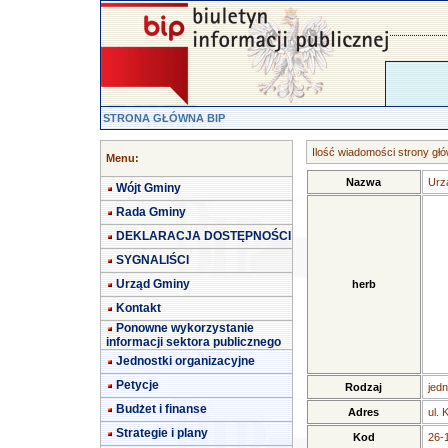
STRONA GŁÓWNA BIP
Ilość wiadomości strony głó
Menu:
Nazwa
Urz
Wójt Gminy
Rada Gminy
DEKLARACJA DOSTĘPNOŚCI
SYGNALIŚCI
Urząd Gminy
herb
Kontakt
Ponowne wykorzystanie
informacji sektora publicznego
Jednostki organizacyjne
Petycje
Rodzaj
jedn
Budżet i finanse
Adres
ul. 
Strategie i plany
Kod
26-