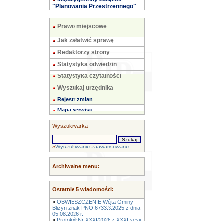
"Planowania Przestrzennego"
Prawo miejscowe
Jak załatwić sprawę
Redaktorzy strony
Statystyka odwiedzin
Statystyka czytalności
Wyszukaj urzędnika
Rejestr zmian
Mapa serwisu
Wyszukiwarka
»
Wyszukiwanie zaawansowane
Archiwalne menu:
Ostatnie 5 wiadomości:
»
OBWIESZCZENIE Wójta Gminy
Bliżyn znak PNO.6733.3.2025 z dnia
05.08.2026 r.
»
Protokół Nr XXXI/2026 z XXXI sesji