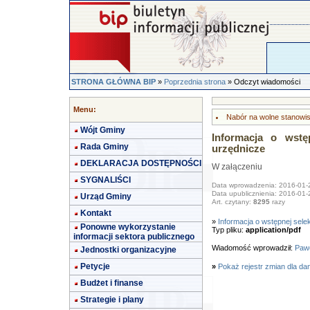
STRONA GŁÓWNA BIP
»
Poprzednia strona
» Odczyt wiadomości
Menu:
Nabór na wolne stanowi
Wójt Gminy
Informacja o wstę
Rada Gminy
urzędnicze
DEKLARACJA DOSTĘPNOŚCI
W załączeniu
SYGNALIŚCI
Data wprowadzenia: 2016-01-
Data upublicznienia: 2016-01-
Urząd Gminy
Art. czytany:
8295
razy
Kontakt
»
Informacja o wstępnej selek
Ponowne wykorzystanie
Typ pliku:
application/pdf
informacji sektora publicznego
Wiadomość wprowadził:
Pawe
Jednostki organizacyjne
Petycje
»
Pokaż rejestr zmian dla da
Budżet i finanse
Strategie i plany