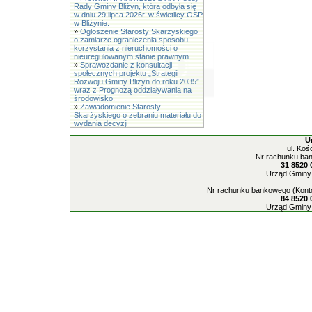
Rady Gminy Bliżyn, która odbyła się
w dniu 29 lipca 2026r. w świetlicy OSP
w Bliżynie.
»
Ogłoszenie Starosty Skarżyskiego
o zamiarze ograniczenia sposobu
korzystania z nieruchomości o
nieuregulowanym stanie prawnym
»
Sprawozdanie z konsultacji
społecznych projektu „Strategii
Rozwoju Gminy Bliżyn do roku 2035”
wraz z Prognozą oddziaływania na
środowisko.
»
Zawiadomienie Starosty
Skarżyskiego o zebraniu materiału do
wydania decyzji
U
ul. Koś
Nr rachunku ban
31 8520 
Urząd Gminy 
Nr rachunku bankowego (Konto
84 8520 
Urząd Gminy 