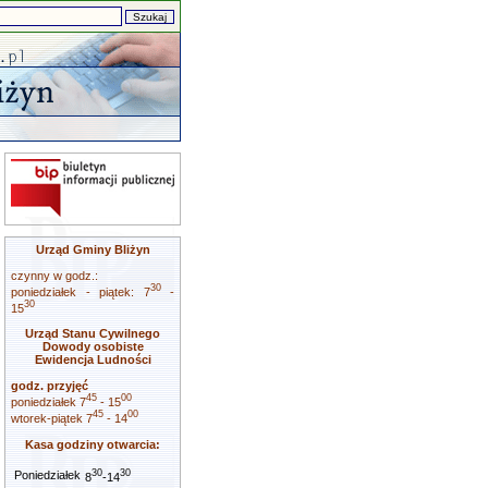
Urząd Gminy Bliżyn
czynny w godz.:
30
poniedziałek - piątek: 7
-
30
15
Urząd Stanu Cywilnego
Dowody osobiste
Ewidencja Ludności
godz. przyjęć
45
00
poniedziałek 7
- 15
45
00
wtorek-piątek 7
- 14
Kasa godziny otwarcia:
30
30
Poniedziałek
8
-14