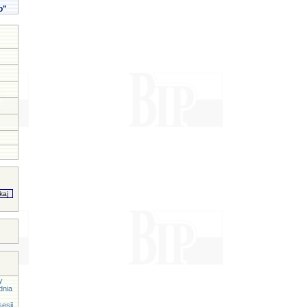
o"
y
dnia
esji