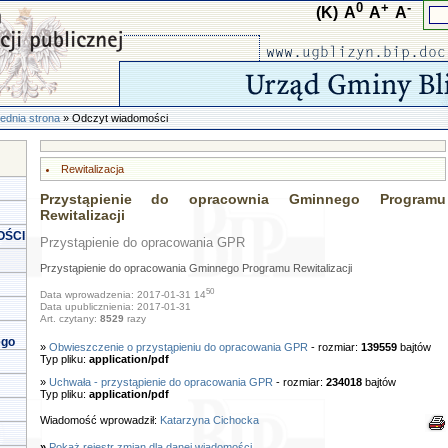
0
+
-
(K)
A
A
A
ednia strona
» Odczyt wiadomości
Rewitalizacja
Przystąpienie do opracownia Gminnego Programu
Rewitalizacji
OŚCI
Przystąpienie do opracowania GPR
Przystąpienie do opracowania Gminnego Programu Rewitalizacji
50
Data wprowadzenia: 2017-01-31 14
Data upublicznienia: 2017-01-31
Art. czytany:
8529
razy
ego
»
Obwieszczenie o przystąpieniu do opracowania GPR
- rozmiar:
139559
bajtów
Typ pliku:
application/pdf
»
Uchwała - przystąpienie do opracowania GPR
- rozmiar:
234018
bajtów
Typ pliku:
application/pdf
Wiadomość wprowadził:
Katarzyna Cichocka
»
Pokaż rejestr zmian dla danej wiadomości