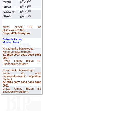
00
00
Wtorek
8
-12
00
00
Środa
8
-14
00
00
Czwartek
8
-12
00
00
Piątek
8
-12
adres skrytki ESP na
platformie ePUAP:
/1cqce463n2/skrytka
Dziennik Ustaw
Monitor Polski
Nr rachunku bankowego:
Konto do opłat różnych
31 8520 0007 2001 0010 5688
0001
Urząd Gminy Bliżyn BS
Suchedniów o/Bliżyn
Nr rachunku bankowego:
Konto do opłat
zagospodarowanie odpadami
(śmieci)
84 8520 0007 2004 0010 5688
0061
Urząd Gminy Bliżyn BS
Suchedniów o/Bliżyn