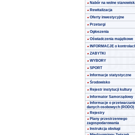
Nabór na wolne stanowisk
Rewitalizacja
Oferty inwestycyjne
Przetargi
Ogłoszenia
Oświadczenia majątkowe
INFORMACJE o kontrolac
ZABYTKI
WYBORY
SPORT
Informacje statystyczne
Środowisko
Rejestr instytucji kultury
Informator Samorządowy
Informacje o przetwarzani
danych osobowych (RODO)
Rejestry
Plany przestrzennego
zagospodarowania
Instrukcja obsługi
Międzygminny Związek