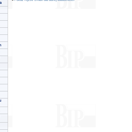
a
h
u