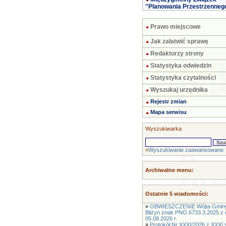
"Planowania Przestrzenneg
Prawo miejscowe
Jak załatwić sprawę
Redaktorzy strony
Statystyka odwiedzin
Statystyka czytalności
Wyszukaj urzędnika
Rejestr zmian
Mapa serwisu
Wyszukiwarka
»
Wyszukiwanie zaawansowane
Archiwalne menu:
Ostatnie 5 wiadomości:
»
OBWIESZCZENIE Wójta Gmin
Bliżyn znak PNO.6733.3.2025 z 
05.08.2026 r.
»
Protokół Nr XXXI/2026 z XXXI s