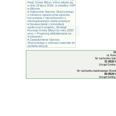
Rady Gminy Bliżyn, która odbyła się
w dniu 29 lipca 2026r. w świetlicy OSP
w Bliżynie.
»
Ogłoszenie Starosty Skarżyskiego
o zamiarze ograniczenia sposobu
korzystania z nieruchomości o
nieuregulowanym stanie prawnym
»
Sprawozdanie z konsultacji
społecznych projektu „Strategii
Rozwoju Gminy Bliżyn do roku 2035”
wraz z Prognozą oddziaływania na
środowisko.
»
Zawiadomienie Starosty
Skarżyskiego o zebraniu materiału do
wydania decyzji
U
ul. Koś
Nr rachunku ban
31 8520 
Urząd Gminy 
Nr rachunku bankowego (Konto
84 8520 
Urząd Gminy 