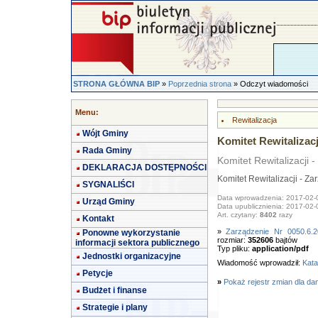
STRONA GŁÓWNA BIP
»
Poprzednia strona
» Odczyt wiadomości
Menu:
Rewitalizacja
Wójt Gminy
Komitet Rewitalizacj
Rada Gminy
Komitet Rewitalizacji 
DEKLARACJA DOSTĘPNOŚCI
Komitet Rewitalizacji - Za
SYGNALIŚCI
Data wprowadzenia: 2017-02-
Urząd Gminy
Data upublicznienia: 2017-02-
Art. czytany:
8402
razy
Kontakt
»
Zarządzenie Nr 0050.6.2
Ponowne wykorzystanie
rozmiar:
352606
bajtów
informacji sektora publicznego
Typ pliku:
application/pdf
Jednostki organizacyjne
Wiadomość wprowadził:
Kata
Petycje
»
Pokaż rejestr zmian dla da
Budżet i finanse
Strategie i plany