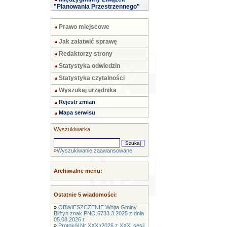
"Planowania Przestrzennego"
Prawo miejscowe
Jak załatwić sprawę
Redaktorzy strony
Statystyka odwiedzin
Statystyka czytalności
Wyszukaj urzędnika
Rejestr zmian
Mapa serwisu
Wyszukiwarka
»
Wyszukiwanie zaawansowane
Archiwalne menu:
Ostatnie 5 wiadomości:
»
OBWIESZCZENIE Wójta Gminy
Bliżyn znak PNO.6733.3.2025 z dnia
05.08.2026 r.
»
Protokół Nr XXXI/2026 z XXXI sesji