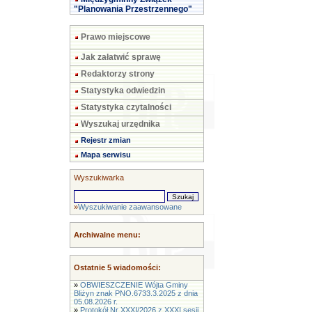
"Planowania Przestrzennego"
Prawo miejscowe
Jak załatwić sprawę
Redaktorzy strony
Statystyka odwiedzin
Statystyka czytalności
Wyszukaj urzędnika
Rejestr zmian
Mapa serwisu
Wyszukiwarka
»
Wyszukiwanie zaawansowane
Archiwalne menu:
Ostatnie 5 wiadomości:
»
OBWIESZCZENIE Wójta Gminy
Bliżyn znak PNO.6733.3.2025 z dnia
05.08.2026 r.
»
Protokół Nr XXXI/2026 z XXXI sesji