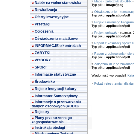
»
Mapa - załącznik do GPR
-
Nabór na wolne stanowiska
Typ pliku:
image/jpeg
Rewitalizacja
»
Obwieszczenie - konsultac
Typ pliku:
application/pdf
Oferty inwestycyjne
»
Projekt Gminnego Programu 
Przetargi
Typ pliku:
application/pdf
Ogłoszenia
»
Projekt uchwały
- rozmiar:
Typ pliku:
application/pdf
Oświadczenia majątkowe
»
Raport z kosultacji społecz
INFORMACJE o kontrolach
Typ pliku:
application/pdf
ZABYTKI
»
Raport z opiniowania - sier
Typ pliku:
application/pdf
WYBORY
»
Załącznik nr 2 po zmianac
SPORT
Typ pliku:
application/pdf
Informacje statystyczne
Wiadomość wprowadził:
Kata
Środowisko
»
Pokaż rejestr zmian dla da
Rejestr instytucji kultury
Informator Samorządowy
Informacje o przetwarzaniu
danych osobowych (RODO)
Rejestry
Plany przestrzennego
zagospodarowania
Instrukcja obsługi
Międzygminny Związek