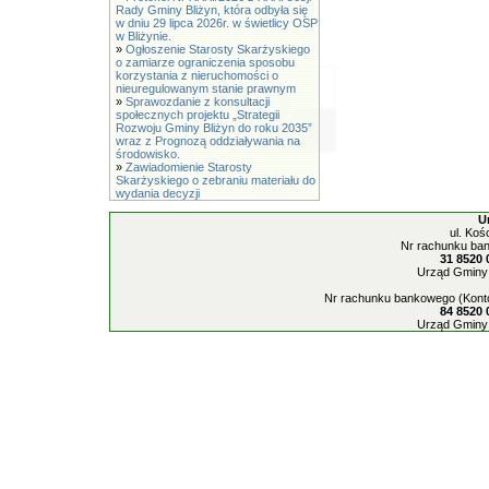
Rady Gminy Bliżyn, która odbyła się
w dniu 29 lipca 2026r. w świetlicy OSP
w Bliżynie.
»
Ogłoszenie Starosty Skarżyskiego
o zamiarze ograniczenia sposobu
korzystania z nieruchomości o
nieuregulowanym stanie prawnym
»
Sprawozdanie z konsultacji
społecznych projektu „Strategii
Rozwoju Gminy Bliżyn do roku 2035”
wraz z Prognozą oddziaływania na
środowisko.
»
Zawiadomienie Starosty
Skarżyskiego o zebraniu materiału do
wydania decyzji
U
ul. Koś
Nr rachunku ban
31 8520 
Urząd Gminy 
Nr rachunku bankowego (Konto
84 8520 
Urząd Gminy 