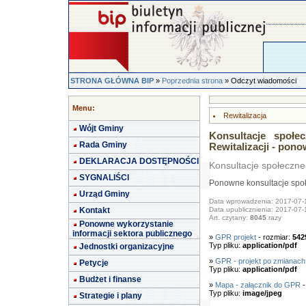
STRONA GŁÓWNA BIP
»
Poprzednia strona
» Odczyt wiadomości
Menu:
Rewitalizacja
Wójt Gminy
Konsultacje społ
Rada Gminy
Rewitalizacji - pon
DEKLARACJA DOSTĘPNOŚCI
Konsultacje społeczn
SYGNALIŚCI
Ponowne konsultacje sp
Urząd Gminy
Data wprowadzenia: 2017-07-
Kontakt
Data upublicznienia: 2017-07-
Art. czytany:
8045
razy
Ponowne wykorzystanie
informacji sektora publicznego
»
GPR projekt
- rozmiar:
542
Typ pliku:
application/pdf
Jednostki organizacyjne
»
GPR - projekt po zmianach
Petycje
Typ pliku:
application/pdf
Budżet i finanse
»
Mapa - załącznik do GPR
-
Typ pliku:
image/jpeg
Strategie i plany