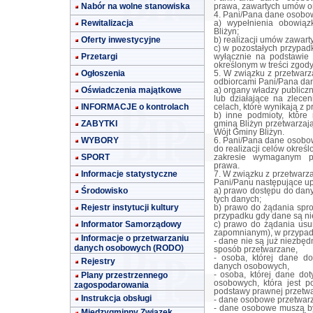
Nabór na wolne stanowiska
prawa, zawartych umów or
4. Pani/Pana dane osobow
Rewitalizacja
a) wypełnienia obowią
Bliżyn;
Oferty inwestycyjne
b) realizacji umów zawart
c) w pozostałych przypa
Przetargi
wyłącznie na podstawie 
określonym w treści zgody
Ogłoszenia
5. W związku z przetwar
odbiorcami Pani/Pana da
Oświadczenia majątkowe
a) organy władzy publicz
lub działające na zlece
INFORMACJE o kontrolach
celach, które wynikają z
b) inne podmioty, któr
ZABYTKI
gminą Bliżyn przetwarzaj
Wójt Gminy Bliżyn.
WYBORY
6. Pani/Pana dane osobo
do realizacji celów określ
SPORT
zakresie wymaganym pr
prawa.
Informacje statystyczne
7. W związku z przetwar
Pani/Panu następujące up
Środowisko
a) prawo dostępu do dan
tych danych;
Rejestr instytucji kultury
b) prawo do żądania spr
przypadku gdy dane są ni
Informator Samorządowy
c) prawo do żądania usu
zapomnianym), w przypad
Informacje o przetwarzaniu
- dane nie są już niezbęd
danych osobowych (RODO)
sposób przetwarzane,
- osoba, której dane do
Rejestry
danych osobowych,
Plany przestrzennego
- osoba, której dane do
osobowych, która jest p
zagospodarowania
podstawy prawnej przetwa
Instrukcja obsługi
- dane osobowe przetwar
- dane osobowe muszą by
Międzygminny Związek