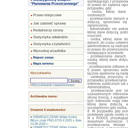
wynikającego z przepisów
"Planowania Przestrzennego"
d) prawo do żądania ogr
przypadku, gdy:
- osoba, której dane 
Prawo miejscowe
osobowych,
- przetwarzanie danych 
dotyczą, sprzeciwia s
Jak załatwić sprawę
ograniczenia,
- Administrator nie potr
Redaktorzy strony
której dane dotyczą, potr
roszczeń,
Statystyka odwiedzin
- osoba, której dane do
danych, do czasu ustalen
Statystyka czytalności
administratora są nadrzę
e) prawo do przenoszenia
Wyszukaj urzędnika
następujące przesłanki:
- przetwarzanie danych
Rejestr zmian
osobą, której dane doty
osobę,
Mapa serwisu
- przetwarzanie odbywa s
f) prawo sprzeciwu wob
Wyszukiwarka
łącznie spełnione są nast
- zaistnieją przyczyny 
przypadku przetwarzania
interesie publicznym lub
»
Wyszukiwanie zaawansowane
Administratora,
- przetwarzanie jest 
uzasadnionych interesów
Archiwalne menu:
stronę trzecią, z wyjątki
tych interesów mają int
której dane dotyczą,
szczególności gdy osoba, 
Ostatnie 5 wiadomości:
8. W przypadku gdy prz
podstawie zgody osoby na
»
OBWIESZCZENIE Wójta Gminy
lit a RODO), przysługu
Bliżyn znak PNO.6733.4.2025 z dnia
dowolnym momencie. C
10.08.2026 r.
przetwarzania, któreg
»
OBWIESZCZENIE Wójta Gminy