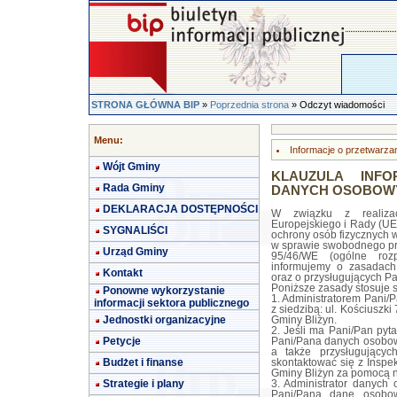
STRONA GŁÓWNA BIP
»
Poprzednia strona
» Odczyt wiadomości
Menu:
Informacje o przetwarz
Wójt Gminy
KLAUZULA INF
Rada Gminy
DANYCH OSOBOW
DEKLARACJA DOSTĘPNOŚCI
W związku z realiza
Europejskiego i Rady (UE
SYGNALIŚCI
ochrony osób fizycznych 
w sprawie swobodnego prz
Urząd Gminy
95/46/WE (ogólne roz
informujemy o zasadach
Kontakt
oraz o przysługujących P
Poniższe zasady stosuje 
Ponowne wykorzystanie
1. Administratorem Pani/
informacji sektora publicznego
z siedzibą: ul. Kościuszk
Jednostki organizacyjne
Gminy Bliżyn.
2. Jeśli ma Pani/Pan pyt
Petycje
Pani/Pana danych osobow
a także przysługujący
Budżet i finanse
skontaktować się z Insp
Gminy Bliżyn za pomocą nr
Strategie i plany
3. Administrator danych
Pani/Pana dane osobow