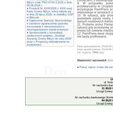
cofnięciem, z obowiązuj
Bliżyn znak PNO.6733.3.2025 z dnia
9. W przypadku powzi
05.08.2026 r.
przetwarzaniu w Urzędz
»
Protokół Nr XXXI/2026 z XXXI sesji
przysługuje Pani/Panu p
Rady Gminy Bliżyn, która odbyła się
właściwego w sprawach o
w dniu 29 lipca 2026r. w świetlicy OSP
10. W sytuacji, gdy pr
w Bliżynie.
podstawie zgody osoby, 
»
Ogłoszenie Starosty Skarżyskiego
danych osobowych Adminis
o zamiarze ograniczenia sposobu
11. Podanie przez Pani
korzystania z nieruchomości o
sytuacji gdy przesłankę 
nieuregulowanym stanie prawnym
prawa lub zawarta międz
»
Sprawozdanie z konsultacji
12. Pani/Pana dane mogą
społecznych projektu „Strategii
nie będą profilowane.
Rozwoju Gminy Bliżyn do roku 2035”
wraz z Prognozą oddziaływania na
środowisko.
Data wprowadzenia: 2018-05-
Data upublicznienia: 2018-05-
Art. czytany:
7962
razy
Wiadomość wprowadził:
Grze
»
Pokaż rejestr zmian dla da
U
ul. Koś
Nr rachunku ban
31 8520 
Urząd Gminy 
Nr rachunku bankowego (Konto
84 8520 
Urząd Gminy 