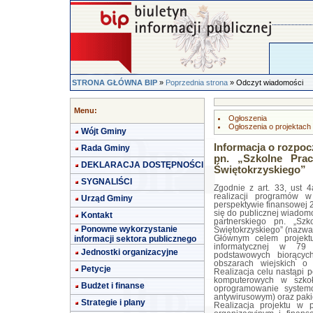
STRONA GŁÓWNA BIP
»
Poprzednia strona
» Odczyt wiadomości
Menu:
Ogłoszenia
Ogłoszenia o projektach 
Wójt Gminy
Informacja o rozpocz
Rada Gminy
pn. „Szkolne Pra
DEKLARACJA DOSTĘPNOŚCI
Świętokrzyskiego”
SYGNALIŚCI
Zgodnie z art. 33, ust 
realizacji programów w
Urząd Gminy
perspektywie finansowej 2
się do publicznej wiadomo
Kontakt
partnerskiego pn. „Sz
Ponowne wykorzystanie
Świętokrzyskiego” (nazwa
informacji sektora publicznego
Głównym celem projektu
informatycznej w 79
Jednostki organizacyjne
podstawowych biorącyc
obszarach wiejskich o 
Petycje
Realizacja celu nastąpi
komputerowych w szkoł
Budżet i finanse
oprogramowanie system
antywirusowym) oraz paki
Strategie i plany
Realizacja projektu w 