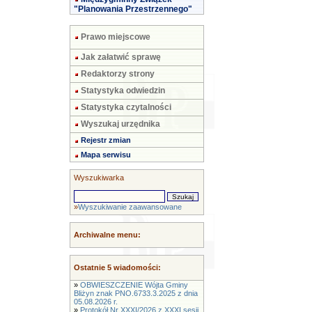
"Planowania Przestrzennego"
Prawo miejscowe
Jak załatwić sprawę
Redaktorzy strony
Statystyka odwiedzin
Statystyka czytalności
Wyszukaj urzędnika
Rejestr zmian
Mapa serwisu
Wyszukiwarka
»
Wyszukiwanie zaawansowane
Archiwalne menu:
Ostatnie 5 wiadomości:
»
OBWIESZCZENIE Wójta Gminy
Bliżyn znak PNO.6733.3.2025 z dnia
05.08.2026 r.
»
Protokół Nr XXXI/2026 z XXXI sesji