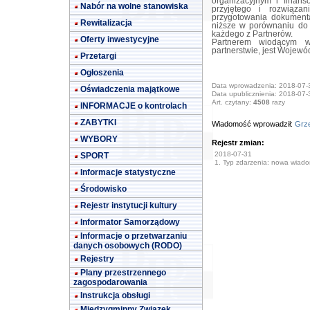
organizacyjnym i finan
Nabór na wolne stanowiska
przyjętego i rozwiązan
przygotowania dokumentac
Rewitalizacja
niższe w porównaniu do 
każdego z Partnerów.
Oferty inwestycyjne
Partnerem wiodącym 
partnerstwie, jest Wojewó
Przetargi
Ogłoszenia
Data wprowadzenia: 2018-07-
Oświadczenia majątkowe
Data upublicznienia: 2018-07-
Art. czytany:
4508
razy
INFORMACJE o kontrolach
ZABYTKI
Wiadomość wprowadził:
Grze
WYBORY
Rejestr zmian:
2018-07-31
SPORT
1. Typ zdarzenia: nowa wiad
Informacje statystyczne
Środowisko
Rejestr instytucji kultury
Informator Samorządowy
Informacje o przetwarzaniu
danych osobowych (RODO)
Rejestry
Plany przestrzennego
zagospodarowania
Instrukcja obsługi
Międzygminny Związek