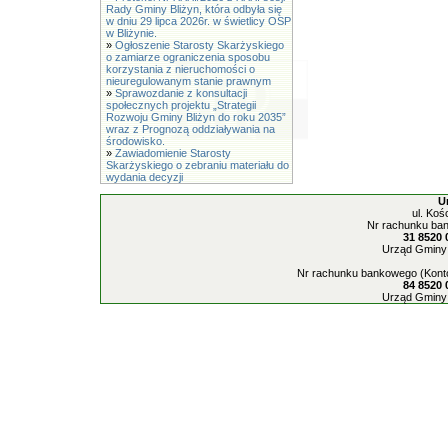
Rady Gminy Bliżyn, która odbyła się
w dniu 29 lipca 2026r. w świetlicy OSP
w Bliżynie.
»
Ogłoszenie Starosty Skarżyskiego
o zamiarze ograniczenia sposobu
korzystania z nieruchomości o
nieuregulowanym stanie prawnym
»
Sprawozdanie z konsultacji
społecznych projektu „Strategii
Rozwoju Gminy Bliżyn do roku 2035”
wraz z Prognozą oddziaływania na
środowisko.
»
Zawiadomienie Starosty
Skarżyskiego o zebraniu materiału do
wydania decyzji
U
ul. Koś
Nr rachunku ban
31 8520 
Urząd Gminy 
Nr rachunku bankowego (Konto
84 8520 
Urząd Gminy 