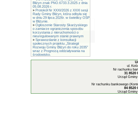
Bliżyn znak PNO.6733.3.2025 z dnia
05.08.2026 r.
»
Protokół Nr XXXI/2026 z XXXI sesji
Rady Gminy Bliżyn, która odbyła się
w dniu 29 lipca 2026r. w świetlicy OSP
w Bliżynie.
»
Ogłoszenie Starosty Skarżyskiego
o zamiarze ograniczenia sposobu
korzystania z nieruchomości o
nieuregulowanym stanie prawnym
»
Sprawozdanie z konsultacji
społecznych projektu „Strategii
Rozwoju Gminy Bliżyn do roku 2035”
wraz z Prognozą oddziaływania na
środowisko.
U
ul. Koś
Nr rachunku ban
31 8520 
Urząd Gminy 
Nr rachunku bankowego (Konto
84 8520 
Urząd Gminy 