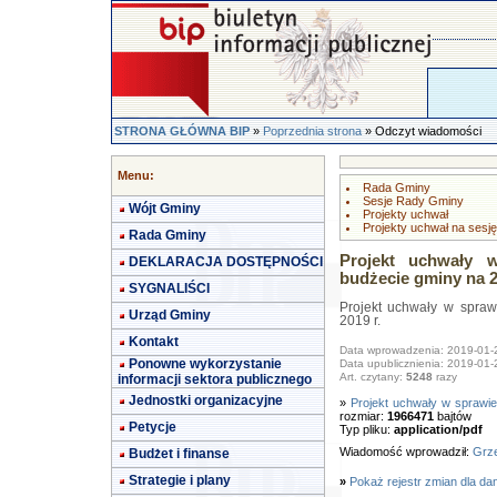
STRONA GŁÓWNA BIP
»
Poprzednia strona
» Odczyt wiadomości
Menu:
Rada Gminy
Sesje Rady Gminy
Wójt Gminy
Projekty uchwał
Projekty uchwał na sesję
Rada Gminy
Projekt uchwały 
DEKLARACJA DOSTĘPNOŚCI
budżecie gminy na 2
SYGNALIŚCI
Projekt uchwały w spra
Urząd Gminy
2019 r.
Kontakt
Data wprowadzenia: 2019-01-
Ponowne wykorzystanie
Data upublicznienia: 2019-01-
Art. czytany:
5248
razy
informacji sektora publicznego
Jednostki organizacyjne
»
Projekt uchwały w sprawi
rozmiar:
1966471
bajtów
Petycje
Typ pliku:
application/pdf
Wiadomość wprowadził:
Grze
Budżet i finanse
Strategie i plany
»
Pokaż rejestr zmian dla da