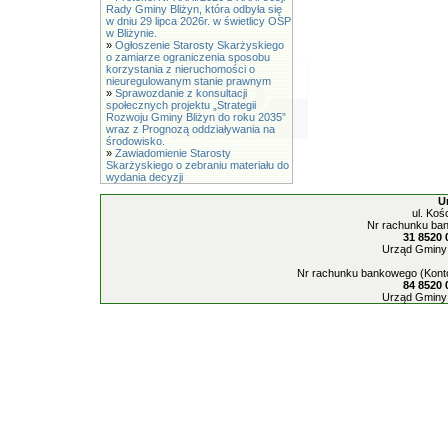
Rady Gminy Bliżyn, która odbyła się
w dniu 29 lipca 2026r. w świetlicy OSP
w Bliżynie.
»
Ogłoszenie Starosty Skarżyskiego
o zamiarze ograniczenia sposobu
korzystania z nieruchomości o
nieuregulowanym stanie prawnym
»
Sprawozdanie z konsultacji
społecznych projektu „Strategii
Rozwoju Gminy Bliżyn do roku 2035”
wraz z Prognozą oddziaływania na
środowisko.
»
Zawiadomienie Starosty
Skarżyskiego o zebraniu materiału do
wydania decyzji
U
ul. Koś
Nr rachunku ban
31 8520 
Urząd Gminy 
Nr rachunku bankowego (Konto
84 8520 
Urząd Gminy 