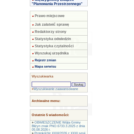
"Planowania Przestrzennego"
Prawo miejscowe
Jak załatwić sprawę
Redaktorzy strony
Statystyka odwiedzin
Statystyka czytalności
Wyszukaj urzędnika
Rejestr zmian
Mapa serwisu
Wyszukiwarka
»
Wyszukiwanie zaawansowane
Archiwalne menu:
Ostatnie 5 wiadomości:
»
OBWIESZCZENIE Wójta Gminy
Bliżyn znak PNO.6733.3.2025 z dnia
05.08.2026 r.
»
Protokół Nr XXXI/2026 z XXXI sesji