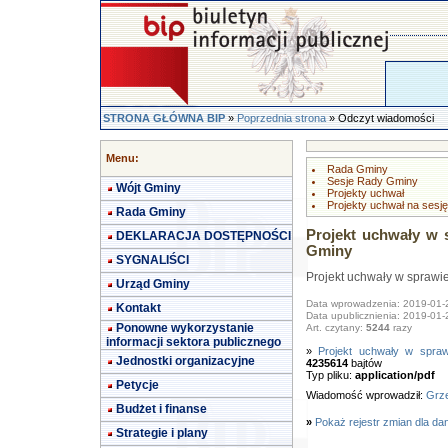
STRONA GŁÓWNA BIP
»
Poprzednia strona
» Odczyt wiadomości
Menu:
Rada Gminy
Sesje Rady Gminy
Wójt Gminy
Projekty uchwał
Projekty uchwał na sesję
Rada Gminy
Projekt uchwały w
DEKLARACJA DOSTĘPNOŚCI
Gminy
SYGNALIŚCI
Projekt uchwały w spraw
Urząd Gminy
Data wprowadzenia: 2019-01-
Kontakt
Data upublicznienia: 2019-01-
Ponowne wykorzystanie
Art. czytany:
5244
razy
informacji sektora publicznego
»
Projekt uchwały w spr
Jednostki organizacyjne
4235614
bajtów
Typ pliku:
application/pdf
Petycje
Wiadomość wprowadził:
Grze
Budżet i finanse
»
Pokaż rejestr zmian dla da
Strategie i plany