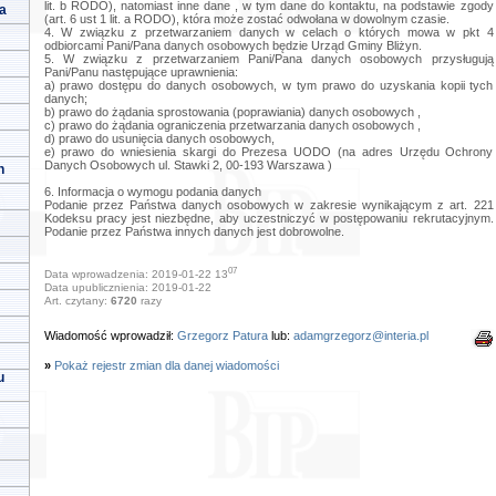
lit. b RODO), natomiast inne dane , w tym dane do kontaktu, na podstawie zgody
a
(art. 6 ust 1 lit. a RODO), która może zostać odwołana w dowolnym czasie.
4. W związku z przetwarzaniem danych w celach o których mowa w pkt 4
odbiorcami Pani/Pana danych osobowych będzie Urząd Gminy Bliżyn.
5. W związku z przetwarzaniem Pani/Pana danych osobowych przysługują
Pani/Panu następujące uprawnienia:
a) prawo dostępu do danych osobowych, w tym prawo do uzyskania kopii tych
danych;
b) prawo do żądania sprostowania (poprawiania) danych osobowych ,
c) prawo do żądania ograniczenia przetwarzania danych osobowych ,
d) prawo do usunięcia danych osobowych,
e) prawo do wniesienia skargi do Prezesa UODO (na adres Urzędu Ochrony
Danych Osobowych ul. Stawki 2, 00-193 Warszawa )
h
6. Informacja o wymogu podania danych
Podanie przez Państwa danych osobowych w zakresie wynikającym z art. 221
Kodeksu pracy jest niezbędne, aby uczestniczyć w postępowaniu rekrutacyjnym.
Podanie przez Państwa innych danych jest dobrowolne.
07
Data wprowadzenia: 2019-01-22 13
Data upublicznienia: 2019-01-22
Art. czytany:
6720
razy
Wiadomość wprowadził:
Grzegorz Patura
lub:
adamgrzegorz@interia.pl
»
Pokaż rejestr zmian dla danej wiadomości
u