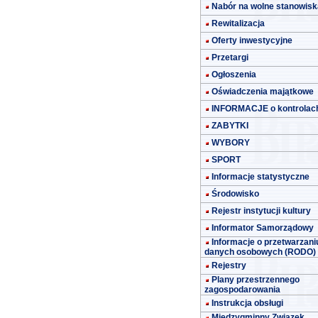
Nabór na wolne stanowisk
Rewitalizacja
Oferty inwestycyjne
Przetargi
Ogłoszenia
Oświadczenia majątkowe
INFORMACJE o kontrolac
ZABYTKI
WYBORY
SPORT
Informacje statystyczne
Środowisko
Rejestr instytucji kultury
Informator Samorządowy
Informacje o przetwarzani
danych osobowych (RODO)
Rejestry
Plany przestrzennego
zagospodarowania
Instrukcja obsługi
Międzygminny Związek