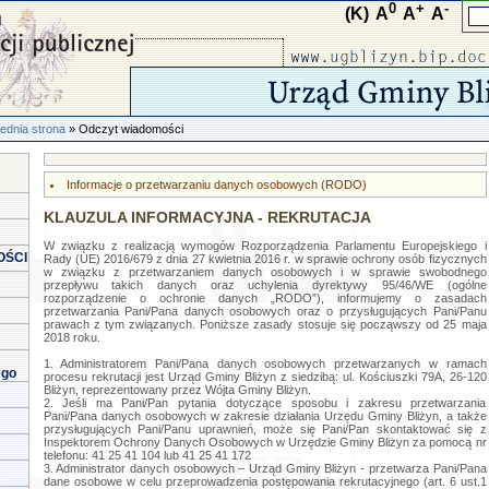
0
+
-
(K)
A
A
A
ednia strona
» Odczyt wiadomości
Informacje o przetwarzaniu danych osobowych (RODO)
KLAUZULA INFORMACYJNA - REKRUTACJA
W związku z realizacją wymogów Rozporządzenia Parlamentu Europejskiego i
OŚCI
Rady (UE) 2016/679 z dnia 27 kwietnia 2016 r. w sprawie ochrony osób fizycznych
w związku z przetwarzaniem danych osobowych i w sprawie swobodnego
przepływu takich danych oraz uchylenia dyrektywy 95/46/WE (ogólne
rozporządzenie o ochronie danych „RODO”), informujemy o zasadach
przetwarzania Pani/Pana danych osobowych oraz o przysługujących Pani/Panu
prawach z tym związanych. Poniższe zasady stosuje się począwszy od 25 maja
2018 roku.
1. Administratorem Pani/Pana danych osobowych przetwarzanych w ramach
ego
procesu rekrutacji jest Urząd Gminy Bliżyn z siedzibą: ul. Kościuszki 79A, 26-120
Bliżyn, reprezentowany przez Wójta Gminy Bliżyn.
2. Jeśli ma Pani/Pan pytania dotyczące sposobu i zakresu przetwarzania
Pani/Pana danych osobowych w zakresie działania Urzędu Gminy Bliżyn, a także
przysługujących Pani/Panu uprawnień, może się Pani/Pan skontaktować się z
Inspektorem Ochrony Danych Osobowych w Urzędzie Gminy Bliżyn za pomocą nr
telefonu: 41 25 41 104 lub 41 25 41 172
3. Administrator danych osobowych – Urząd Gminy Bliżyn - przetwarza Pani/Pana
dane osobowe w celu przeprowadzenia postępowania rekrutacyjnego (art. 6 ust.1