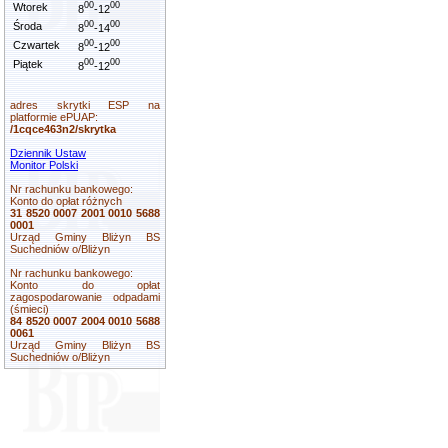
00
00
Wtorek
8
-12
00
00
Środa
8
-14
00
00
Czwartek
8
-12
00
00
Piątek
8
-12
adres skrytki ESP na
platformie ePUAP:
/1cqce463n2/skrytka
Dziennik Ustaw
Monitor Polski
Nr rachunku bankowego:
Konto do opłat różnych
31 8520 0007 2001 0010 5688
0001
Urząd Gminy Bliżyn BS
Suchedniów o/Bliżyn
Nr rachunku bankowego:
Konto do opłat
zagospodarowanie odpadami
(śmieci)
84 8520 0007 2004 0010 5688
0061
Urząd Gminy Bliżyn BS
Suchedniów o/Bliżyn