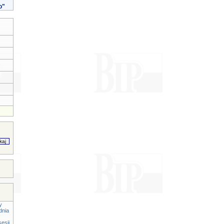
o"
y
dnia
esji