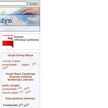
Urząd Gminy Bliżyn
czynny w godz.:
30
poniedziałek - piątek: 7
-
30
15
Urząd Stanu Cywilnego
Dowody osobiste
Ewidencja Ludności
godz. przyjęć
45
00
poniedziałek 7
- 15
45
00
wtorek-piątek 7
- 14
Kasa godziny otwarcia:
30
30
Poniedziałek
8
-14