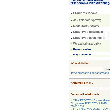
"Planowania Przestrzenneg
Prawo miejscowe
Jak załatwić sprawę
Redaktorzy strony
Statystyka odwiedzin
Statystyka czytalności
Wyszukaj urzędnika
Rejestr zmian
Mapa serwisu
Wyszukiwarka
»
Wyszukiwanie zaawansowane
Archiwalne menu:
Ostatnie 5 wiadomości:
»
OBWIESZCZENIE Wójta Gmin
Bliżyn znak PNO.6733.3.2025 z 
05.08.2026 r.
»
Protokół Nr XXXI/2026 z XXXI s