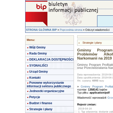
STRONA GŁÓWNA BIP
»
Poprzednia strona
» Odczyt wiadomości
Menu:
Strategie i plany
Wójt Gminy
Gminny Program 
Rada Gminy
Problemów Alkoh
Narkomanii na 2019 
DEKLARACJA DOSTĘPNOŚCI
Gminny Program Profilak
SYGNALIŚCI
oraz Przeciwdziałania Na
Urząd Gminy
Data wprowadzenia: 2019-04-
Kontakt
Data upublicznienia: 2019-04-
Art. czytany:
6093
razy
Ponowne wykorzystanie
informacji sektora publicznego
»
Gminny Program Profila
rozmiar:
1358141
bajtów
Jednostki organizacyjne
Typ pliku:
application/pdf
Petycje
Wiadomość wprowadził:
Grze
Budżet i finanse
Rejestr zmian:
2019-04-16
Strategie i plany
1. Typ zdarzenia: dodanie załą