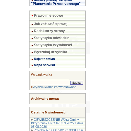
"Planowania Przestrzennego"
Prawo miejscowe
Jak załatwić sprawę
Redaktorzy strony
Statystyka odwiedzin
Statystyka czytalności
Wyszukaj urzędnika
Rejestr zmian
Mapa serwisu
Wyszukiwarka
»
Wyszukiwanie zaawansowane
Archiwalne menu:
Ostatnie 5 wiadomości:
»
OBWIESZCZENIE Wójta Gminy
Bliżyn znak PNO.6733.3.2025 z dnia
05.08.2026 r.
»
Protokół Nr XXXI/2026 z XXXI sesji