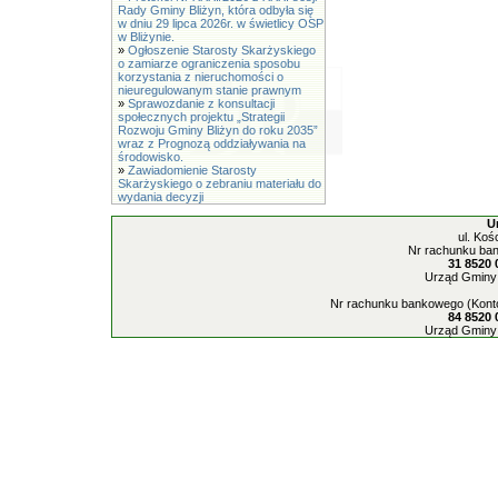
Rady Gminy Bliżyn, która odbyła się
w dniu 29 lipca 2026r. w świetlicy OSP
w Bliżynie.
»
Ogłoszenie Starosty Skarżyskiego
o zamiarze ograniczenia sposobu
korzystania z nieruchomości o
nieuregulowanym stanie prawnym
»
Sprawozdanie z konsultacji
społecznych projektu „Strategii
Rozwoju Gminy Bliżyn do roku 2035”
wraz z Prognozą oddziaływania na
środowisko.
»
Zawiadomienie Starosty
Skarżyskiego o zebraniu materiału do
wydania decyzji
U
ul. Koś
Nr rachunku ban
31 8520 
Urząd Gminy 
Nr rachunku bankowego (Konto
84 8520 
Urząd Gminy 