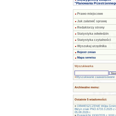
"Planowania Przestrzenneg
Prawo miejscowe
Jak załatwić sprawę
Redaktorzy strony
Statystyka odwiedzin
Statystyka czytalności
Wyszukaj urzędnika
Rejestr zmian
Mapa serwisu
Wyszukiwarka
»
Wyszukiwanie zaawansowane
Archiwalne menu:
Ostatnie 5 wiadomości:
»
OBWIESZCZENIE Wójta Gmin
Bliżyn znak PNO.6733.3.2025 z 
05.08.2026 r.
»
Protokół Nr XXXI/2026 z XXXI s