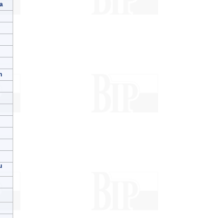
a
h
u