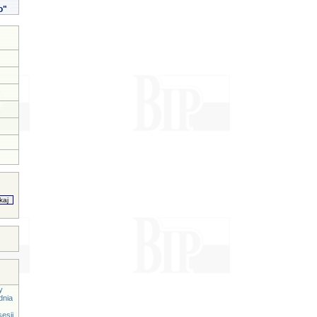
o"
y
dnia
esji