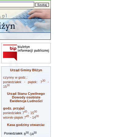
Urząd Gminy Bliżyn
czynny w godz.:
30
poniedziałek - piątek: 7
-
30
15
Urząd Stanu Cywilnego
Dowody osobiste
Ewidencja Ludności
godz. przyjęć
45
00
poniedziałek 7
- 15
45
00
wtorek-piątek 7
- 14
Kasa godziny otwarcia:
30
30
Poniedziałek
8
-14