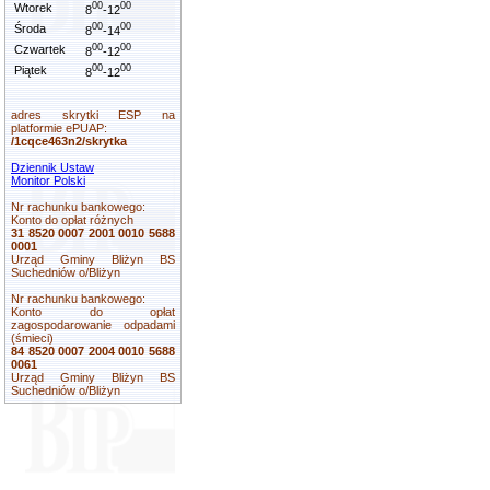
00
00
Wtorek
8
-12
00
00
Środa
8
-14
00
00
Czwartek
8
-12
00
00
Piątek
8
-12
adres skrytki ESP na
platformie ePUAP:
/1cqce463n2/skrytka
Dziennik Ustaw
Monitor Polski
Nr rachunku bankowego:
Konto do opłat różnych
31 8520 0007 2001 0010 5688
0001
Urząd Gminy Bliżyn BS
Suchedniów o/Bliżyn
Nr rachunku bankowego:
Konto do opłat
zagospodarowanie odpadami
(śmieci)
84 8520 0007 2004 0010 5688
0061
Urząd Gminy Bliżyn BS
Suchedniów o/Bliżyn