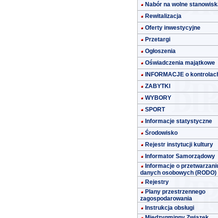
Nabór na wolne stanowisk
Rewitalizacja
Oferty inwestycyjne
Przetargi
Ogłoszenia
Oświadczenia majątkowe
INFORMACJE o kontrolac
ZABYTKI
WYBORY
SPORT
Informacje statystyczne
Środowisko
Rejestr instytucji kultury
Informator Samorządowy
Informacje o przetwarzani
danych osobowych (RODO)
Rejestry
Plany przestrzennego
zagospodarowania
Instrukcja obsługi
Międzygminny Związek