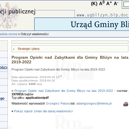
0
+
-
(K)
A
A
A
ednia strona
» Odczyt wiadomości
Strategie i plany
Program Opieki nad Zabytkami dla Gminy Bliżyn na lata
2019-2022
OŚCI
Program Opieki nad Zabytkami dla Gminy Bliżyn na lata 2019-2022
29
Data wprowadzenia: 2019-04-16 13
Data upublicznienia: 2019-04-16
Art. czytany:
6468
razy
»
Program Opieki nad Zabytkami dla Gminy Bliżyn na lata 2019-2022
- rozmiar:
1970915
bajtów
Typ pliku:
application/pdf
ego
Wiadomość wprowadził:
Grzegorz Patura
lub:
adamgrzegorz@interia.pl
»
Pokaż rejestr zmian dla danej wiadomości