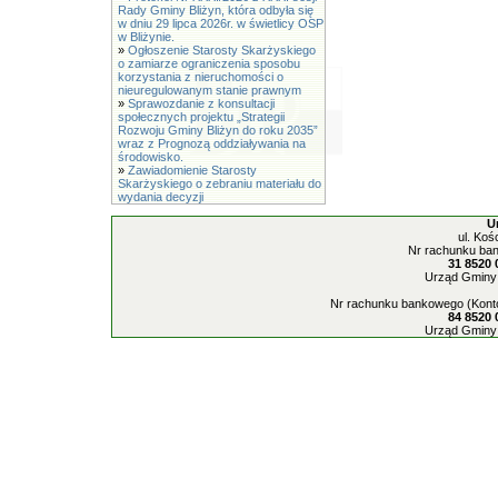
Rady Gminy Bliżyn, która odbyła się
w dniu 29 lipca 2026r. w świetlicy OSP
w Bliżynie.
»
Ogłoszenie Starosty Skarżyskiego
o zamiarze ograniczenia sposobu
korzystania z nieruchomości o
nieuregulowanym stanie prawnym
»
Sprawozdanie z konsultacji
społecznych projektu „Strategii
Rozwoju Gminy Bliżyn do roku 2035”
wraz z Prognozą oddziaływania na
środowisko.
»
Zawiadomienie Starosty
Skarżyskiego o zebraniu materiału do
wydania decyzji
U
ul. Koś
Nr rachunku ban
31 8520 
Urząd Gminy 
Nr rachunku bankowego (Konto
84 8520 
Urząd Gminy 