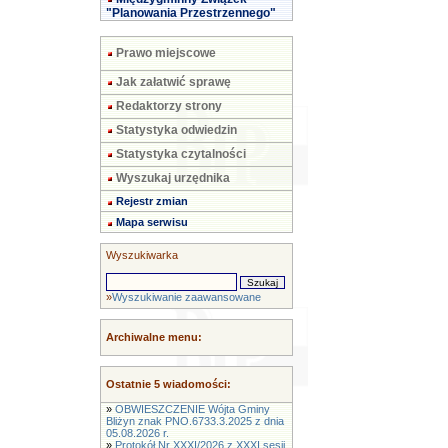
"Planowania Przestrzennego"
Prawo miejscowe
Jak załatwić sprawę
Redaktorzy strony
Statystyka odwiedzin
Statystyka czytalności
Wyszukaj urzędnika
Rejestr zmian
Mapa serwisu
Wyszukiwarka
»
Wyszukiwanie zaawansowane
Archiwalne menu:
Ostatnie 5 wiadomości:
»
OBWIESZCZENIE Wójta Gminy
Bliżyn znak PNO.6733.3.2025 z dnia
05.08.2026 r.
»
Protokół Nr XXXI/2026 z XXXI sesji