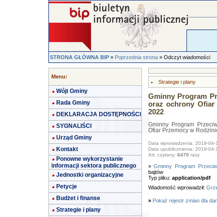
STRONA GŁÓWNA BIP
»
Poprzednia strona
» Odczyt wiadomości
Menu:
Strategie i plany
Wójt Gminy
Gminny Program Pr
Rada Gminy
oraz ochrony Ofiar
2022
DEKLARACJA DOSTĘPNOŚCI
Gminny Program Przeciw
SYGNALIŚCI
Ofiar Przemocy w Rodzinie
Urząd Gminy
Data wprowadzenia: 2019-04-
Kontakt
Data upublicznienia: 2019-04-
Art. czytany:
6470
razy
Ponowne wykorzystanie
informacji sektora publicznego
»
Gminny Program Przeciw
bajtów
Jednostki organizacyjne
Typ pliku:
application/pdf
Petycje
Wiadomość wprowadził:
Grze
Budżet i finanse
»
Pokaż rejestr zmian dla da
Strategie i plany