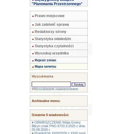
"Planowania Przestrzennego"
Prawo miejscowe
Jak załatwić sprawę
Redaktorzy strony
Statystyka odwiedzin
Statystyka czytalności
Wyszukaj urzędnika
Rejestr zmian
Mapa serwisu
Wyszukiwarka
»
Wyszukiwanie zaawansowane
Archiwalne menu:
Ostatnie 5 wiadomości:
»
OBWIESZCZENIE Wójta Gminy
Bliżyn znak PNO.6733.3.2025 z dnia
05.08.2026 r.
»
Protokół Nr XXXI/2026 z XXXI sesji