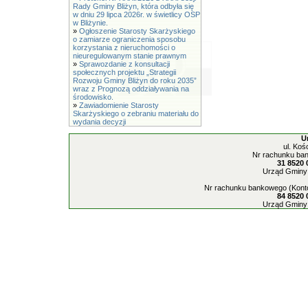
Rady Gminy Bliżyn, która odbyła się
w dniu 29 lipca 2026r. w świetlicy OSP
w Bliżynie.
»
Ogłoszenie Starosty Skarżyskiego
o zamiarze ograniczenia sposobu
korzystania z nieruchomości o
nieuregulowanym stanie prawnym
»
Sprawozdanie z konsultacji
społecznych projektu „Strategii
Rozwoju Gminy Bliżyn do roku 2035”
wraz z Prognozą oddziaływania na
środowisko.
»
Zawiadomienie Starosty
Skarżyskiego o zebraniu materiału do
wydania decyzji
U
ul. Koś
Nr rachunku ban
31 8520 
Urząd Gminy 
Nr rachunku bankowego (Konto
84 8520 
Urząd Gminy 