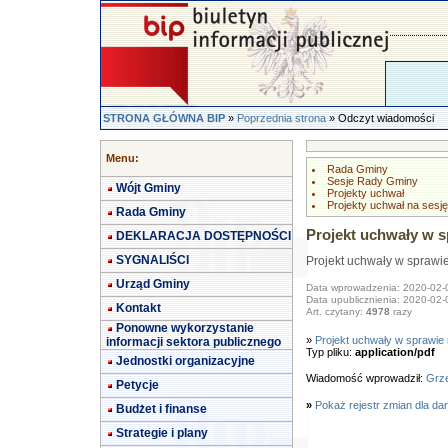
STRONA GŁÓWNA BIP
»
Poprzednia strona
» Odczyt wiadomości
Menu:
Rada Gminy
Sesje Rady Gminy
Wójt Gminy
Projekty uchwał
Projekty uchwał na sesję
Rada Gminy
Projekt uchwały w s
DEKLARACJA DOSTĘPNOŚCI
SYGNALIŚCI
Projekt uchwały w sprawie
Urząd Gminy
Data wprowadzenia: 2020-02-
Data upublicznienia: 2020-02-
Kontakt
Art. czytany:
4978
razy
Ponowne wykorzystanie
»
Projekt uchwały w sprawie r
informacji sektora publicznego
Typ pliku:
application/pdf
Jednostki organizacyjne
Wiadomość wprowadził:
Grze
Petycje
»
Pokaż rejestr zmian dla da
Budżet i finanse
Strategie i plany