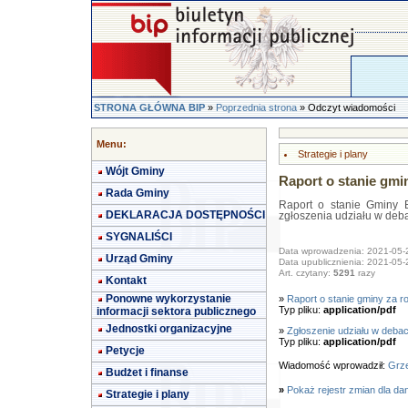
STRONA GŁÓWNA BIP
»
Poprzednia strona
» Odczyt wiadomości
Menu:
Strategie i plany
Wójt Gminy
Raport o stanie gmi
Rada Gminy
Raport o stanie Gminy B
DEKLARACJA DOSTĘPNOŚCI
zgłoszenia udziału w deba
SYGNALIŚCI
Data wprowadzenia: 2021-05-
Urząd Gminy
Data upublicznienia: 2021-05-
Art. czytany:
5291
razy
Kontakt
Ponowne wykorzystanie
»
Raport o stanie gminy za r
Typ pliku:
application/pdf
informacji sektora publicznego
Jednostki organizacyjne
»
Zgłoszenie udziału w debac
Typ pliku:
application/pdf
Petycje
Wiadomość wprowadził:
Grze
Budżet i finanse
»
Pokaż rejestr zmian dla da
Strategie i plany