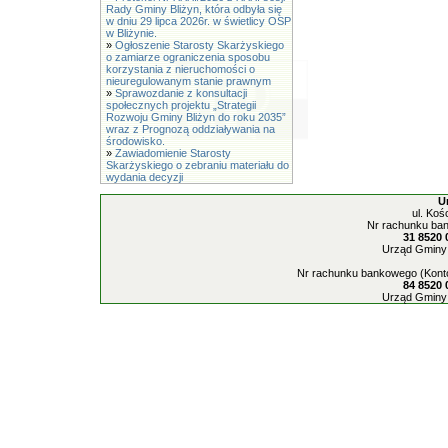
Rady Gminy Bliżyn, która odbyła się
w dniu 29 lipca 2026r. w świetlicy OSP
w Bliżynie.
»
Ogłoszenie Starosty Skarżyskiego
o zamiarze ograniczenia sposobu
korzystania z nieruchomości o
nieuregulowanym stanie prawnym
»
Sprawozdanie z konsultacji
społecznych projektu „Strategii
Rozwoju Gminy Bliżyn do roku 2035”
wraz z Prognozą oddziaływania na
środowisko.
»
Zawiadomienie Starosty
Skarżyskiego o zebraniu materiału do
wydania decyzji
U
ul. Koś
Nr rachunku ban
31 8520 
Urząd Gminy 
Nr rachunku bankowego (Konto
84 8520 
Urząd Gminy 