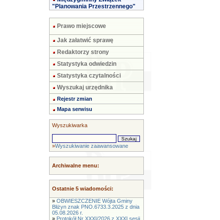
"Planowania Przestrzennego"
Prawo miejscowe
Jak załatwić sprawę
Redaktorzy strony
Statystyka odwiedzin
Statystyka czytalności
Wyszukaj urzędnika
Rejestr zmian
Mapa serwisu
Wyszukiwarka
»
Wyszukiwanie zaawansowane
Archiwalne menu:
Ostatnie 5 wiadomości:
»
OBWIESZCZENIE Wójta Gminy
Bliżyn znak PNO.6733.3.2025 z dnia
05.08.2026 r.
»
Protokół Nr XXXI/2026 z XXXI sesji