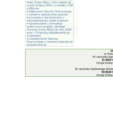
Rady Gminy Bliżyn, która odbyła się
w dniu 29 lipca 2026r. w świetlicy OSP
w Bliżynie.
»
Ogłoszenie Starosty Skarżyskiego
o zamiarze ograniczenia sposobu
korzystania z nieruchomości o
nieuregulowanym stanie prawnym
»
Sprawozdanie z konsultacji
społecznych projektu „Strategii
Rozwoju Gminy Bliżyn do roku 2035”
wraz z Prognozą oddziaływania na
środowisko.
»
Zawiadomienie Starosty
Skarżyskiego o zebraniu materiału do
wydania decyzji
U
ul. Koś
Nr rachunku ban
31 8520 
Urząd Gminy 
Nr rachunku bankowego (Konto
84 8520 
Urząd Gminy 