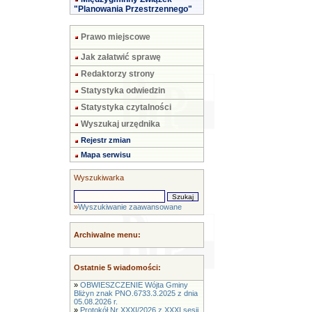
"Planowania Przestrzennego"
Prawo miejscowe
Jak załatwić sprawę
Redaktorzy strony
Statystyka odwiedzin
Statystyka czytalności
Wyszukaj urzędnika
Rejestr zmian
Mapa serwisu
Wyszukiwarka
»
Wyszukiwanie zaawansowane
Archiwalne menu:
Ostatnie 5 wiadomości:
»
OBWIESZCZENIE Wójta Gminy
Bliżyn znak PNO.6733.3.2025 z dnia
05.08.2026 r.
»
Protokół Nr XXXI/2026 z XXXI sesji