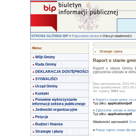
STRONA GŁÓWNA BIP
»
Poprzednia strona
» Odczyt wiadomości
Menu:
Strategie i plany
Wójt Gminy
Raport o stanie gmi
Rada Gminy
Raport o stanie Gminy B
DEKLARACJA DOSTĘPNOŚCI
zgłoszenia udziału w deba
SYGNALIŚCI
Data wprowadzenia: 2021-05-
Urząd Gminy
Data upublicznienia: 2021-05-
Art. czytany:
5301
razy
Kontakt
Ponowne wykorzystanie
»
Raport o stanie gminy za r
Typ pliku:
application/pdf
informacji sektora publicznego
Jednostki organizacyjne
»
Zgłoszenie udziału w debac
Typ pliku:
application/pdf
Petycje
Wiadomość wprowadził:
Grze
Budżet i finanse
»
Pokaż rejestr zmian dla da
Strategie i plany