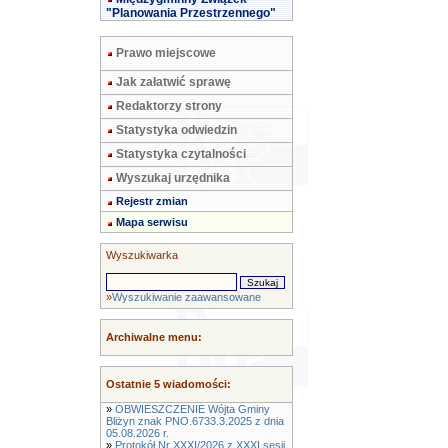
"Planowania Przestrzennego"
Prawo miejscowe
Jak załatwić sprawę
Redaktorzy strony
Statystyka odwiedzin
Statystyka czytalności
Wyszukaj urzędnika
Rejestr zmian
Mapa serwisu
Wyszukiwarka
»
Wyszukiwanie zaawansowane
Archiwalne menu:
Ostatnie 5 wiadomości:
»
OBWIESZCZENIE Wójta Gminy
Bliżyn znak PNO.6733.3.2025 z dnia
05.08.2026 r.
»
Protokół Nr XXXI/2026 z XXXI sesji