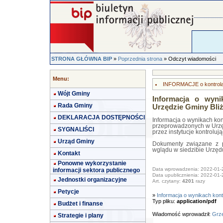
STRONA GŁÓWNA BIP
»
Poprzednia strona
» Odczyt wiadomości
Menu:
INFORMACJE o kontrol
Wójt Gminy
Informacja o wyni
Rada Gminy
Urzędzie Gminy Bli
DEKLARACJA DOSTĘPNOŚCI
Informacja o wynikach kont
przeprowadzonych w Urzę
SYGNALIŚCI
przez instytucje kontroluj
Urząd Gminy
Dokumenty związane z p
wglądu w siedzibie Urzędu
Kontakt
Ponowne wykorzystanie
Data wprowadzenia: 2022-01-
informacji sektora publicznego
Data upublicznienia: 2022-01-
Jednostki organizacyjne
Art. czytany:
4201
razy
Petycje
»
Informacja o wynikach kontr
Typ pliku:
application/pdf
Budżet i finanse
Wiadomość wprowadził:
Grze
Strategie i plany