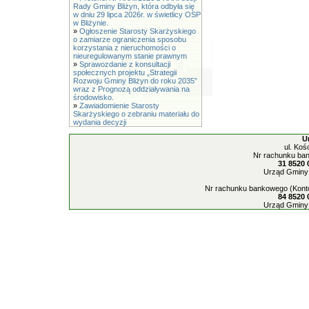
Rady Gminy Bliżyn, która odbyła się
w dniu 29 lipca 2026r. w świetlicy OSP
w Bliżynie.
»
Ogłoszenie Starosty Skarżyskiego
o zamiarze ograniczenia sposobu
korzystania z nieruchomości o
nieuregulowanym stanie prawnym
»
Sprawozdanie z konsultacji
społecznych projektu „Strategii
Rozwoju Gminy Bliżyn do roku 2035”
wraz z Prognozą oddziaływania na
środowisko.
»
Zawiadomienie Starosty
Skarżyskiego o zebraniu materiału do
wydania decyzji
U
ul. Koś
Nr rachunku ban
31 8520 
Urząd Gminy 
Nr rachunku bankowego (Konto
84 8520 
Urząd Gminy 