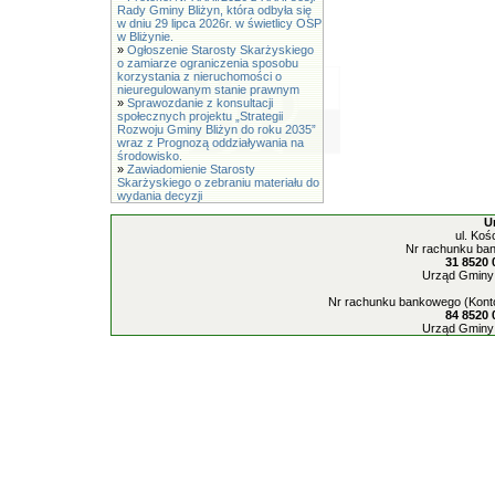
Rady Gminy Bliżyn, która odbyła się
w dniu 29 lipca 2026r. w świetlicy OSP
w Bliżynie.
»
Ogłoszenie Starosty Skarżyskiego
o zamiarze ograniczenia sposobu
korzystania z nieruchomości o
nieuregulowanym stanie prawnym
»
Sprawozdanie z konsultacji
społecznych projektu „Strategii
Rozwoju Gminy Bliżyn do roku 2035”
wraz z Prognozą oddziaływania na
środowisko.
»
Zawiadomienie Starosty
Skarżyskiego o zebraniu materiału do
wydania decyzji
U
ul. Koś
Nr rachunku ban
31 8520 
Urząd Gminy 
Nr rachunku bankowego (Konto
84 8520 
Urząd Gminy 