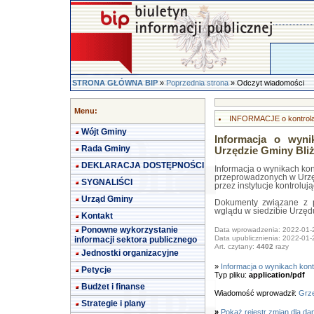
STRONA GŁÓWNA BIP
»
Poprzednia strona
» Odczyt wiadomości
Menu:
INFORMACJE o kontrol
Wójt Gminy
Informacja o wyni
Rada Gminy
Urzędzie Gminy Bli
DEKLARACJA DOSTĘPNOŚCI
Informacja o wynikach kont
przeprowadzonych w Urzę
SYGNALIŚCI
przez instytucje kontroluj
Urząd Gminy
Dokumenty związane z p
wglądu w siedzibie Urzędu
Kontakt
Ponowne wykorzystanie
Data wprowadzenia: 2022-01-
Data upublicznienia: 2022-01-
informacji sektora publicznego
Art. czytany:
4402
razy
Jednostki organizacyjne
»
Informacja o wynikach kontr
Petycje
Typ pliku:
application/pdf
Budżet i finanse
Wiadomość wprowadził:
Grze
Strategie i plany
»
Pokaż rejestr zmian dla da