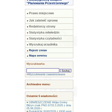
"Planowania Przestrzennego"
Prawo miejscowe
Jak załatwić sprawę
Redaktorzy strony
Statystyka odwiedzin
Statystyka czytalności
Wyszukaj urzędnika
Rejestr zmian
Mapa serwisu
Wyszukiwarka
»
Wyszukiwanie zaawansowane
Archiwalne menu:
Ostatnie 5 wiadomości:
»
OBWIESZCZENIE Wójta Gminy
Bliżyn znak PNO.6733.3.2025 z dnia
05.08.2026 r.
»
Protokół Nr XXXI/2026 z XXXI sesji