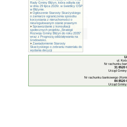
Rady Gminy Bliżyn, która odbyła się
w dniu 29 lipca 2026r. w świetlicy OSP
w Bliżynie.
»
Ogłoszenie Starosty Skarżyskiego
o zamiarze ograniczenia sposobu
korzystania z nieruchomości o
nieuregulowanym stanie prawnym
»
Sprawozdanie z konsultacji
społecznych projektu „Strategii
Rozwoju Gminy Bliżyn do roku 2035”
wraz z Prognozą oddziaływania na
środowisko.
»
Zawiadomienie Starosty
Skarżyskiego o zebraniu materiału do
wydania decyzji
U
ul. Koś
Nr rachunku ban
31 8520 
Urząd Gminy 
Nr rachunku bankowego (Konto
84 8520 
Urząd Gminy 