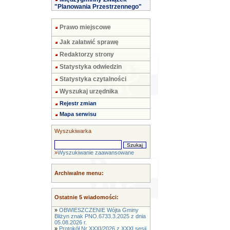
"Planowania Przestrzennego"
Prawo miejscowe
Jak załatwić sprawę
Redaktorzy strony
Statystyka odwiedzin
Statystyka czytalności
Wyszukaj urzędnika
Rejestr zmian
Mapa serwisu
Wyszukiwarka
»
Wyszukiwanie zaawansowane
Archiwalne menu:
Ostatnie 5 wiadomości:
»
OBWIESZCZENIE Wójta Gminy
Bliżyn znak PNO.6733.3.2025 z dnia
05.08.2026 r.
»
Protokół Nr XXXI/2026 z XXXI sesji