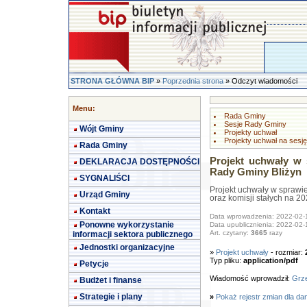
STRONA GŁÓWNA BIP
»
Poprzednia strona
» Odczyt wiadomości
Menu:
Rada Gminy
Sesje Rady Gminy
Wójt Gminy
Projekty uchwał
Projekty uchwał na sesję
Rada Gminy
Projekt uchwały w 
DEKLARACJA DOSTĘPNOŚCI
Rady Gminy Bliżyn
SYGNALIŚCI
Projekt uchwały w sprawi
Urząd Gminy
oraz komisji stałych na 20
Kontakt
Data wprowadzenia: 2022-02-
Ponowne wykorzystanie
Data upublicznienia: 2022-02-
Art. czytany:
3665
razy
informacji sektora publicznego
Jednostki organizacyjne
»
Projekt uchwały
- rozmiar:
Typ pliku:
application/pdf
Petycje
Wiadomość wprowadził:
Grze
Budżet i finanse
Strategie i plany
»
Pokaż rejestr zmian dla da