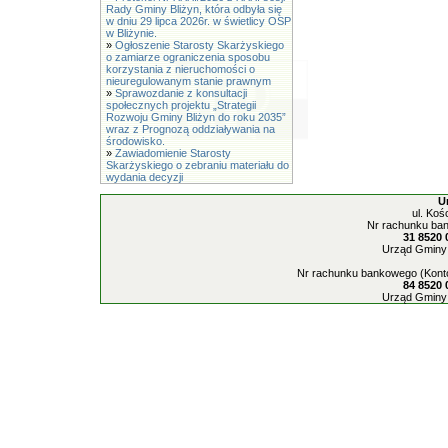
Rady Gminy Bliżyn, która odbyła się
w dniu 29 lipca 2026r. w świetlicy OSP
w Bliżynie.
»
Ogłoszenie Starosty Skarżyskiego
o zamiarze ograniczenia sposobu
korzystania z nieruchomości o
nieuregulowanym stanie prawnym
»
Sprawozdanie z konsultacji
społecznych projektu „Strategii
Rozwoju Gminy Bliżyn do roku 2035”
wraz z Prognozą oddziaływania na
środowisko.
»
Zawiadomienie Starosty
Skarżyskiego o zebraniu materiału do
wydania decyzji
U
ul. Koś
Nr rachunku ban
31 8520 
Urząd Gminy 
Nr rachunku bankowego (Konto
84 8520 
Urząd Gminy 