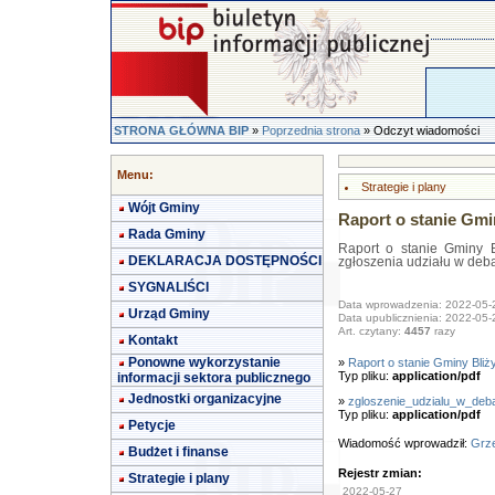
STRONA GŁÓWNA BIP
»
Poprzednia strona
» Odczyt wiadomości
Menu:
Strategie i plany
Wójt Gminy
Raport o stanie Gmi
Rada Gminy
Raport o stanie Gminy B
DEKLARACJA DOSTĘPNOŚCI
zgłoszenia udziału w deba
SYGNALIŚCI
Data wprowadzenia: 2022-05-
Urząd Gminy
Data upublicznienia: 2022-05-
Art. czytany:
4457
razy
Kontakt
Ponowne wykorzystanie
»
Raport o stanie Gminy Bliż
Typ pliku:
application/pdf
informacji sektora publicznego
Jednostki organizacyjne
»
zgloszenie_udzialu_w_deb
Typ pliku:
application/pdf
Petycje
Wiadomość wprowadził:
Grze
Budżet i finanse
Rejestr zmian:
Strategie i plany
2022-05-27