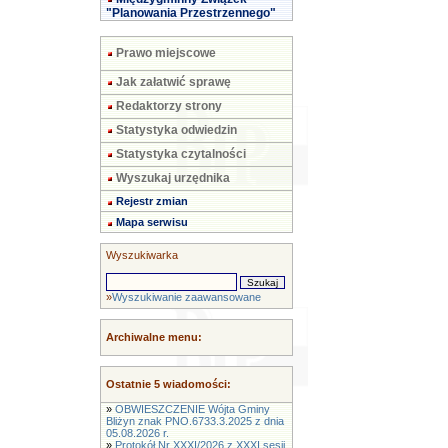
"Planowania Przestrzennego"
Prawo miejscowe
Jak załatwić sprawę
Redaktorzy strony
Statystyka odwiedzin
Statystyka czytalności
Wyszukaj urzędnika
Rejestr zmian
Mapa serwisu
Wyszukiwarka
»
Wyszukiwanie zaawansowane
Archiwalne menu:
Ostatnie 5 wiadomości:
»
OBWIESZCZENIE Wójta Gminy
Bliżyn znak PNO.6733.3.2025 z dnia
05.08.2026 r.
»
Protokół Nr XXXI/2026 z XXXI sesji