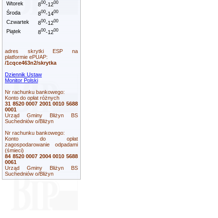
00
00
Wtorek
8
-12
00
00
Środa
8
-14
00
00
Czwartek
8
-12
00
00
Piątek
8
-12
adres skrytki ESP na
platformie ePUAP:
/1cqce463n2/skrytka
Dziennik Ustaw
Monitor Polski
Nr rachunku bankowego:
Konto do opłat różnych
31 8520 0007 2001 0010 5688
0001
Urząd Gminy Bliżyn BS
Suchedniów o/Bliżyn
Nr rachunku bankowego:
Konto do opłat
zagospodarowanie odpadami
(śmieci)
84 8520 0007 2004 0010 5688
0061
Urząd Gminy Bliżyn BS
Suchedniów o/Bliżyn