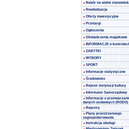
Nabór na wolne stanowisk
Rewitalizacja
Oferty inwestycyjne
Przetargi
Ogłoszenia
Oświadczenia majątkowe
INFORMACJE o kontrolac
ZABYTKI
WYBORY
SPORT
Informacje statystyczne
Środowisko
Rejestr instytucji kultury
Informator Samorządowy
Informacje o przetwarzani
danych osobowych (RODO)
Rejestry
Plany przestrzennego
zagospodarowania
Instrukcja obsługi
Międzygminny Związek