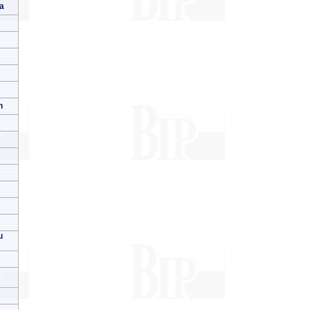
a
h
u