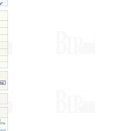
o"
y
dnia
esji