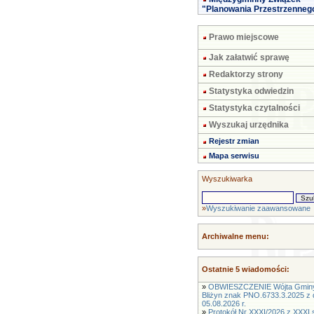
"Planowania Przestrzenneg
Prawo miejscowe
Jak załatwić sprawę
Redaktorzy strony
Statystyka odwiedzin
Statystyka czytalności
Wyszukaj urzędnika
Rejestr zmian
Mapa serwisu
Wyszukiwarka
»
Wyszukiwanie zaawansowane
Archiwalne menu:
Ostatnie 5 wiadomości:
»
OBWIESZCZENIE Wójta Gmin
Bliżyn znak PNO.6733.3.2025 z 
05.08.2026 r.
»
Protokół Nr XXXI/2026 z XXXI s