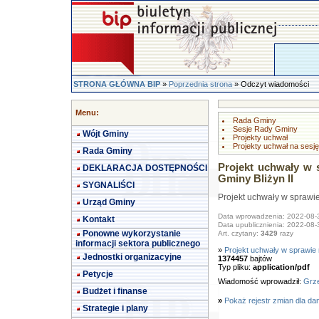
STRONA GŁÓWNA BIP
»
Poprzednia strona
» Odczyt wiadomości
Menu:
Rada Gminy
Sesje Rady Gminy
Wójt Gminy
Projekty uchwał
Projekty uchwał na sesję
Rada Gminy
Projekt uchwały w 
DEKLARACJA DOSTĘPNOŚCI
Gminy Bliżyn II
SYGNALIŚCI
Projekt uchwały w sprawie
Urząd Gminy
Data wprowadzenia: 2022-08-
Kontakt
Data upublicznienia: 2022-08-
Ponowne wykorzystanie
Art. czytany:
3429
razy
informacji sektora publicznego
»
Projekt uchwały w sprawie 
Jednostki organizacyjne
1374457
bajtów
Typ pliku:
application/pdf
Petycje
Wiadomość wprowadził:
Grze
Budżet i finanse
»
Pokaż rejestr zmian dla da
Strategie i plany