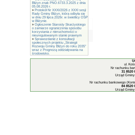
Bliżyn znak PNO.6733.3.2025 z dnia
05.08.2026 r.
»
Protokół Nr XXXI/2026 z XXXI sesji
Rady Gminy Bliżyn, która odbyła się
w dniu 29 lipca 2026r. w świetlicy OSP
w Bliżynie.
»
Ogłoszenie Starosty Skarżyskiego
o zamiarze ograniczenia sposobu
korzystania z nieruchomości o
nieuregulowanym stanie prawnym
»
Sprawozdanie z konsultacji
społecznych projektu „Strategii
Rozwoju Gminy Bliżyn do roku 2035”
wraz z Prognozą oddziaływania na
środowisko.
U
ul. Koś
Nr rachunku ban
31 8520 
Urząd Gminy 
Nr rachunku bankowego (Konto
84 8520 
Urząd Gminy 