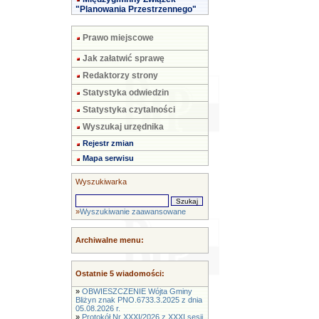
"Planowania Przestrzennego"
Prawo miejscowe
Jak załatwić sprawę
Redaktorzy strony
Statystyka odwiedzin
Statystyka czytalności
Wyszukaj urzędnika
Rejestr zmian
Mapa serwisu
Wyszukiwarka
»
Wyszukiwanie zaawansowane
Archiwalne menu:
Ostatnie 5 wiadomości:
»
OBWIESZCZENIE Wójta Gminy
Bliżyn znak PNO.6733.3.2025 z dnia
05.08.2026 r.
»
Protokół Nr XXXI/2026 z XXXI sesji