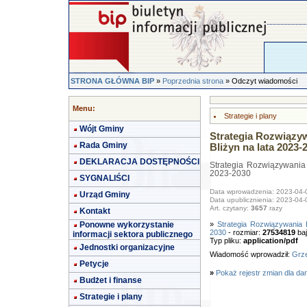
STRONA GŁÓWNA BIP
»
Poprzednia strona
» Odczyt wiadomości
Menu:
Strategie i plany
Wójt Gminy
Strategia Rozwiąz
Rada Gminy
Bliżyn na lata 2023-
DEKLARACJA DOSTĘPNOŚCI
Strategia Rozwiązywania
2023-2030
SYGNALIŚCI
Data wprowadzenia: 2023-04-
Urząd Gminy
Data upublicznienia: 2023-04-
Art. czytany:
3657
razy
Kontakt
Ponowne wykorzystanie
»
Strategia Rozwiązywania
2030
- rozmiar:
27534819
baj
informacji sektora publicznego
Typ pliku:
application/pdf
Jednostki organizacyjne
Wiadomość wprowadził:
Grze
Petycje
»
Pokaż rejestr zmian dla da
Budżet i finanse
Strategie i plany