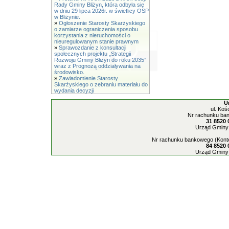
Rady Gminy Bliżyn, która odbyła się
w dniu 29 lipca 2026r. w świetlicy OSP
w Bliżynie.
»
Ogłoszenie Starosty Skarżyskiego
o zamiarze ograniczenia sposobu
korzystania z nieruchomości o
nieuregulowanym stanie prawnym
»
Sprawozdanie z konsultacji
społecznych projektu „Strategii
Rozwoju Gminy Bliżyn do roku 2035”
wraz z Prognozą oddziaływania na
środowisko.
»
Zawiadomienie Starosty
Skarżyskiego o zebraniu materiału do
wydania decyzji
U
ul. Koś
Nr rachunku ban
31 8520 
Urząd Gminy 
Nr rachunku bankowego (Konto
84 8520 
Urząd Gminy 