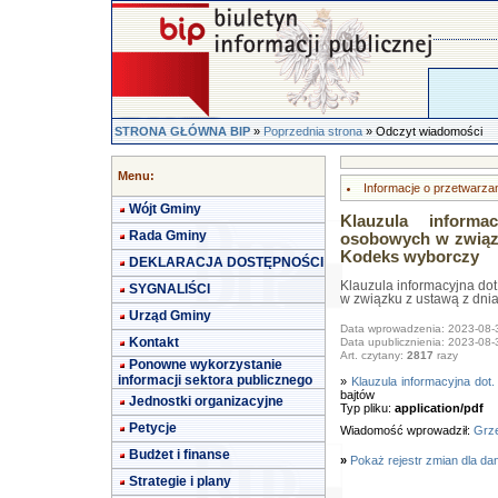
STRONA GŁÓWNA BIP
»
Poprzednia strona
» Odczyt wiadomości
Menu:
Informacje o przetwarz
Wójt Gminy
Klauzula informa
Rada Gminy
osobowych w związk
Kodeks wyborczy
DEKLARACJA DOSTĘPNOŚCI
Klauzula informacyjna do
SYGNALIŚCI
w związku z ustawą z dnia
Urząd Gminy
Data wprowadzenia: 2023-08-
Kontakt
Data upublicznienia: 2023-08-
Art. czytany:
2817
razy
Ponowne wykorzystanie
informacji sektora publicznego
»
Klauzula informacyjna do
bajtów
Jednostki organizacyjne
Typ pliku:
application/pdf
Petycje
Wiadomość wprowadził:
Grze
Budżet i finanse
»
Pokaż rejestr zmian dla da
Strategie i plany