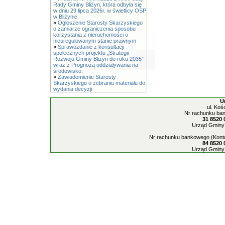
Rady Gminy Bliżyn, która odbyła się
w dniu 29 lipca 2026r. w świetlicy OSP
w Bliżynie.
»
Ogłoszenie Starosty Skarżyskiego
o zamiarze ograniczenia sposobu
korzystania z nieruchomości o
nieuregulowanym stanie prawnym
»
Sprawozdanie z konsultacji
społecznych projektu „Strategii
Rozwoju Gminy Bliżyn do roku 2035”
wraz z Prognozą oddziaływania na
środowisko.
»
Zawiadomienie Starosty
Skarżyskiego o zebraniu materiału do
wydania decyzji
U
ul. Koś
Nr rachunku ban
31 8520 
Urząd Gminy 
Nr rachunku bankowego (Konto
84 8520 
Urząd Gminy 