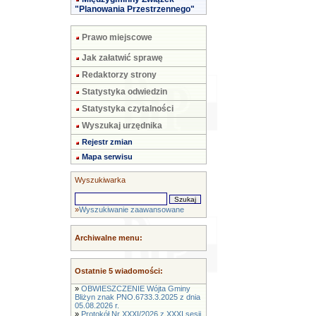
"Planowania Przestrzennego"
Prawo miejscowe
Jak załatwić sprawę
Redaktorzy strony
Statystyka odwiedzin
Statystyka czytalności
Wyszukaj urzędnika
Rejestr zmian
Mapa serwisu
Wyszukiwarka
»
Wyszukiwanie zaawansowane
Archiwalne menu:
Ostatnie 5 wiadomości:
»
OBWIESZCZENIE Wójta Gminy
Bliżyn znak PNO.6733.3.2025 z dnia
05.08.2026 r.
»
Protokół Nr XXXI/2026 z XXXI sesji