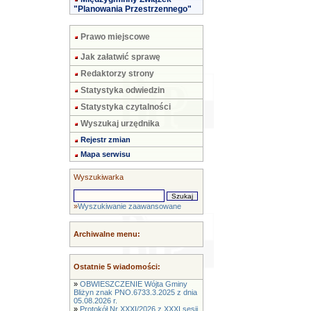
"Planowania Przestrzennego"
Prawo miejscowe
Jak załatwić sprawę
Redaktorzy strony
Statystyka odwiedzin
Statystyka czytalności
Wyszukaj urzędnika
Rejestr zmian
Mapa serwisu
Wyszukiwarka
»
Wyszukiwanie zaawansowane
Archiwalne menu:
Ostatnie 5 wiadomości:
»
OBWIESZCZENIE Wójta Gminy
Bliżyn znak PNO.6733.3.2025 z dnia
05.08.2026 r.
»
Protokół Nr XXXI/2026 z XXXI sesji