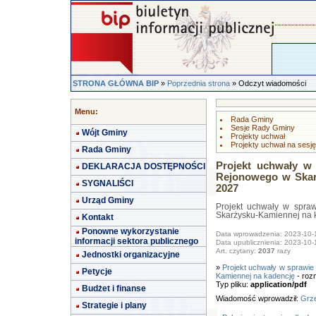
STRONA GŁÓWNA BIP
»
Poprzednia strona
» Odczyt wiadomości
Menu:
Rada Gminy
Sesje Rady Gminy
Wójt Gminy
Projekty uchwał
Projekty uchwał na sesję
Rada Gminy
Projekt uchwały w
DEKLARACJA DOSTĘPNOŚCI
Rejonowego w Skar
SYGNALIŚCI
2027
Urząd Gminy
Projekt uchwały w spr
Skarżysku-Kamiennej na 
Kontakt
Ponowne wykorzystanie
Data wprowadzenia: 2023-10-
informacji sektora publicznego
Data upublicznienia: 2023-10-
Art. czytany:
2037
razy
Jednostki organizacyjne
»
Projekt uchwały w sprawi
Petycje
Kamiennej na kadencję
- roz
Typ pliku:
application/pdf
Budżet i finanse
Wiadomość wprowadził:
Grze
Strategie i plany