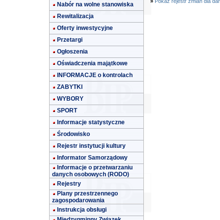
»
Pokaż rejestr zmian dla da
Nabór na wolne stanowiska
Rewitalizacja
Oferty inwestycyjne
Przetargi
Ogłoszenia
Oświadczenia majątkowe
INFORMACJE o kontrolach
ZABYTKI
WYBORY
SPORT
Informacje statystyczne
Środowisko
Rejestr instytucji kultury
Informator Samorządowy
Informacje o przetwarzaniu
danych osobowych (RODO)
Rejestry
Plany przestrzennego
zagospodarowania
Instrukcja obsługi
Międzygminny Związek