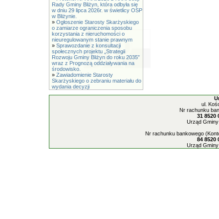
Rady Gminy Bliżyn, która odbyła się
w dniu 29 lipca 2026r. w świetlicy OSP
w Bliżynie.
»
Ogłoszenie Starosty Skarżyskiego
o zamiarze ograniczenia sposobu
korzystania z nieruchomości o
nieuregulowanym stanie prawnym
»
Sprawozdanie z konsultacji
społecznych projektu „Strategii
Rozwoju Gminy Bliżyn do roku 2035”
wraz z Prognozą oddziaływania na
środowisko.
»
Zawiadomienie Starosty
Skarżyskiego o zebraniu materiału do
wydania decyzji
U
ul. Koś
Nr rachunku ban
31 8520 
Urząd Gminy 
Nr rachunku bankowego (Konto
84 8520 
Urząd Gminy 