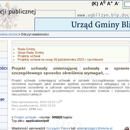
0
+
-
(K)
A
A
A
ednia strona
» Odczyt wiadomości
Rada Gminy
Sesje Rady Gminy
Projekty uchwał
Projekty uchwał na sesję 26 października 2023 r. (archiwum)
Projekt uchwały zmieniającej uchwałę w sprawie
OŚCI
szczegółowego sposobu określenia wymagań, ...
Projekt uchwały zmieniającej uchwałę w sprawie szczegółowego sposobu
określenia wymagań, jakie powinien spełniać przedsiębiorca ubiegający się o
uzyskanie zezwolenia w zakresie opróżniania zbiorników bezodpływowych lub
osadników w instalacjach przydomowych oczyszczalni ścieków i transportu
nieczystości ciekłych
ego
04
Data wprowadzenia: 2023-10-23 13
Data upublicznienia: 2023-10-23
Art. czytany:
2194
razy
»
Projekt uchwały
- rozmiar:
505820
bajtów
Typ pliku:
application/pdf
Wiadomość wprowadził:
Grzegorz Patura
lub:
adamgrzegorz@interia.pl