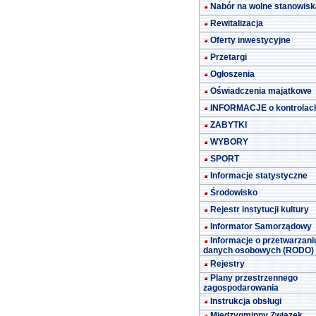
Nabór na wolne stanowisk
Rewitalizacja
Oferty inwestycyjne
Przetargi
Ogłoszenia
Oświadczenia majątkowe
INFORMACJE o kontrolac
ZABYTKI
WYBORY
SPORT
Informacje statystyczne
Środowisko
Rejestr instytucji kultury
Informator Samorządowy
Informacje o przetwarzani
danych osobowych (RODO)
Rejestry
Plany przestrzennego
zagospodarowania
Instrukcja obsługi
Międzygminny Związek