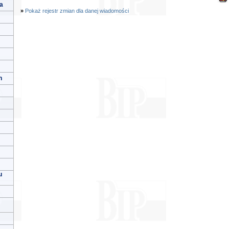
a
»
Pokaż rejestr zmian dla danej wiadomości
h
u