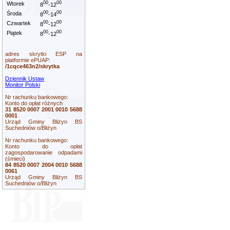
00
00
Wtorek
8
-12
00
00
Środa
8
-14
00
00
Czwartek
8
-12
00
00
Piątek
8
-12
adres skrytki ESP na
platformie ePUAP:
/1cqce463n2/skrytka
Dziennik Ustaw
Monitor Polski
Nr rachunku bankowego:
Konto do opłat różnych
31 8520 0007 2001 0010 5688
0001
Urząd Gminy Bliżyn BS
Suchedniów o/Bliżyn
Nr rachunku bankowego:
Konto do opłat
zagospodarowanie odpadami
(śmieci)
84 8520 0007 2004 0010 5688
0061
Urząd Gminy Bliżyn BS
Suchedniów o/Bliżyn