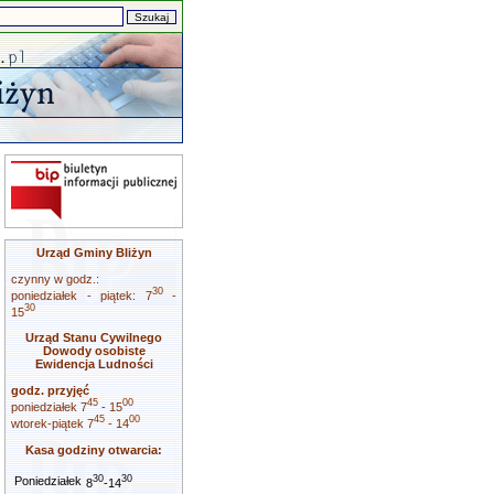
Urząd Gminy Bliżyn
czynny w godz.:
30
poniedziałek - piątek: 7
-
30
15
Urząd Stanu Cywilnego
Dowody osobiste
Ewidencja Ludności
godz. przyjęć
45
00
poniedziałek 7
- 15
45
00
wtorek-piątek 7
- 14
Kasa godziny otwarcia:
30
30
Poniedziałek
8
-14