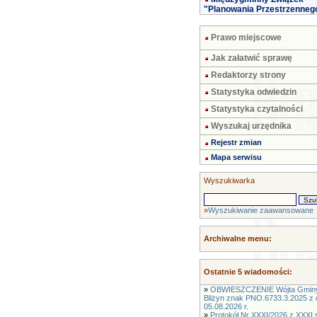
"Planowania Przestrzenneg
Prawo miejscowe
Jak załatwić sprawę
Redaktorzy strony
Statystyka odwiedzin
Statystyka czytalności
Wyszukaj urzędnika
Rejestr zmian
Mapa serwisu
Wyszukiwarka
»
Wyszukiwanie zaawansowane
Archiwalne menu:
Ostatnie 5 wiadomości:
»
OBWIESZCZENIE Wójta Gmin
Bliżyn znak PNO.6733.3.2025 z 
05.08.2026 r.
»
Protokół Nr XXXI/2026 z XXXI s