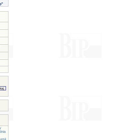
o"
y
dnia
esji