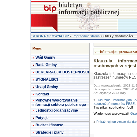
STRONA GŁÓWNA BIP
»
Poprzednia strona
» Odczyt wiadomości
Menu:
Informacje o przetwarz
Wójt Gminy
Klauzula informa
Rada Gminy
osobowych w rejes
DEKLARACJA DOSTĘPNOŚCI
Klauzula informacyjna do
zastrzeżeń numerów PES
SYGNALIŚCI
Data wprowadzenia: 2023-11-
Urząd Gminy
Data upublicznienia: 2023-11-
Art. czytany:
2622
razy
Kontakt
Ponowne wykorzystanie
»
Klauzula informacyjna 
zastrzeżeń numerów PESEL
informacji sektora publicznego
Typ pliku:
application/pdf
Jednostki organizacyjne
Wiadomość wprowadził:
Grze
Petycje
»
Pokaż rejestr zmian dla da
Budżet i finanse
Strategie i plany