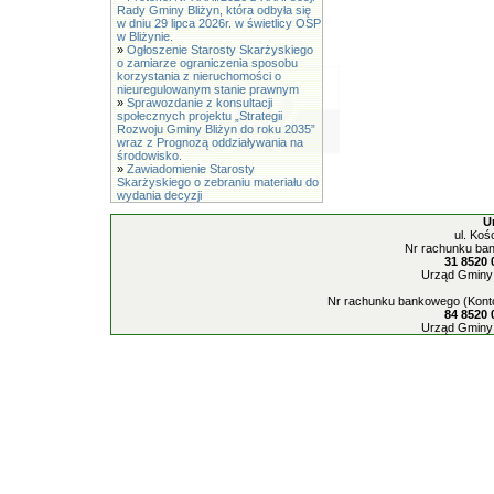
Rady Gminy Bliżyn, która odbyła się
w dniu 29 lipca 2026r. w świetlicy OSP
w Bliżynie.
»
Ogłoszenie Starosty Skarżyskiego
o zamiarze ograniczenia sposobu
korzystania z nieruchomości o
nieuregulowanym stanie prawnym
»
Sprawozdanie z konsultacji
społecznych projektu „Strategii
Rozwoju Gminy Bliżyn do roku 2035”
wraz z Prognozą oddziaływania na
środowisko.
»
Zawiadomienie Starosty
Skarżyskiego o zebraniu materiału do
wydania decyzji
U
ul. Koś
Nr rachunku ban
31 8520 
Urząd Gminy 
Nr rachunku bankowego (Konto
84 8520 
Urząd Gminy 