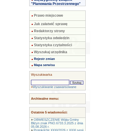
"Planowania Przestrzennego"
Prawo miejscowe
Jak załatwić sprawę
Redaktorzy strony
Statystyka odwiedzin
Statystyka czytalności
Wyszukaj urzędnika
Rejestr zmian
Mapa serwisu
Wyszukiwarka
»
Wyszukiwanie zaawansowane
Archiwalne menu:
Ostatnie 5 wiadomości:
»
OBWIESZCZENIE Wójta Gminy
Bliżyn znak PNO.6733.3.2025 z dnia
05.08.2026 r.
»
Protokół Nr XXXI/2026 z XXXI sesji