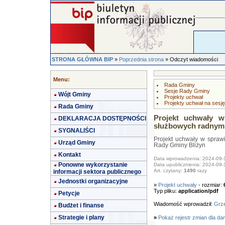
STRONA GŁÓWNA BIP
»
Poprzednia strona
» Odczyt wiadomości
Menu:
Rada Gminy
Sesje Rady Gminy
Wójt Gminy
Projekty uchwał
Projekty uchwał na sesję
Rada Gminy
Projekt uchwały 
DEKLARACJA DOSTĘPNOŚCI
służbowych radnym
SYGNALIŚCI
Projekt uchwały w spraw
Urząd Gminy
Rady Gminy Bliżyn
Kontakt
Data wprowadzenia: 2024-09-
Ponowne wykorzystanie
Data upublicznienia: 2024-09-
Art. czytany:
1490
razy
informacji sektora publicznego
Jednostki organizacyjne
»
Projekt uchwały
- rozmiar:
Typ pliku:
application/pdf
Petycje
Wiadomość wprowadził:
Grze
Budżet i finanse
Strategie i plany
»
Pokaż rejestr zmian dla da