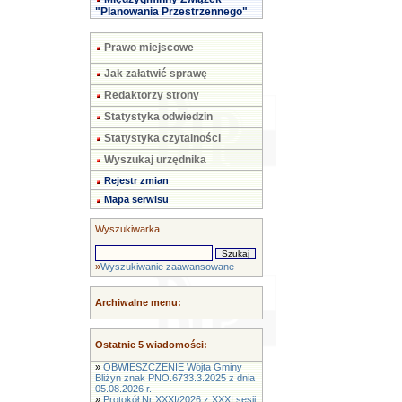
"Planowania Przestrzennego"
Prawo miejscowe
Jak załatwić sprawę
Redaktorzy strony
Statystyka odwiedzin
Statystyka czytalności
Wyszukaj urzędnika
Rejestr zmian
Mapa serwisu
Wyszukiwarka
»
Wyszukiwanie zaawansowane
Archiwalne menu:
Ostatnie 5 wiadomości:
»
OBWIESZCZENIE Wójta Gminy
Bliżyn znak PNO.6733.3.2025 z dnia
05.08.2026 r.
»
Protokół Nr XXXI/2026 z XXXI sesji