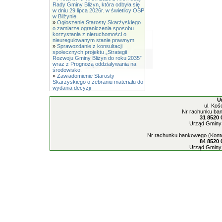
Rady Gminy Bliżyn, która odbyła się
w dniu 29 lipca 2026r. w świetlicy OSP
w Bliżynie.
»
Ogłoszenie Starosty Skarżyskiego
o zamiarze ograniczenia sposobu
korzystania z nieruchomości o
nieuregulowanym stanie prawnym
»
Sprawozdanie z konsultacji
społecznych projektu „Strategii
Rozwoju Gminy Bliżyn do roku 2035”
wraz z Prognozą oddziaływania na
środowisko.
»
Zawiadomienie Starosty
Skarżyskiego o zebraniu materiału do
wydania decyzji
U
ul. Koś
Nr rachunku ban
31 8520 
Urząd Gminy 
Nr rachunku bankowego (Konto
84 8520 
Urząd Gminy 