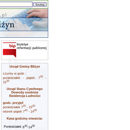
Urząd Gminy Bliżyn
czynny w godz.:
30
poniedziałek - piątek: 7
-
30
15
Urząd Stanu Cywilnego
Dowody osobiste
Ewidencja Ludności
godz. przyjęć
45
00
poniedziałek 7
- 15
45
00
wtorek-piątek 7
- 14
Kasa godziny otwarcia:
30
30
Poniedziałek
8
-14