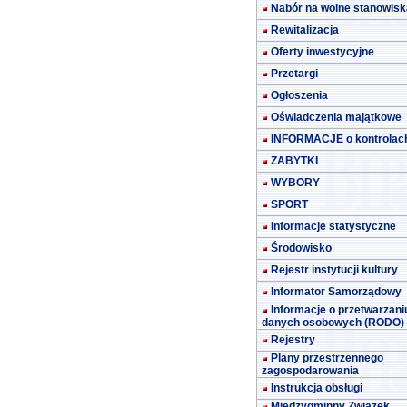
Nabór na wolne stanowisk
Rewitalizacja
Oferty inwestycyjne
Przetargi
Ogłoszenia
Oświadczenia majątkowe
INFORMACJE o kontrolac
ZABYTKI
WYBORY
SPORT
Informacje statystyczne
Środowisko
Rejestr instytucji kultury
Informator Samorządowy
Informacje o przetwarzani
danych osobowych (RODO)
Rejestry
Plany przestrzennego
zagospodarowania
Instrukcja obsługi
Międzygminny Związek