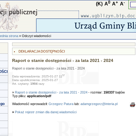
0
+
-
(K)
A
A
A
ednia strona
» Odczyt wiadomości
DEKLARACJA DOSTĘPNOŚCI
Raport o stanie dostępności - za lata 2021 - 2024
Raport o stanie dostępności - za lata 2021 - 2024
OŚCI
57
Data wprowadzenia: 2025-01-27 11
Data upublicznienia: 2025-01-27
Art. czytany:
1904
razy
»
Raport o stanie dostępności - za lata 2021 - 2024
- rozmiar:
150337
bajtów
Typ pliku:
application/pdf
ego
Wiadomość wprowadził:
Grzegorz Patura
lub:
adamgrzegorz@interia.pl
»
Pokaż rejestr zmian dla danej wiadomości