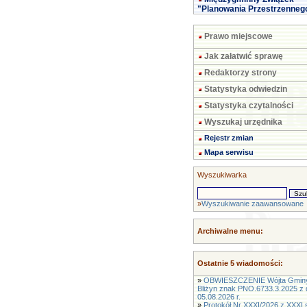
"Planowania Przestrzenneg
Prawo miejscowe
Jak załatwić sprawę
Redaktorzy strony
Statystyka odwiedzin
Statystyka czytalności
Wyszukaj urzędnika
Rejestr zmian
Mapa serwisu
Wyszukiwarka
»
Wyszukiwanie zaawansowane
Archiwalne menu:
Ostatnie 5 wiadomości:
»
OBWIESZCZENIE Wójta Gmin
Bliżyn znak PNO.6733.3.2025 z 
05.08.2026 r.
»
Protokół Nr XXXI/2026 z XXXI s