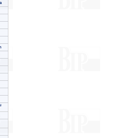
a
h
u