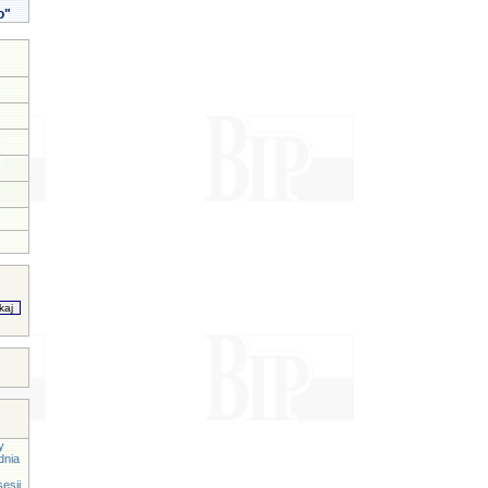
o"
y
dnia
esji