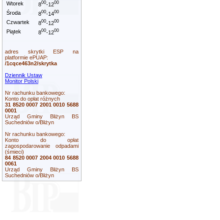
00
00
Wtorek
8
-12
00
00
Środa
8
-14
00
00
Czwartek
8
-12
00
00
Piątek
8
-12
adres skrytki ESP na
platformie ePUAP:
/1cqce463n2/skrytka
Dziennik Ustaw
Monitor Polski
Nr rachunku bankowego:
Konto do opłat różnych
31 8520 0007 2001 0010 5688
0001
Urząd Gminy Bliżyn BS
Suchedniów o/Bliżyn
Nr rachunku bankowego:
Konto do opłat
zagospodarowanie odpadami
(śmieci)
84 8520 0007 2004 0010 5688
0061
Urząd Gminy Bliżyn BS
Suchedniów o/Bliżyn