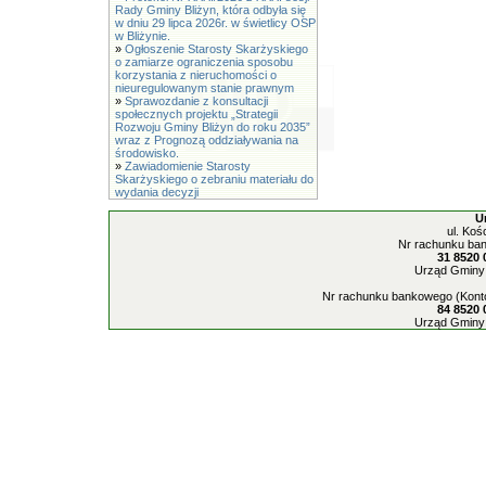
Rady Gminy Bliżyn, która odbyła się
w dniu 29 lipca 2026r. w świetlicy OSP
w Bliżynie.
»
Ogłoszenie Starosty Skarżyskiego
o zamiarze ograniczenia sposobu
korzystania z nieruchomości o
nieuregulowanym stanie prawnym
»
Sprawozdanie z konsultacji
społecznych projektu „Strategii
Rozwoju Gminy Bliżyn do roku 2035”
wraz z Prognozą oddziaływania na
środowisko.
»
Zawiadomienie Starosty
Skarżyskiego o zebraniu materiału do
wydania decyzji
U
ul. Koś
Nr rachunku ban
31 8520 
Urząd Gminy 
Nr rachunku bankowego (Konto
84 8520 
Urząd Gminy 