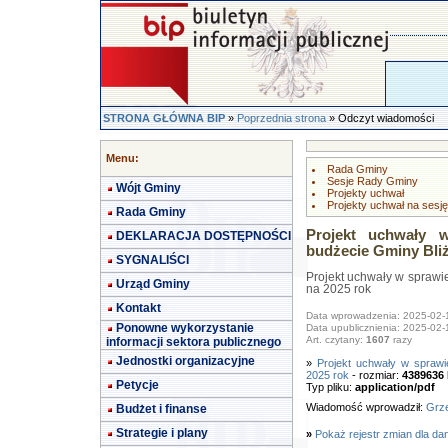
STRONA GŁÓWNA BIP
»
Poprzednia strona
» Odczyt wiadomości
Menu:
Rada Gminy
Sesje Rady Gminy
Wójt Gminy
Projekty uchwał
Projekty uchwał na sesję
Rada Gminy
Projekt uchwały 
DEKLARACJA DOSTĘPNOŚCI
budżecie Gminy Bliż
SYGNALIŚCI
Projekt uchwały w spraw
Urząd Gminy
na 2025 rok
Kontakt
Data wprowadzenia: 2025-02-
Ponowne wykorzystanie
Data upublicznienia: 2025-02-
Art. czytany:
1607
razy
informacji sektora publicznego
Jednostki organizacyjne
»
Projekt uchwały w spraw
2025 rok
- rozmiar:
4389636
Petycje
Typ pliku:
application/pdf
Wiadomość wprowadził:
Grze
Budżet i finanse
Strategie i plany
»
Pokaż rejestr zmian dla da