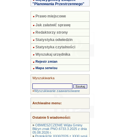
"Planowania Przestrzennego"
Prawo miejscowe
Jak załatwić sprawę
Redaktorzy strony
Statystyka odwiedzin
Statystyka czytalności
Wyszukaj urzędnika
Rejestr zmian
Mapa serwisu
Wyszukiwarka
»
Wyszukiwanie zaawansowane
Archiwalne menu:
Ostatnie 5 wiadomości:
»
OBWIESZCZENIE Wójta Gminy
Bliżyn znak PNO.6733.3.2025 z dnia
05.08.2026 r.
»
Protokół Nr XXXI/2026 z XXXI sesji