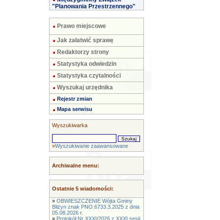
"Planowania Przestrzennego"
Prawo miejscowe
Jak załatwić sprawę
Redaktorzy strony
Statystyka odwiedzin
Statystyka czytalności
Wyszukaj urzędnika
Rejestr zmian
Mapa serwisu
Wyszukiwarka
»
Wyszukiwanie zaawansowane
Archiwalne menu:
Ostatnie 5 wiadomości:
»
OBWIESZCZENIE Wójta Gminy
Bliżyn znak PNO.6733.3.2025 z dnia
05.08.2026 r.
»
Protokół Nr XXXI/2026 z XXXI sesji