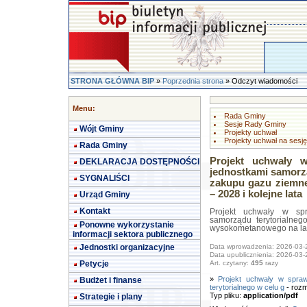
STRONA GŁÓWNA BIP
»
Poprzednia strona
» Odczyt wiadomości
Menu:
Rada Gminy
Sesje Rady Gminy
Wójt Gminy
Projekty uchwał
Projekty uchwał na sesję
Rada Gminy
Projekt uchwały w
DEKLARACJA DOSTĘPNOŚCI
jednostkami samorz
SYGNALIŚCI
zakupu gazu ziemn
– 2028 i kolejne lata
Urząd Gminy
Kontakt
Projekt uchwały w spr
samorządu terytorialn
Ponowne wykorzystanie
wysokometanowego na lata
informacji sektora publicznego
Jednostki organizacyjne
Data wprowadzenia: 2026-03-
Data upublicznienia: 2026-03-
Petycje
Art. czytany:
495
razy
»
Projekt uchwały w spraw
Budżet i finanse
terytorialnego w celu g
- rozm
Typ pliku:
application/pdf
Strategie i plany