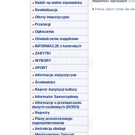
Wiadomość wprowadził:
Grze
Nabór na wolne stanowiska
»
Pokaż rejestr zmian dla da
Rewitalizacja
Oferty inwestycyjne
Przetargi
Ogłoszenia
Oświadczenia majątkowe
INFORMACJE o kontrolach
ZABYTKI
WYBORY
SPORT
Informacje statystyczne
Środowisko
Rejestr instytucji kultury
Informator Samorządowy
Informacje o przetwarzaniu
danych osobowych (RODO)
Rejestry
Plany przestrzennego
zagospodarowania
Instrukcja obsługi
Międzygminny Związek