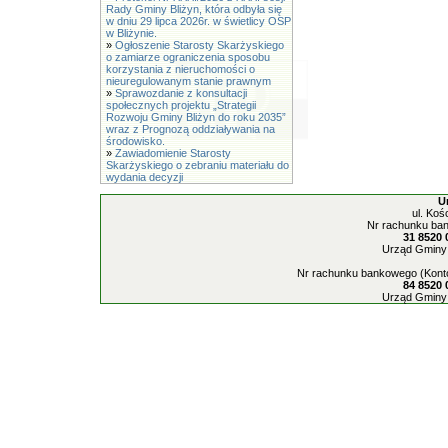
Rady Gminy Bliżyn, która odbyła się
w dniu 29 lipca 2026r. w świetlicy OSP
w Bliżynie.
»
Ogłoszenie Starosty Skarżyskiego
o zamiarze ograniczenia sposobu
korzystania z nieruchomości o
nieuregulowanym stanie prawnym
»
Sprawozdanie z konsultacji
społecznych projektu „Strategii
Rozwoju Gminy Bliżyn do roku 2035”
wraz z Prognozą oddziaływania na
środowisko.
»
Zawiadomienie Starosty
Skarżyskiego o zebraniu materiału do
wydania decyzji
U
ul. Koś
Nr rachunku ban
31 8520 
Urząd Gminy 
Nr rachunku bankowego (Konto
84 8520 
Urząd Gminy 