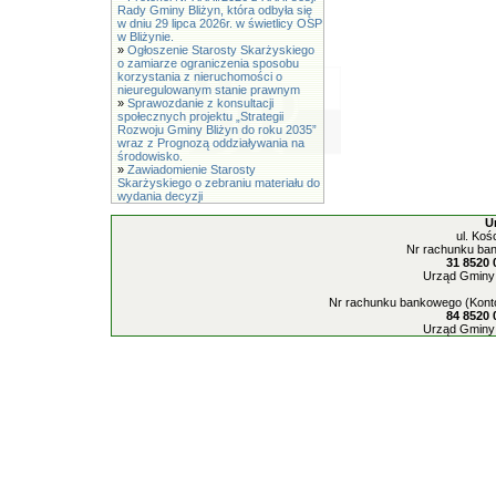
Rady Gminy Bliżyn, która odbyła się
w dniu 29 lipca 2026r. w świetlicy OSP
w Bliżynie.
»
Ogłoszenie Starosty Skarżyskiego
o zamiarze ograniczenia sposobu
korzystania z nieruchomości o
nieuregulowanym stanie prawnym
»
Sprawozdanie z konsultacji
społecznych projektu „Strategii
Rozwoju Gminy Bliżyn do roku 2035”
wraz z Prognozą oddziaływania na
środowisko.
»
Zawiadomienie Starosty
Skarżyskiego o zebraniu materiału do
wydania decyzji
U
ul. Koś
Nr rachunku ban
31 8520 
Urząd Gminy 
Nr rachunku bankowego (Konto
84 8520 
Urząd Gminy 