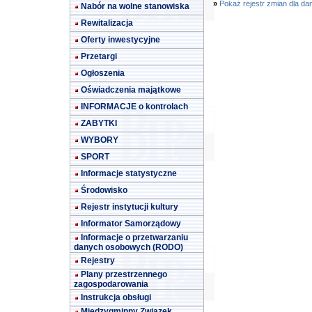
»
Pokaż rejestr zmian dla da
Nabór na wolne stanowiska
Rewitalizacja
Oferty inwestycyjne
Przetargi
Ogłoszenia
Oświadczenia majątkowe
INFORMACJE o kontrolach
ZABYTKI
WYBORY
SPORT
Informacje statystyczne
Środowisko
Rejestr instytucji kultury
Informator Samorządowy
Informacje o przetwarzaniu
danych osobowych (RODO)
Rejestry
Plany przestrzennego
zagospodarowania
Instrukcja obsługi
Międzygminny Związek