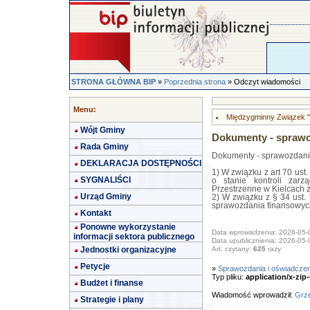
STRONA GŁÓWNA BIP
»
Poprzednia strona
» Odczyt wiadomości
Menu:
Międzygminny Związek "
Wójt Gminy
Dokumenty - sprawo
Rada Gminy
Dokumenty - sprawozdani
DEKLARACJA DOSTĘPNOŚCI
1) W związku z art 70 ust
SYGNALIŚCI
o stanie kontroli zar
Przestrzenne w Kielcach z
Urząd Gminy
2) W związku z § 34 ust.
sprawozdania finansowych 
Kontakt
Ponowne wykorzystanie
Data wprowadzenia: 2026-05-
informacji sektora publicznego
Data upublicznienia: 2026-05-
Jednostki organizacyjne
Art. czytany:
625
razy
Petycje
»
Sprawozdania i oświadczen
Typ pliku:
application/x-zi
Budżet i finanse
Wiadomość wprowadził:
Grze
Strategie i plany