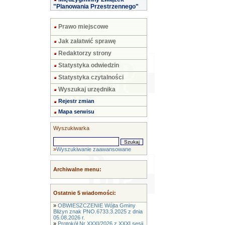
"Planowania Przestrzennego"
Prawo miejscowe
Jak załatwić sprawę
Redaktorzy strony
Statystyka odwiedzin
Statystyka czytalności
Wyszukaj urzędnika
Rejestr zmian
Mapa serwisu
Wyszukiwarka
»
Wyszukiwanie zaawansowane
Archiwalne menu:
Ostatnie 5 wiadomości:
»
OBWIESZCZENIE Wójta Gminy
Bliżyn znak PNO.6733.3.2025 z dnia
05.08.2026 r.
»
Protokół Nr XXXI/2026 z XXXI sesji