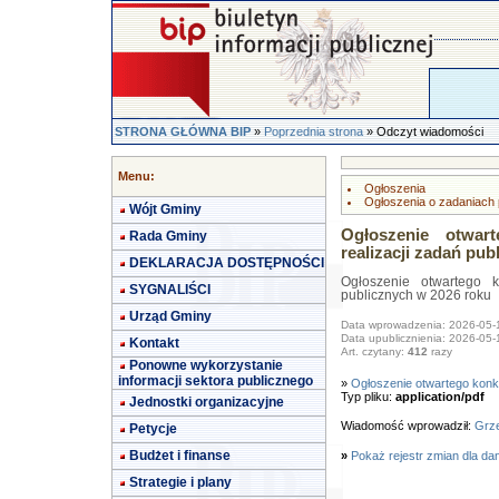
STRONA GŁÓWNA BIP
»
Poprzednia strona
» Odczyt wiadomości
Menu:
Ogłoszenia
Ogłoszenia o zadaniach 
Wójt Gminy
Ogłoszenie otwar
Rada Gminy
realizacji zadań pub
DEKLARACJA DOSTĘPNOŚCI
Ogłoszenie otwartego k
SYGNALIŚCI
publicznych w 2026 roku
Urząd Gminy
Data wprowadzenia: 2026-05-
Data upublicznienia: 2026-05-
Kontakt
Art. czytany:
412
razy
Ponowne wykorzystanie
informacji sektora publicznego
»
Ogłoszenie otwartego konk
Typ pliku:
application/pdf
Jednostki organizacyjne
Wiadomość wprowadził:
Grze
Petycje
Budżet i finanse
»
Pokaż rejestr zmian dla da
Strategie i plany