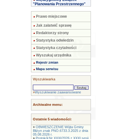
"Planowania Przestrzennego"
Prawo miejscowe
Jak załatwić sprawę
Redaktorzy strony
Statystyka odwiedzin
Statystyka czytalności
Wyszukaj urzędnika
Rejestr zmian
Mapa serwisu
Wyszukiwarka
»
Wyszukiwanie zaawansowane
Archiwalne menu:
Ostatnie 5 wiadomości:
»
OBWIESZCZENIE Wójta Gminy
Bliżyn znak PNO.6733.3.2025 z dnia
05.08.2026 r.
»
Protokół Nr XXXI/2026 z XXXI sesji