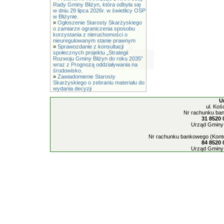
Rady Gminy Bliżyn, która odbyła się
w dniu 29 lipca 2026r. w świetlicy OSP
w Bliżynie.
»
Ogłoszenie Starosty Skarżyskiego
o zamiarze ograniczenia sposobu
korzystania z nieruchomości o
nieuregulowanym stanie prawnym
»
Sprawozdanie z konsultacji
społecznych projektu „Strategii
Rozwoju Gminy Bliżyn do roku 2035”
wraz z Prognozą oddziaływania na
środowisko.
»
Zawiadomienie Starosty
Skarżyskiego o zebraniu materiału do
wydania decyzji
U
ul. Koś
Nr rachunku ban
31 8520 
Urząd Gminy 
Nr rachunku bankowego (Konto
84 8520 
Urząd Gminy 