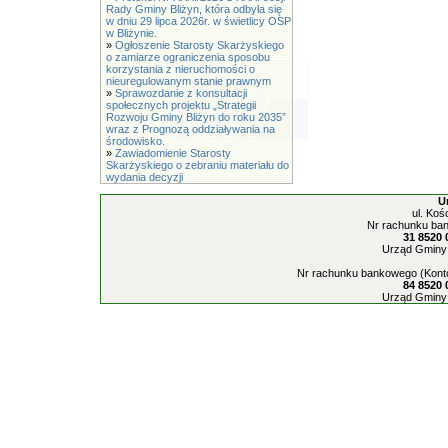
Rady Gminy Bliżyn, która odbyła się
w dniu 29 lipca 2026r. w świetlicy OSP
w Bliżynie.
»
Ogłoszenie Starosty Skarżyskiego
o zamiarze ograniczenia sposobu
korzystania z nieruchomości o
nieuregulowanym stanie prawnym
»
Sprawozdanie z konsultacji
społecznych projektu „Strategii
Rozwoju Gminy Bliżyn do roku 2035”
wraz z Prognozą oddziaływania na
środowisko.
»
Zawiadomienie Starosty
Skarżyskiego o zebraniu materiału do
wydania decyzji
U
ul. Koś
Nr rachunku ban
31 8520 
Urząd Gminy 
Nr rachunku bankowego (Konto
84 8520 
Urząd Gminy 