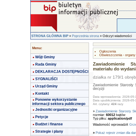
STRONA GŁÓWNA BIP
»
Poprzednia strona
» Odczyt wiadomości
Menu:
Ogłoszenia
Obwieszczenia - organy
Wójt Gminy
Zawiadomienie St
Rada Gminy
materiału do wydani
DEKLARACJA DOSTĘPNOŚCI
działka nr 179/1 obrę
SYGNALIŚCI
Zawiadomienie Starosty 
Urząd Gminy
decyzji
Kontakt
Data wprowadzenia: 2026-05-
Ponowne wykorzystanie
Data upublicznienia: 2026-05-
informacji sektora publicznego
Art. czytany:
424
razy
Jednostki organizacyjne
»
Zawiadomienie Starosty Sk
rozmiar:
60012
bajtów
Petycje
Typ pliku:
application/pdf
Budżet i finanse
Wiadomość wprowadził:
Grze
Strategie i plany
»
Pokaż rejestr zmian dla da