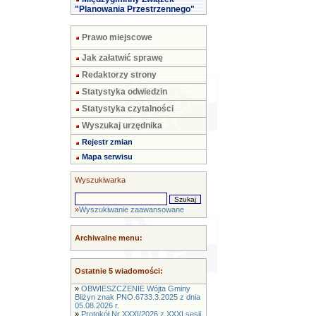
"Planowania Przestrzennego"
Prawo miejscowe
Jak załatwić sprawę
Redaktorzy strony
Statystyka odwiedzin
Statystyka czytalności
Wyszukaj urzędnika
Rejestr zmian
Mapa serwisu
Wyszukiwarka
»
Wyszukiwanie zaawansowane
Archiwalne menu:
Ostatnie 5 wiadomości:
»
OBWIESZCZENIE Wójta Gminy
Bliżyn znak PNO.6733.3.2025 z dnia
05.08.2026 r.
»
Protokół Nr XXXI/2026 z XXXI sesji