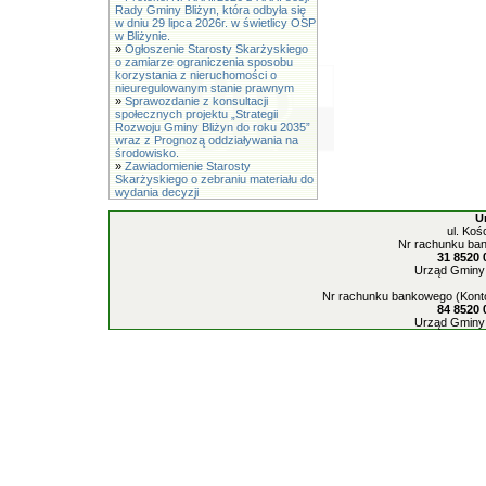
Rady Gminy Bliżyn, która odbyła się
w dniu 29 lipca 2026r. w świetlicy OSP
w Bliżynie.
»
Ogłoszenie Starosty Skarżyskiego
o zamiarze ograniczenia sposobu
korzystania z nieruchomości o
nieuregulowanym stanie prawnym
»
Sprawozdanie z konsultacji
społecznych projektu „Strategii
Rozwoju Gminy Bliżyn do roku 2035”
wraz z Prognozą oddziaływania na
środowisko.
»
Zawiadomienie Starosty
Skarżyskiego o zebraniu materiału do
wydania decyzji
U
ul. Koś
Nr rachunku ban
31 8520 
Urząd Gminy 
Nr rachunku bankowego (Konto
84 8520 
Urząd Gminy 