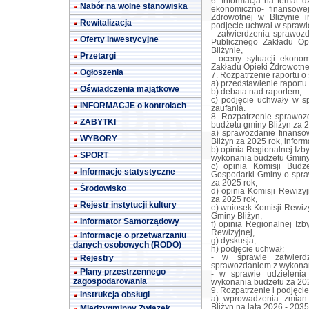
6. Informacja na temat dz
Nabór na wolne stanowiska
ekonomiczno- finansowe
Zdrowotnej w Bliżynie 
Rewitalizacja
podjęcie uchwał w sprawi
- zatwierdzenia sprawoz
Oferty inwestycyjne
Publicznego Zakładu Op
Bliżynie,
Przetargi
- oceny sytuacji ekono
Zakładu Opieki Zdrowotnej
Ogłoszenia
7. Rozpatrzenie raportu o 
a) przedstawienie raportu
Oświadczenia majątkowe
b) debata nad raportem,
c) podjęcie uchwały w s
INFORMACJE o kontrolach
zaufania.
8. Rozpatrzenie sprawoz
ZABYTKI
budżetu gminy Bliżyn za 2
a) sprawozdanie finanso
WYBORY
Bliżyn za 2025 rok, infor
b) opinia Regionalnej Iz
SPORT
wykonania budżetu Gminy 
c) opinia Komisji Budż
Informacje statystyczne
Gospodarki Gminy o spra
za 2025 rok,
Środowisko
d) opinia Komisji Rewizy
za 2025 rok,
Rejestr instytucji kultury
e) wniosek Komisji Rewiz
Gminy Bliżyn,
Informator Samorządowy
f) opinia Regionalnej Iz
Rewizyjnej,
Informacje o przetwarzaniu
g) dyskusja,
danych osobowych (RODO)
h) podjęcie uchwał:
- w sprawie zatwierd
Rejestry
sprawozdaniem z wykonan
Plany przestrzennego
- w sprawie udzielenia
zagospodarowania
wykonania budżetu za 202
9. Rozpatrzenie i podjęci
Instrukcja obsługi
a) wprowadzenia zmian 
Bliżyn na lata 2026 - 2035
Międzygminny Związek