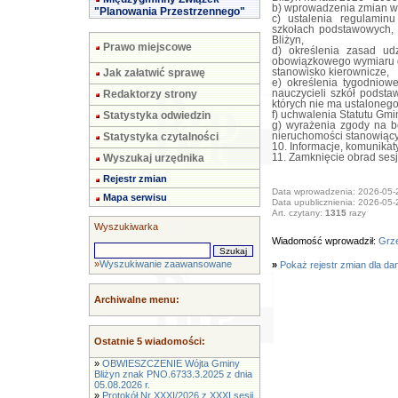
b) wprowadzenia zmian w 
"Planowania Przestrzennego"
c) ustalenia regulamin
szkołach podstawowych,
Bliżyn,
Prawo miejscowe
d) określenia zasad ud
obowiązkowego wymiaru go
stanowisko kierownicze,
Jak załatwić sprawę
e) określenia tygodnio
nauczycieli szkół podst
Redaktorzy strony
których nie ma ustaloneg
f) uchwalenia Statutu Gmin
Statystyka odwiedzin
g) wyrażenia zgody na b
nieruchomości stanowiąc
Statystyka czytalności
10. Informacje, komunikat
11. Zamknięcie obrad sesj
Wyszukaj urzędnika
Rejestr zmian
Data wprowadzenia: 2026-05-
Mapa serwisu
Data upublicznienia: 2026-05-
Art. czytany:
1315
razy
Wyszukiwarka
Wiadomość wprowadził:
Grze
»
Wyszukiwanie zaawansowane
»
Pokaż rejestr zmian dla da
Archiwalne menu:
Ostatnie 5 wiadomości:
»
OBWIESZCZENIE Wójta Gminy
Bliżyn znak PNO.6733.3.2025 z dnia
05.08.2026 r.
»
Protokół Nr XXXI/2026 z XXXI sesji