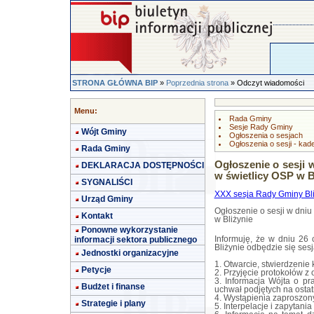
STRONA GŁÓWNA BIP
»
Poprzednia strona
» Odczyt wiadomości
Menu:
Rada Gminy
Sesje Rady Gminy
Wójt Gminy
Ogłoszenia o sesjach
Ogłoszenia o sesji - kad
Rada Gminy
Ogłoszenie o sesji 
DEKLARACJA DOSTĘPNOŚCI
w świetlicy OSP w B
SYGNALIŚCI
XXX sesja Rady Gminy Bli
Urząd Gminy
Ogłoszenie o sesji w dniu
Kontakt
w Bliżynie
Ponowne wykorzystanie
Informuję, że w dniu 26 
informacji sektora publicznego
Bliżynie odbędzie się ses
Jednostki organizacyjne
1. Otwarcie, stwierdzenie
Petycje
2. Przyjęcie protokołów z 
3. Informacja Wójta o pr
Budżet i finanse
uchwał podjętych na ostatn
4. Wystąpienia zaproszon
Strategie i plany
5. Interpelacje i zapytania