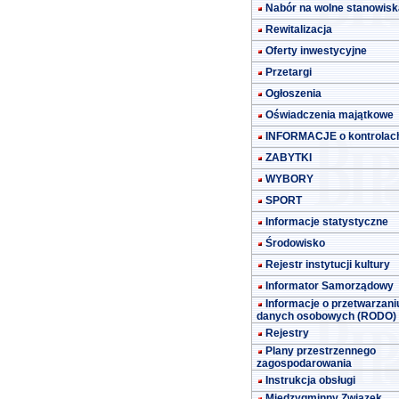
Nabór na wolne stanowisk
Rewitalizacja
Oferty inwestycyjne
Przetargi
Ogłoszenia
Oświadczenia majątkowe
INFORMACJE o kontrolac
ZABYTKI
WYBORY
SPORT
Informacje statystyczne
Środowisko
Rejestr instytucji kultury
Informator Samorządowy
Informacje o przetwarzani
danych osobowych (RODO)
Rejestry
Plany przestrzennego
zagospodarowania
Instrukcja obsługi
Międzygminny Związek