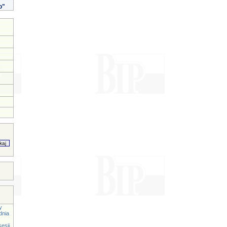
o"
y
dnia
esji