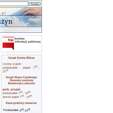
Urząd Gminy Bliżyn
czynny w godz.:
30
poniedziałek - piątek: 7
-
30
15
Urząd Stanu Cywilnego
Dowody osobiste
Ewidencja Ludności
godz. przyjęć
45
00
poniedziałek 7
- 15
45
00
wtorek-piątek 7
- 14
Kasa godziny otwarcia:
30
30
Poniedziałek
8
-14