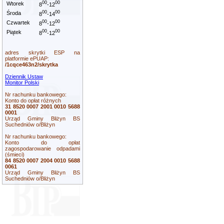
00
00
Wtorek
8
-12
00
00
Środa
8
-14
00
00
Czwartek
8
-12
00
00
Piątek
8
-12
adres skrytki ESP na
platformie ePUAP:
/1cqce463n2/skrytka
Dziennik Ustaw
Monitor Polski
Nr rachunku bankowego:
Konto do opłat różnych
31 8520 0007 2001 0010 5688
0001
Urząd Gminy Bliżyn BS
Suchedniów o/Bliżyn
Nr rachunku bankowego:
Konto do opłat
zagospodarowanie odpadami
(śmieci)
84 8520 0007 2004 0010 5688
0061
Urząd Gminy Bliżyn BS
Suchedniów o/Bliżyn