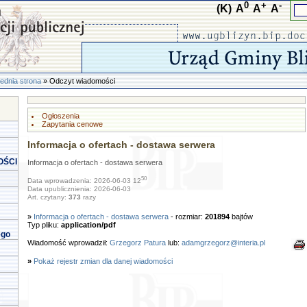
0
+
-
(K)
A
A
A
ednia strona
» Odczyt wiadomości
Ogłoszenia
Zapytania cenowe
Informacja o ofertach - dostawa serwera
OŚCI
Informacja o ofertach - dostawa serwera
50
Data wprowadzenia: 2026-06-03 12
Data upublicznienia: 2026-06-03
Art. czytany:
373
razy
»
Informacja o ofertach - dostawa serwera
- rozmiar:
201894
bajtów
Typ pliku:
application/pdf
ego
Wiadomość wprowadził:
Grzegorz Patura
lub:
adamgrzegorz@interia.pl
»
Pokaż rejestr zmian dla danej wiadomości