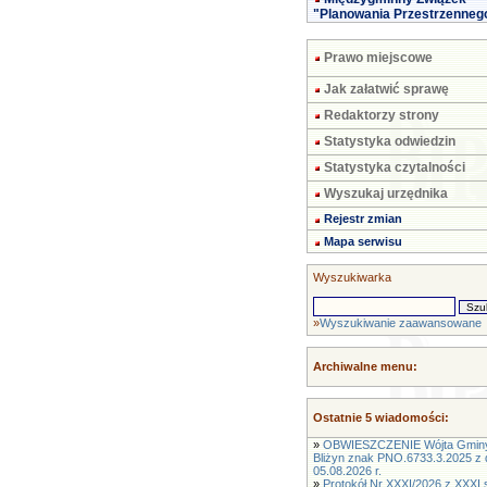
"Planowania Przestrzenneg
Prawo miejscowe
Jak załatwić sprawę
Redaktorzy strony
Statystyka odwiedzin
Statystyka czytalności
Wyszukaj urzędnika
Rejestr zmian
Mapa serwisu
Wyszukiwarka
»
Wyszukiwanie zaawansowane
Archiwalne menu:
Ostatnie 5 wiadomości:
»
OBWIESZCZENIE Wójta Gmin
Bliżyn znak PNO.6733.3.2025 z 
05.08.2026 r.
»
Protokół Nr XXXI/2026 z XXXI s