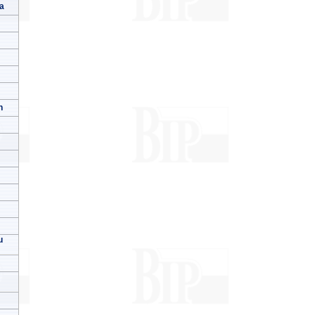
a
h
u