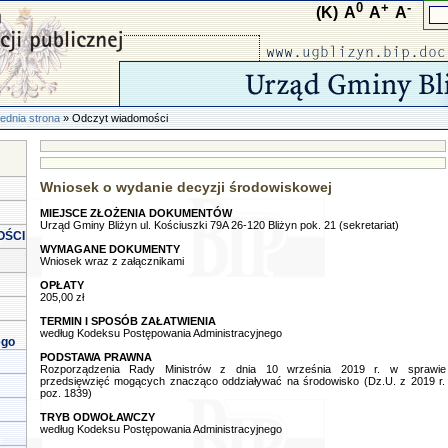
0
+
-
(K)
A
A
A
ednia strona
» Odczyt wiadomości
Wniosek o wydanie decyzji środowiskowej
MIEJSCE ZŁOŻENIA DOKUMENTÓW
Urząd Gminy Bliżyn ul. Kościuszki 79A 26-120 Bliżyn pok. 21 (sekretariat)
OŚCI
WYMAGANE DOKUMENTY
Wniosek wraz z załącznikami
OPŁATY
205,00 zł
TERMIN I SPOSÓB ZAŁATWIENIA
według Kodeksu Postępowania Administracyjnego
ego
PODSTAWA PRAWNA
Rozporządzenia Rady Ministrów z dnia 10 września 2019 r. w sprawie
przedsięwzięć mogących znacząco oddziaływać na środowisko (Dz.U. z 2019 r.
poz. 1839)
TRYB ODWOŁAWCZY
według Kodeksu Postępowania Administracyjnego