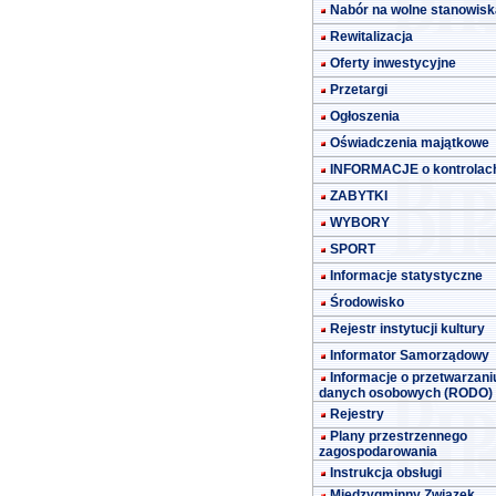
Nabór na wolne stanowisk
Rewitalizacja
Oferty inwestycyjne
Przetargi
Ogłoszenia
Oświadczenia majątkowe
INFORMACJE o kontrolac
ZABYTKI
WYBORY
SPORT
Informacje statystyczne
Środowisko
Rejestr instytucji kultury
Informator Samorządowy
Informacje o przetwarzani
danych osobowych (RODO)
Rejestry
Plany przestrzennego
zagospodarowania
Instrukcja obsługi
Międzygminny Związek