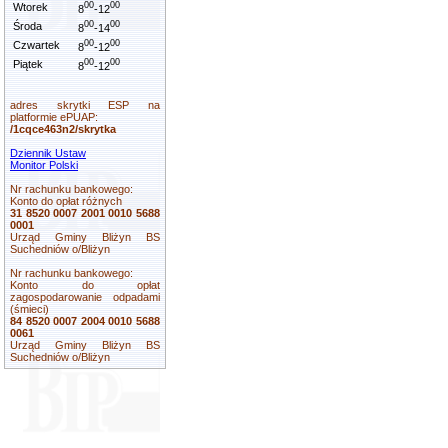
00
00
Wtorek
8
-12
00
00
Środa
8
-14
00
00
Czwartek
8
-12
00
00
Piątek
8
-12
adres skrytki ESP na
platformie ePUAP:
/1cqce463n2/skrytka
Dziennik Ustaw
Monitor Polski
Nr rachunku bankowego:
Konto do opłat różnych
31 8520 0007 2001 0010 5688
0001
Urząd Gminy Bliżyn BS
Suchedniów o/Bliżyn
Nr rachunku bankowego:
Konto do opłat
zagospodarowanie odpadami
(śmieci)
84 8520 0007 2004 0010 5688
0061
Urząd Gminy Bliżyn BS
Suchedniów o/Bliżyn