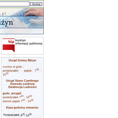
Urząd Gminy Bliżyn
czynny w godz.:
30
poniedziałek - piątek: 7
-
30
15
Urząd Stanu Cywilnego
Dowody osobiste
Ewidencja Ludności
godz. przyjęć
45
00
poniedziałek 7
- 15
45
00
wtorek-piątek 7
- 14
Kasa godziny otwarcia:
30
30
Poniedziałek
8
-14