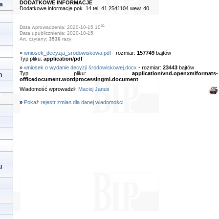
DODATKOWE INFORMACJE
a
Dodatkowe informacje pok. 14 tel. 41 2541104 wew. 40
51
Data wprowadzenia: 2020-10-15 10
Data upublicznienia: 2020-10-15
Art. czytany:
3536
razy
»
wniosek_decyzja_srodowiskowa.pdf
- rozmiar:
157749
bajtów
Typ pliku:
application/pdf
»
wniosek o wydanie decyzji środowiskowej.docx
- rozmiar:
23443
bajtów
Typ pliku:
application/vnd.openxmlformats-
h
officedocument.wordprocessingml.document
Wiadomość wprowadził:
Maciej Janus
»
Pokaż rejestr zmian dla danej wiadomości
u