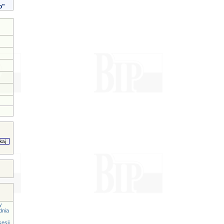
o"
y
dnia
esji