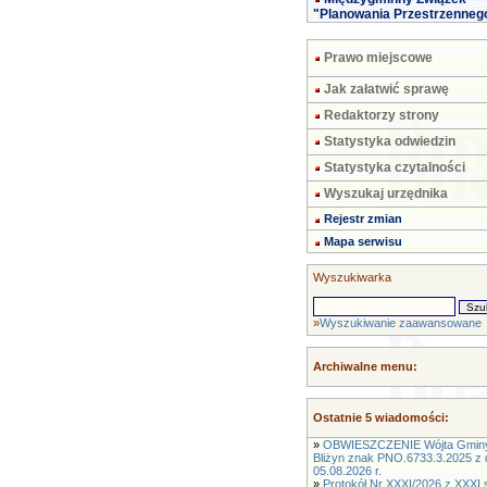
"Planowania Przestrzenneg
Prawo miejscowe
Jak załatwić sprawę
Redaktorzy strony
Statystyka odwiedzin
Statystyka czytalności
Wyszukaj urzędnika
Rejestr zmian
Mapa serwisu
Wyszukiwarka
»
Wyszukiwanie zaawansowane
Archiwalne menu:
Ostatnie 5 wiadomości:
»
OBWIESZCZENIE Wójta Gmin
Bliżyn znak PNO.6733.3.2025 z 
05.08.2026 r.
»
Protokół Nr XXXI/2026 z XXXI s