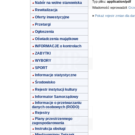
Typ pliku:
application/pdf
Nabór na wolne stanowiska
Wiadomość wprowadził:
Grze
Rewitalizacja
»
Pokaż rejestr zmian dla da
Oferty inwestycyjne
Przetargi
Ogłoszenia
Oświadczenia majątkowe
INFORMACJE o kontrolach
ZABYTKI
WYBORY
SPORT
Informacje statystyczne
Środowisko
Rejestr instytucji kultury
Informator Samorządowy
Informacje o przetwarzaniu
danych osobowych (RODO)
Rejestry
Plany przestrzennego
zagospodarowania
Instrukcja obsługi
Międzygminny Związek