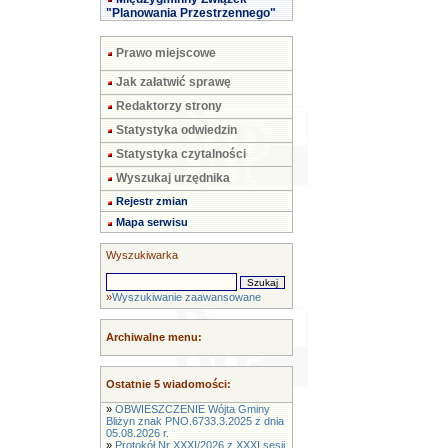
"Planowania Przestrzennego"
Prawo miejscowe
Jak załatwić sprawę
Redaktorzy strony
Statystyka odwiedzin
Statystyka czytalności
Wyszukaj urzędnika
Rejestr zmian
Mapa serwisu
Wyszukiwarka
»
Wyszukiwanie zaawansowane
Archiwalne menu:
Ostatnie 5 wiadomości:
»
OBWIESZCZENIE Wójta Gminy
Bliżyn znak PNO.6733.3.2025 z dnia
05.08.2026 r.
»
Protokół Nr XXXI/2026 z XXXI sesji