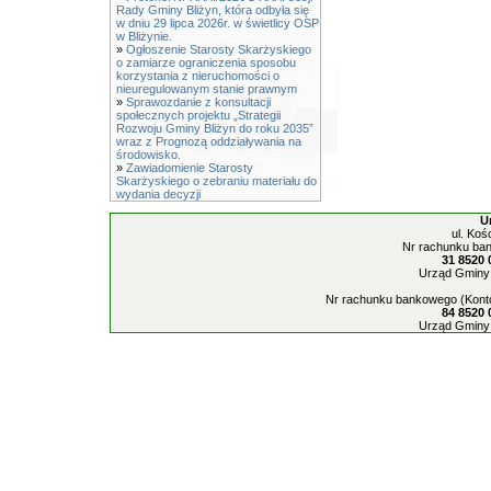
Rady Gminy Bliżyn, która odbyła się
w dniu 29 lipca 2026r. w świetlicy OSP
w Bliżynie.
»
Ogłoszenie Starosty Skarżyskiego
o zamiarze ograniczenia sposobu
korzystania z nieruchomości o
nieuregulowanym stanie prawnym
»
Sprawozdanie z konsultacji
społecznych projektu „Strategii
Rozwoju Gminy Bliżyn do roku 2035”
wraz z Prognozą oddziaływania na
środowisko.
»
Zawiadomienie Starosty
Skarżyskiego o zebraniu materiału do
wydania decyzji
U
ul. Koś
Nr rachunku ban
31 8520 
Urząd Gminy 
Nr rachunku bankowego (Konto
84 8520 
Urząd Gminy 