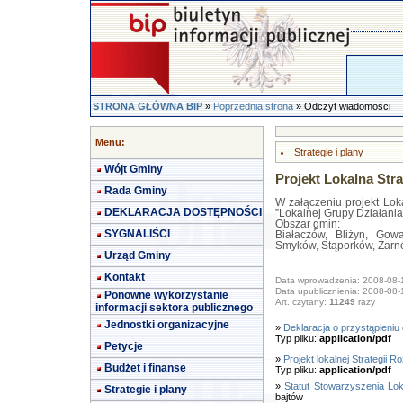
STRONA GŁÓWNA BIP
»
Poprzednia strona
» Odczyt wiadomości
Menu:
Strategie i plany
Wójt Gminy
Projekt Lokalna Str
Rada Gminy
W załączeniu projekt Lok
DEKLARACJA DOSTĘPNOŚCI
”Lokalnej Grupy Działani
Obszar gmin:
SYGNALIŚCI
Białaczów, Bliżyn, Gow
Smyków, Stąporków, Żar
Urząd Gminy
Kontakt
Data wprowadzenia: 2008-08-
Data upublicznienia: 2008-08-
Ponowne wykorzystanie
Art. czytany:
11249
razy
informacji sektora publicznego
Jednostki organizacyjne
»
Deklaracja o przystąpieniu
Typ pliku:
application/pdf
Petycje
»
Projekt lokalnej Strategii R
Budżet i finanse
Typ pliku:
application/pdf
»
Statut Stowarzyszenia Lo
Strategie i plany
bajtów