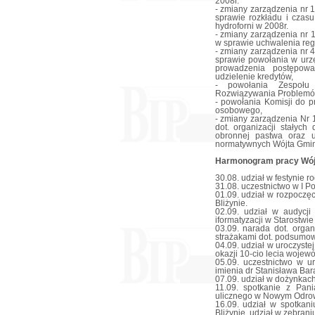
2008r.
- zmiany zarządzenia nr 
sprawie rozkładu i czas
hydroforni w 2008r.
- zmiany zarządzenia nr 
w sprawie uchwalenia reg
- zmiany zarządzenia nr 
sprawie powołania w urzę
prowadzenia postępow
udzielenie kredytów,
- powołania Zespołu 
Rozwiązywania Problemó
- powołania Komisji do 
osobowego,
- zmiany zarządzenia Nr 
dot. organizacji stałyc
obronnej pastwa oraz u
normatywnych Wójta Gmin
Harmonogram pracy Wójt
30.08. udział w festynie r
31.08. uczestnictwo w I
01.09. udział w rozpoczę
Bliżynie.
02.09. udział w audycji
iformatyzacji w Starostwi
03.09. narada dot. orga
strażakami dot. podsumow
04.09. udział w uroczyst
okazji 10-cio lecia wojew
05.09. uczestnictwo w u
imienia dr Stanisława Bar
07.09. udział w dożynkac
11.09. spotkanie z Pan
ulicznego w Nowym Odro
16.09. udział w spotkani
Bliżynie, udział w zebrani