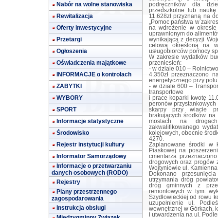
Nabór na wolne stanowiska
podręczników dla dzie
przedszkolne lub naukę 
Rewitalizacja
11.628zł przyznaną na do
„Pomoc państwa w zakresi
Oferty inwestycyjne
na wdrożenie w okresie
uprawnionym do alimentów
Przetargi
wynikającą z decyzji Woj
celową określoną na w
Ogłoszenia
usługobiorców pomocy sp
W zakresie wydatków bud
Oświadczenia majątkowe
przeniesień:
- w dziale 010 – Rolnictw
INFORMACJE o kontrolach
4.350zł przeznaczono n
energetycznego przy polu
ZABYTKI
- w dziale 600 – Transpo
transportowe
WYBORY
i prace koparki kwotę 11
peronów przystankowych 
SPORT
skarpy przy wiacie pr
brakujących środków na 
Informacje statystyczne
mostach na drogach
zakwalifikowanego wyda
Środowisko
kolejowych, obecnie środ
4270.
Rejestr instytucji kultury
Zaplanowane środki w k
Piaskowej na poszerzen
Informator Samorządowy
cmentarza przeznaczono
drogowych oraz progów zw
Informacje o przetwarzaniu
Wojtyniowie ul. Kamienna
danych osobowych (RODO)
Dokonano przesunięci
utrzymania dróg powiat
Rejestry
dróg gminnych z prze
Plany przestrzennego
remontowych w tym: wyk
Szydłowieckiej od rowu ko
zagospodarowania
uzupełnienie ul. Podle
Instrukcja obsługi
wewnętrznej w Górkach, 
i utwardzenia na ul. Podle
Międzygminny Związek