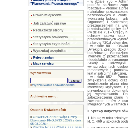
- w dziale 750 – Admini
"Planowania Przestrzennego"
podróże służbowe zagr
rozdziale – Promocja pr
materiałów przeznaczon
Prawo miejscowe
bezosobowych o kwotę 
twórczynią ludową i art
Organowej i Kameralne
Jak załatwić sprawę
przeznaczeniem na wys
przedstawicieli gminy do 
Redaktorzy strony
- w dziale 751 – Urzędy 
ochrony prawa oraz 
Statystyka odwiedzin
przedterminowych wyboró
na kwotę 720zł celem dos
Statystyka czytalności
- w dziale 801 – Oświa
Dyrektora Zespołu Szkół 
Wyszukaj urzędnika
budżetowego Gimnazjum 
Internetu z przeznacze
Rejestr zmian
nieodpłatnie otrzymaneg
Szkoły w Odrowążku 
Mapa serwisu
wynagrodzeniach osobo
remontowych tj. pomalow
Wyszukiwarka
krat w sali gimnastycznej,
- w dziale 852 – Pomoc
zwiększenia dotacji or
zmniejszenie planu nie
»
Wyszukiwanie zaawansowane
interwencji kryzysowej 
przygotowania dokumenta
jej wybrakowania. D
Archiwalne menu:
zabezpieczeniu planu 
zawarciem umów z osob
integracyjnych w ramach 
Ostatnie 5 wiadomości:
II. Sprawy dotyczące ośw
»
OBWIESZCZENIE Wójta Gminy
1. Naukę w roku szkolny
Bliżyn znak PNO.6733.3.2025 z dnia
kl. O, 469 w szkołach po
05.08.2026 r.
»
Protokół Nr XXXI/2026 z XXXI sesji