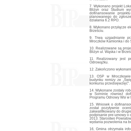
7. Wykonano projekt Loka
Bliżyn oraz Studium wy
dofinansowanie projekt
planowanego do zgłosze
działania 6.2 RPO.
8. Wykonano przyłącze el
Brześciu.
9. Trwa uzgadnianie pr
Mroczków Kamionka i do S
10. Realizowane są proje
Bliżyn ul. Wąska i w Brze
11. Realizowany jest p
Odrowążku.
12. Zakończono wykonanie
13. OSP w Mroczkowie
budynku remizy ze „Świ
konkursu przedsięwzięć”.
14. Wykonane zostały ro
w Sorninie również dof
Programu Odnowy Wsi w f
15. Wniosek o dofinans
został pozytywnie oce
zakwalifikowany do drugie
podpisanie pre-umowy o 
2013. Starostwo Powiato
wydania pozwolenia na b
16. Gmina otrzymała inf