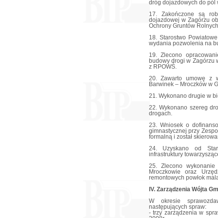
dróg dojazdowych do pól 
17. Zakończone są rob
dojazdowej w Zagórzu ob
Ochrony Gruntów Rolnych
18. Starostwo Powiatow
wydania pozwolenia na b
19. Zlecono opracowanie
budowy drogi w Zagórzu 
z RPOWŚ.
20. Zawarto umowę z w
Barwinek – Mroczków w G
21. Wykonano drugie w bi
22. Wykonano szereg dro
drogach.
23. Wniosek o dofinans
gimnastycznej przy Zespo
formalną i został skierow
24. Uzyskano od Star
infrastruktury towarzyszą
25. Zlecono wykonani
Mroczkowie oraz Urzęd
remontowych powłok mala
IV. Zarządzenia Wójta Gm
W okresie sprawozda
następujących spraw:
- trzy zarządzenia w sp