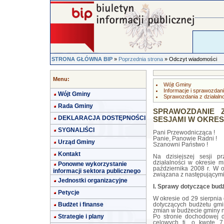
STRONA GŁÓWNA BIP
»
Poprzednia strona
» Odczyt wiadomości
Menu:
Wójt Gminy
Informacje i sprawozdan
Wójt Gminy
Sprawozdania z działalno
Rada Gminy
SPRAWOZDANIE Z
DEKLARACJA DOSTĘPNOŚCI
SESJAMI W OKRESIE 
SYGNALIŚCI
Pani Przewodnicząca !
Panie, Panowie Radni !
Urząd Gminy
Szanowni Państwo !
Kontakt
Na dzisiejszej sesji 
działalności w okresie m
Ponowne wykorzystanie
października 2008 r. W
informacji sektora publicznego
związana z następującym
Jednostki organizacyjne
I. Sprawy dotyczące bud
Petycje
W okresie od 29 sierpnia
Budżet i finanse
dotyczących budżetu gmi
zmian w budżecie gminy n
Strategie i plany
Po stronie dochodowej d
celowych tj. o kwotę 7