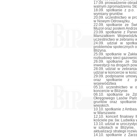
17.09. prowadzenie obrad
walnym zgromadzeniu Sto
18.09. spotkanie z p.o.
wymiany gruntów.
20.09. uczestnictwo w p
w Nowym Odrowążku.
22.09. spotkanie ze Św
Muzoł oraz posłem Andrz
23.09. spotkanie z Pan
Marszałkiem Województ
uczestnictwo w zebraniu w
24.09. udział w spotkan
problemów społecznych or
Bliżyna.
25.09. spotkanie w Zakł
rozbudowy sieci gazownicz
26.09. spotkanie ze St
inwestycji na drogach po
28.09. udział w zebrania
udział w koncercie w kośc
29.09. podpisanie umow
oraz spotkanie z peł
województwa
05.10. uczestnictwo w 
koncercie w Bliżynie.
06.10. spotkanie ze Z
Okręgowego Lasów Pańs
gruntów oraz spotkanie
wiejskich.
10.10. spotkanie z Amba
w Warszawie.
12.10. koncert finałowy 
kościele pw. św. Ludwika w
13.10. udział w uroczyst
w szkołach w Bliżynie,
aktualizacji strategii ro
14.10. spotkanie z Zar