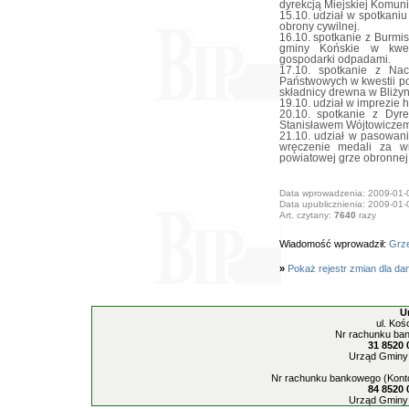
dyrekcją Miejskiej Komun
15.10. udział w spotkaniu
obrony cywilnej.
16.10. spotkanie z Burm
gminy Końskie w kwes
gospodarki odpadami.
17.10. spotkanie z Nac
Państwowych w kwestii po
składnicy drewna w Bliżyn
19.10. udział w imprezie h
20.10. spotkanie z Dy
Stanisławem Wójtowiczem
21.10. udział w pasowan
wręczenie medali za wi
powiatowej grze obronnej
Data wprowadzenia: 2009-01-
Data upublicznienia: 2009-01-
Art. czytany:
7640
razy
Wiadomość wprowadził:
Grze
»
Pokaż rejestr zmian dla da
U
ul. Koś
Nr rachunku ban
31 8520 
Urząd Gminy 
Nr rachunku bankowego (Konto
84 8520 
Urząd Gminy 