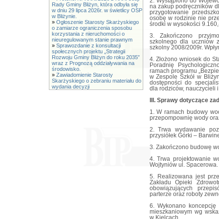
2. Wystąpiono do Wojewo
Rady Gminy Bliżyn, która odbyła się
na zakup podręczników d
w dniu 29 lipca 2026r. w świetlicy OSP
przygotowanie przedszko
w Bliżynie.
osobę w rodzinie nie prz
»
Ogłoszenie Starosty Skarżyskiego
środki w wysokości 9.160,-
o zamiarze ograniczenia sposobu
korzystania z nieruchomości o
3. Zakończono przyjm
nieuregulowanym stanie prawnym
szkolnego dla uczniów z
»
Sprawozdanie z konsultacji
szkolny 2008/2009r. Wpły
społecznych projektu „Strategii
Rozwoju Gminy Bliżyn do roku 2035”
4. Złożono wniosek do St
wraz z Prognozą oddziaływania na
Poradnię Psychologicz
środowisko.
ramach programu „Bezpiec
»
Zawiadomienie Starosty
w Zespole Szkół w Bliży
Skarżyskiego o zebraniu materiału do
dostępności do specjali
wydania decyzji
dla rodziców, nauczycieli 
III. Sprawy dotyczące z
1. W ramach budowy wod
przepompownię wody oraz
2. Trwa wydawanie po
przysiółek Górki – Barwine
3. Zakończono budowę wo
4. Trwa projektowanie w
Wojtyniów ul. Spacerowa.
5. Realizowana jest pr
Zakładu Opieki Zdrowo
obowiązujących przepi
parterze oraz roboty zewn
6. Wykonano koncepcję 
mieszkaniowym wg wska
w Kielcach.