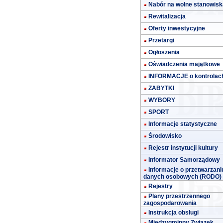
Nabór na wolne stanowisk
Rewitalizacja
Oferty inwestycyjne
Przetargi
Ogłoszenia
Oświadczenia majątkowe
INFORMACJE o kontrolac
ZABYTKI
WYBORY
SPORT
Informacje statystyczne
Środowisko
Rejestr instytucji kultury
Informator Samorządowy
Informacje o przetwarzani
danych osobowych (RODO)
Rejestry
Plany przestrzennego
zagospodarowania
Instrukcja obsługi
Międzygminny Związek