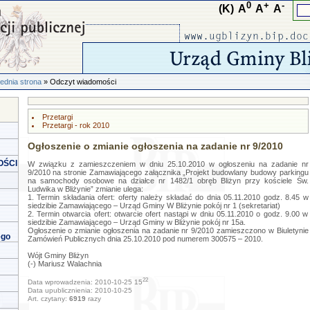
0
+
-
(K)
A
A
A
ednia strona
» Odczyt wiadomości
Przetargi
Przetargi - rok 2010
Ogłoszenie o zmianie ogłoszenia na zadanie nr 9/2010
OŚCI
W związku z zamieszczeniem w dniu 25.10.2010 w ogłoszeniu na zadanie nr
9/2010 na stronie Zamawiającego załącznika „Projekt budowlany budowy parkingu
na samochody osobowe na działce nr 1482/1 obręb Bliżyn przy kościele Św.
Ludwika w Bliżynie” zmianie ulega:
1. Termin składania ofert: oferty należy składać do dnia 05.11.2010 godz. 8.45 w
siedzibie Zamawiającego – Urząd Gminy W Bliżynie pokój nr 1 (sekretariat)
2. Termin otwarcia ofert: otwarcie ofert nastąpi w dniu 05.11.2010 o godz. 9.00 w
siedzibie Zamawiającego – Urząd Gminy w Bliżynie pokój nr 15a.
Ogłoszenie o zmianie ogłoszenia na zadanie nr 9/2010 zamieszczono w Biuletynie
ego
Zamówień Publicznych dnia 25.10.2010 pod numerem 300575 – 2010.
Wójt Gminy Bliżyn
(-) Mariusz Walachnia
22
Data wprowadzenia: 2010-10-25 15
Data upublicznienia: 2010-10-25
Art. czytany:
6919
razy