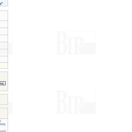
o"
y
dnia
esji