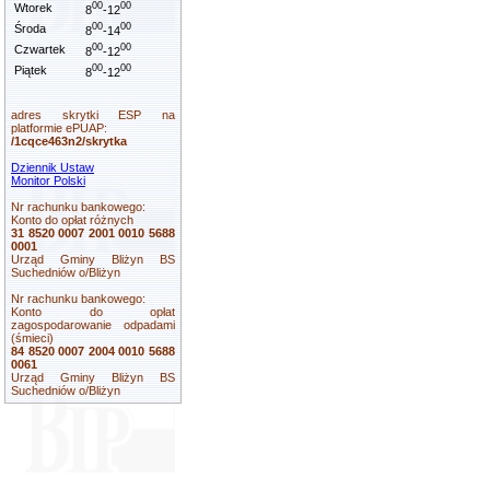
00
00
Wtorek
8
-12
00
00
Środa
8
-14
00
00
Czwartek
8
-12
00
00
Piątek
8
-12
adres skrytki ESP na
platformie ePUAP:
/1cqce463n2/skrytka
Dziennik Ustaw
Monitor Polski
Nr rachunku bankowego:
Konto do opłat różnych
31 8520 0007 2001 0010 5688
0001
Urząd Gminy Bliżyn BS
Suchedniów o/Bliżyn
Nr rachunku bankowego:
Konto do opłat
zagospodarowanie odpadami
(śmieci)
84 8520 0007 2004 0010 5688
0061
Urząd Gminy Bliżyn BS
Suchedniów o/Bliżyn