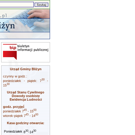
Urząd Gminy Bliżyn
czynny w godz.:
30
poniedziałek - piątek: 7
-
30
15
Urząd Stanu Cywilnego
Dowody osobiste
Ewidencja Ludności
godz. przyjęć
45
00
poniedziałek 7
- 15
45
00
wtorek-piątek 7
- 14
Kasa godziny otwarcia:
30
30
Poniedziałek
8
-14