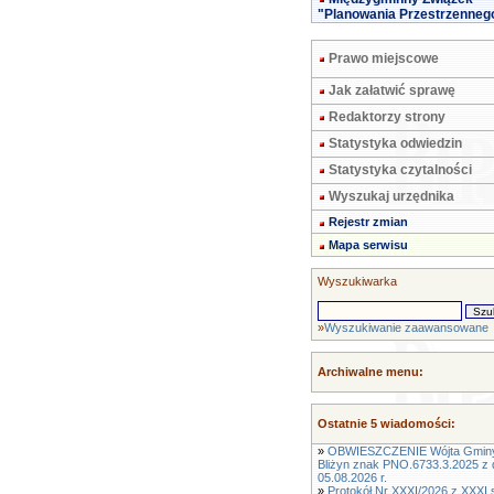
"Planowania Przestrzenneg
Prawo miejscowe
Jak załatwić sprawę
Redaktorzy strony
Statystyka odwiedzin
Statystyka czytalności
Wyszukaj urzędnika
Rejestr zmian
Mapa serwisu
Wyszukiwarka
»
Wyszukiwanie zaawansowane
Archiwalne menu:
Ostatnie 5 wiadomości:
»
OBWIESZCZENIE Wójta Gmin
Bliżyn znak PNO.6733.3.2025 z 
05.08.2026 r.
»
Protokół Nr XXXI/2026 z XXXI s