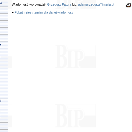
a
Wiadomość wprowadził:
Grzegorz Patura
lub:
adamgrzegorz@interia.pl
»
Pokaż rejestr zmian dla danej wiadomości
h
u