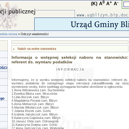
0
+
-
(K)
A
A
A
ednia strona
» Odczyt wiadomości
Nabór na wolne stanowiska
Informacja o wstępnej selekcji naboru na stanowisko:
referent ds. wymiaru podatków
OŚCI
I N F O R M A C J A
Informujemy, że w wyniku wstępnej selekcji naboru na stanowisko: referent ds.
wymiaru podatków do następnego etapu rekrutacji zakwalifikowały się niżej
wymienione osoby, które spełniają wymagania formalne określone w ogłoszeniu:
1.Anna Wiśniewska zam. Suchedniów
2.Ewelina Bilska zam. Mroczków
3.Lidia Boczek zam. Bliżyn
ego
4.Magdalena Porada zam. Bliżyn
5.Anna Melnarzyk zam. Bliżyn
6.Mariola Włodarczyk zam. Bliżyn
7.Jolanta Rożek zam. Górki
8.Izabela Jakubczyk zam. Bliżyn
9.Katarzyna Gajewska zam. Bliżyn
10.Janusz Okła zam. Odrowążek
11.Katarzyna Dulęba zam. Górki
12.Anna Jędrzejczyk zam. Wojtyniów