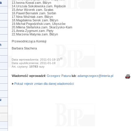
a
13.Iwona Kowal zam. Bliżyn
14.Urszula Sokołowska zam. Rędocin
15.Artur Wzorek zam. Szałas
16.Paweł Bernatek zam. Sorbin
17.Nina Woźniak zam. Bliżyn
18.Magdalena Serek zam. Bliżyn
19.Michał Pogodziński zam. Ubyszów
20.Milena Stefańska zam. Skarżysko-Kam
21.Aneta Zygmunt zam. Pięty
22.Marzena Matynia zam. Bliżyn
Przewodnicząca Komisji
h
Barbara Stachera
10
Data wprowadzenia: 2011-01-19 15
Data upublicznienia: 2011-01-19
Art. czytany:
10783
razy
Wiadomość wprowadził:
Grzegorz Patura
lub:
adamgrzegorz@interia.pl
»
Pokaż rejestr zmian dla danej wiadomości
u