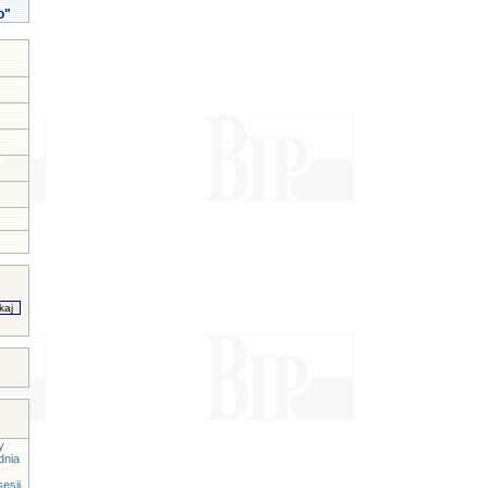
o"
y
dnia
esji