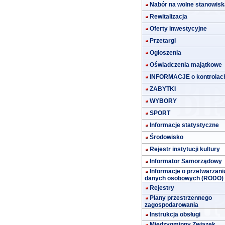
Nabór na wolne stanowisk
Rewitalizacja
Oferty inwestycyjne
Przetargi
Ogłoszenia
Oświadczenia majątkowe
INFORMACJE o kontrolac
ZABYTKI
WYBORY
SPORT
Informacje statystyczne
Środowisko
Rejestr instytucji kultury
Informator Samorządowy
Informacje o przetwarzani
danych osobowych (RODO)
Rejestry
Plany przestrzennego
zagospodarowania
Instrukcja obsługi
Międzygminny Związek