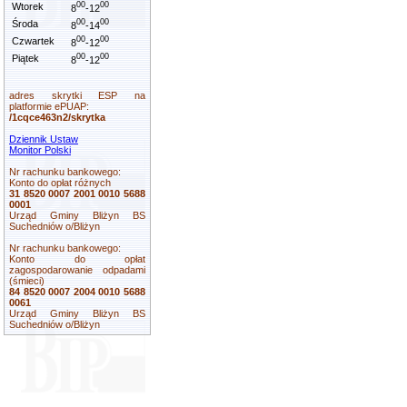
00
00
Wtorek
8
-12
00
00
Środa
8
-14
00
00
Czwartek
8
-12
00
00
Piątek
8
-12
adres skrytki ESP na
platformie ePUAP:
/1cqce463n2/skrytka
Dziennik Ustaw
Monitor Polski
Nr rachunku bankowego:
Konto do opłat różnych
31 8520 0007 2001 0010 5688
0001
Urząd Gminy Bliżyn BS
Suchedniów o/Bliżyn
Nr rachunku bankowego:
Konto do opłat
zagospodarowanie odpadami
(śmieci)
84 8520 0007 2004 0010 5688
0061
Urząd Gminy Bliżyn BS
Suchedniów o/Bliżyn