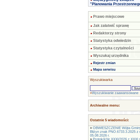
"Planowania Przestrzenneg
Prawo miejscowe
Jak załatwić sprawę
Redaktorzy strony
Statystyka odwiedzin
Statystyka czytalności
Wyszukaj urzędnika
Rejestr zmian
Mapa serwisu
Wyszukiwarka
»
Wyszukiwanie zaawansowane
Archiwalne menu:
Ostatnie 5 wiadomości:
»
OBWIESZCZENIE Wójta Gmin
Bliżyn znak PNO.6733.3.2025 z 
05.08.2026 r.
»
Protokół Nr XXXI/2026 z XXXI s