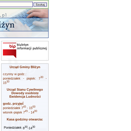
Urząd Gminy Bliżyn
czynny w godz.:
30
poniedziałek - piątek: 7
-
30
15
Urząd Stanu Cywilnego
Dowody osobiste
Ewidencja Ludności
godz. przyjęć
45
00
poniedziałek 7
- 15
45
00
wtorek-piątek 7
- 14
Kasa godziny otwarcia:
30
30
Poniedziałek
8
-14