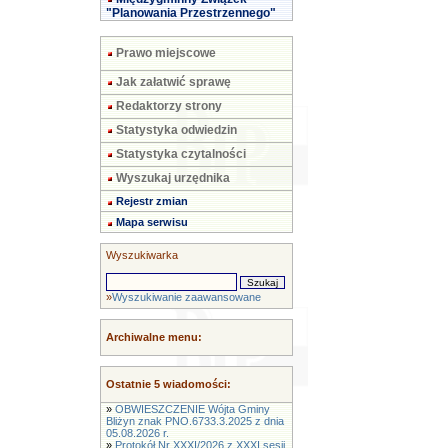
"Planowania Przestrzennego"
Prawo miejscowe
Jak załatwić sprawę
Redaktorzy strony
Statystyka odwiedzin
Statystyka czytalności
Wyszukaj urzędnika
Rejestr zmian
Mapa serwisu
Wyszukiwarka
»
Wyszukiwanie zaawansowane
Archiwalne menu:
Ostatnie 5 wiadomości:
»
OBWIESZCZENIE Wójta Gminy
Bliżyn znak PNO.6733.3.2025 z dnia
05.08.2026 r.
»
Protokół Nr XXXI/2026 z XXXI sesji