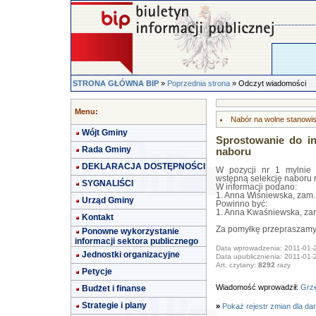
STRONA GŁÓWNA BIP
»
Poprzednia strona
» Odczyt wiadomości
Menu:
Nabór na wolne stanowi
Wójt Gminy
Sprostowanie do in
Rada Gminy
naboru
DEKLARACJA DOSTĘPNOŚCI
W pozycji nr 1 mylnie 
wstępną selekcję naboru n
SYGNALIŚCI
W informacji podano:
1. Anna Wiśniewska, zam
Urząd Gminy
Powinno być:
1. Anna Kwaśniewska, za
Kontakt
Za pomyłkę przepraszamy
Ponowne wykorzystanie
informacji sektora publicznego
Data wprowadzenia: 2011-01-
Jednostki organizacyjne
Data upublicznienia: 2011-01-
Art. czytany:
8292
razy
Petycje
Wiadomość wprowadził:
Grze
Budżet i finanse
Strategie i plany
»
Pokaż rejestr zmian dla da