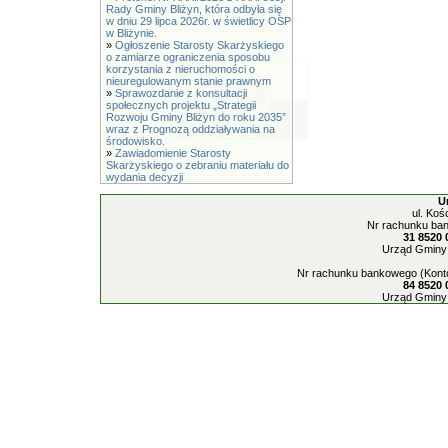
Rady Gminy Bliżyn, która odbyła się
w dniu 29 lipca 2026r. w świetlicy OSP
w Bliżynie.
»
Ogłoszenie Starosty Skarżyskiego
o zamiarze ograniczenia sposobu
korzystania z nieruchomości o
nieuregulowanym stanie prawnym
»
Sprawozdanie z konsultacji
społecznych projektu „Strategii
Rozwoju Gminy Bliżyn do roku 2035”
wraz z Prognozą oddziaływania na
środowisko.
»
Zawiadomienie Starosty
Skarżyskiego o zebraniu materiału do
wydania decyzji
U
ul. Koś
Nr rachunku ban
31 8520 
Urząd Gminy 
Nr rachunku bankowego (Konto
84 8520 
Urząd Gminy 