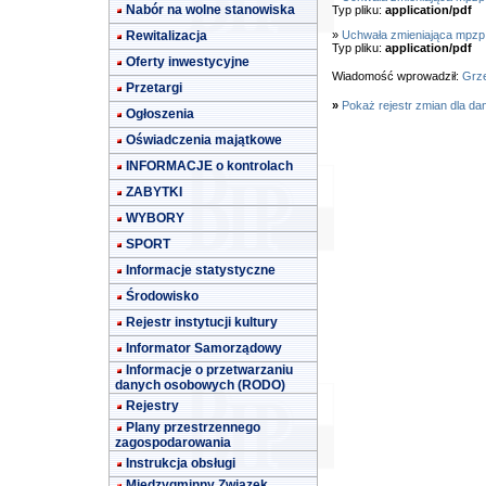
Nabór na wolne stanowiska
Typ pliku:
application/pdf
Rewitalizacja
»
Uchwała zmieniająca mpzp 
Typ pliku:
application/pdf
Oferty inwestycyjne
Wiadomość wprowadził:
Grze
Przetargi
»
Pokaż rejestr zmian dla da
Ogłoszenia
Oświadczenia majątkowe
INFORMACJE o kontrolach
ZABYTKI
WYBORY
SPORT
Informacje statystyczne
Środowisko
Rejestr instytucji kultury
Informator Samorządowy
Informacje o przetwarzaniu
danych osobowych (RODO)
Rejestry
Plany przestrzennego
zagospodarowania
Instrukcja obsługi
Międzygminny Związek