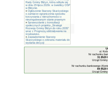
Rady Gminy Bliżyn, która odbyła się
w dniu 29 lipca 2026r. w świetlicy OSP
w Bliżynie.
»
Ogłoszenie Starosty Skarżyskiego
o zamiarze ograniczenia sposobu
korzystania z nieruchomości o
nieuregulowanym stanie prawnym
»
Sprawozdanie z konsultacji
społecznych projektu „Strategii
Rozwoju Gminy Bliżyn do roku 2035”
wraz z Prognozą oddziaływania na
środowisko.
»
Zawiadomienie Starosty
Skarżyskiego o zebraniu materiału do
wydania decyzji
U
ul. Koś
Nr rachunku ban
31 8520 
Urząd Gminy 
Nr rachunku bankowego (Konto
84 8520 
Urząd Gminy 