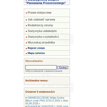
"Planowania Przestrzennego"
Prawo miejscowe
Jak załatwić sprawę
Redaktorzy strony
Statystyka odwiedzin
Statystyka czytalności
Wyszukaj urzędnika
Rejestr zmian
Mapa serwisu
Wyszukiwarka
»
Wyszukiwanie zaawansowane
Archiwalne menu:
Ostatnie 5 wiadomości:
»
OBWIESZCZENIE Wójta Gminy
Bliżyn znak PNO.6733.3.2025 z dnia
05.08.2026 r.
»
Protokół Nr XXXI/2026 z XXXI sesji