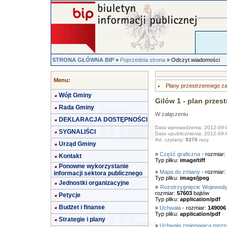
STRONA GŁÓWNA BIP
»
Poprzednia strona
» Odczyt wiadomości
Menu:
Plany przestrzennego z
Wójt Gminy
Gilów 1 - plan prze
Rada Gminy
W załączeniu
DEKLARACJA DOSTĘPNOŚCI
Data wprowadzenia: 2012-09-
SYGNALIŚCI
Data upublicznienia: 2012-09-
Art. czytany:
9370
razy
Urząd Gminy
»
Część graficzna
- rozmiar:
Kontakt
Typ pliku:
image/tiff
Ponowne wykorzystanie
»
Mapa do zmiany
- rozmiar:
informacji sektora publicznego
Typ pliku:
image/jpeg
Jednostki organizacyjne
»
Rozstrzygnięcie Wojewody
rozmiar:
57603
bajtów
Petycje
Typ pliku:
application/pdf
Budżet i finanse
»
Uchwała
- rozmiar:
149006
Typ pliku:
application/pdf
Strategie i plany
»
Uchwała zmieniająca mpzp 