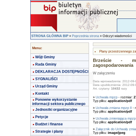
STRONA GŁÓWNA BIP
»
Poprzednia strona
» Odczyt wiadomości
Menu:
Plany przestrzennego z
Wójt Gminy
Brzeście - mie
Rada Gminy
zagospodarowania
DEKLARACJA DOSTĘPNOŚCI
W załączeniu
SYGNALIŚCI
Data wprowadzenia: 2012-09-
Data upublicznienia: 2012-09-
Urząd Gminy
Art. czytany:
10432
razy
Kontakt
»
Uchwała mpzp
- rozmiar:
2
Ponowne wykorzystanie
Typ pliku:
application/pdf
informacji sektora publicznego
»
Uchwała zmiana mpzp II
- 
Jednostki organizacyjne
Typ pliku:
application/pdf
Petycje
»
Uchwała zmieniająca mpzp 
Typ pliku:
application/pdf
Budżet i finanse
»
Załącznik do Uchwały zmia
Strategie i plany
Typ pliku:
image/jpeg