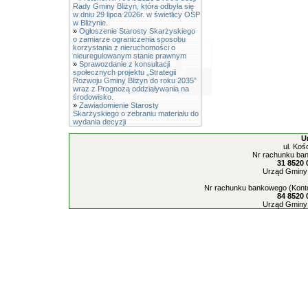
Rady Gminy Bliżyn, która odbyła się
w dniu 29 lipca 2026r. w świetlicy OSP
w Bliżynie.
»
Ogłoszenie Starosty Skarżyskiego
o zamiarze ograniczenia sposobu
korzystania z nieruchomości o
nieuregulowanym stanie prawnym
»
Sprawozdanie z konsultacji
społecznych projektu „Strategii
Rozwoju Gminy Bliżyn do roku 2035”
wraz z Prognozą oddziaływania na
środowisko.
»
Zawiadomienie Starosty
Skarżyskiego o zebraniu materiału do
wydania decyzji
U
ul. Koś
Nr rachunku ban
31 8520 
Urząd Gminy 
Nr rachunku bankowego (Konto
84 8520 
Urząd Gminy 