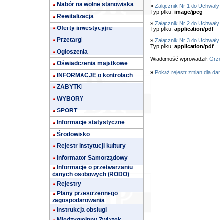
Nabór na wolne stanowiska
»
Załącznik Nr 1 do Uchwały
Typ pliku:
image/jpeg
Rewitalizacja
»
Załącznik Nr 2 do Uchwały
Oferty inwestycyjne
Typ pliku:
application/pdf
Przetargi
»
Załącznik Nr 3 do Uchwały
Typ pliku:
application/pdf
Ogłoszenia
Wiadomość wprowadził:
Grze
Oświadczenia majątkowe
»
Pokaż rejestr zmian dla da
INFORMACJE o kontrolach
ZABYTKI
WYBORY
SPORT
Informacje statystyczne
Środowisko
Rejestr instytucji kultury
Informator Samorządowy
Informacje o przetwarzaniu
danych osobowych (RODO)
Rejestry
Plany przestrzennego
zagospodarowania
Instrukcja obsługi
Międzygminny Związek