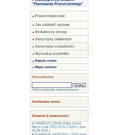
"Planowania Przestrzennego"
Prawo miejscowe
Jak załatwić sprawę
Redaktorzy strony
Statystyka odwiedzin
Statystyka czytalności
Wyszukaj urzędnika
Rejestr zmian
Mapa serwisu
Wyszukiwarka
»
Wyszukiwanie zaawansowane
Archiwalne menu:
Ostatnie 5 wiadomości:
»
OBWIESZCZENIE Wójta Gminy
Bliżyn znak PNO.6733.3.2025 z dnia
05.08.2026 r.
»
Protokół Nr XXXI/2026 z XXXI sesji