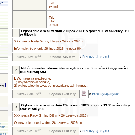
Fax:
o"
e-mail:
Tel:
Fax:
e-mail:
Ogłoszenie o sesji w dniu 29 lipca 2026r. o godz.9.00 w świetlicy OSP
1
w Bliżynie
XXXI sesja Rady Gminy Bliżyn - 29 lipca 2026 r.
Informuję, że w dniu 29 lipca 2026r. o godz.90...
04
»
Przeczytaj artykuł
Czytano:
546
razy
2026-07-22 10
Nabór na wolne stanowisko urzędnicze ds. finansów i księgowości
2
budżetowej K/M
I. Wymagania niezbędne:
1) obywatelstwo polskie,
2) wykształcenie wyższe: prawnicze, administra...
09
»
Przeczytaj artykuł
Czytano:
1629
razy
2026-06-08 09
Ogłoszenie o sesji w dniu 26 czerwca 2026r. o godz.13.30 w świetlicy
3
OSP w Bliżynie
XXX sesja Rady Gminy Bliżyn - 26 czerwca 2026 r.
Ogłoszenie o sesji w dniu 26 czerwca 2026r. o ...
y
dnia
32
»
Przeczytaj artykuł
Czytano:
1310
razy
2026-05-27 10
esji