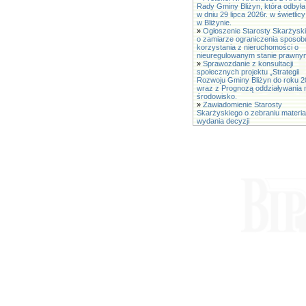
Rady Gminy Bliżyn, która odbyła
w dniu 29 lipca 2026r. w świetli
w Bliżynie.
»
Ogłoszenie Starosty Skarżysk
o zamiarze ograniczenia sposob
korzystania z nieruchomości o
nieuregulowanym stanie prawny
»
Sprawozdanie z konsultacji
społecznych projektu „Strategii
Rozwoju Gminy Bliżyn do roku 2
wraz z Prognozą oddziaływania 
środowisko.
»
Zawiadomienie Starosty
Skarżyskiego o zebraniu materia
wydania decyzji