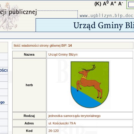
0
+
-
(K)
A
A
A
Ilość wiadomości strony głównej BIP:
14
Nazwa
Urząd Gminy Bliżyn
OŚCI
herb
ego
Rodzaj
jednostka samorządu terytorialnego
Adres
ul. Kościuszki 79 A
Kod
26-120