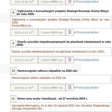
34
»
Przeczytaj artykuł
Czytano:
3696
razy
2025-12-08 10
Ogłoszenie o konsultacjach projektu Strategii Rozwoju Gminy Bliżyn
8
do roku 2035.
Ogłoszenie o konsultacjach projektu Strategii Rozwoju Gminy Bliżyn do roku
2035.
Gmina Bliżyn pr...
17
»
Przeczytaj artykuł
Czytano:
1413
razy
2025-12-01 13
Dowóz uczniów niepełnosprawnych do placówek oświatowych w roku
9
2026.
Dowóz uczniów niepełnosprawnych do placówek oświatowych w roku 2026....
03
»
Przeczytaj artykuł
Czytano:
1467
razy
2025-11-19 14
10
Harmonogram odbioru odpadów na 2025 rok:
Harmonogram odbioru odpadów na 2025 rok
...
47
»
Przeczytaj artykuł
Czytano:
3351
razy
2025-01-07 09
11
Nowe ceny wody i kanalizacji - od 27 września 2024 r.
Uprzejmie informujemy, że w dniu 23 sierpnia 2024 roku Dyrektor Regionalnego
Zarządu Gospodarki Wo...