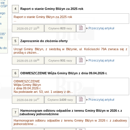
 się
cy OSP
4
Raport o stanie Gminy Bliżyn za 2025 rok
iego
u
Raport o stanie Gminy Bliżyn za 2025 rok
...
m
25
»
Przeczytaj artykuł
Czytano:
823
razy
2026-05-27 10
035”
na
5
Zaproszenie do złożenia oferty
łu do
Urząd Gminy Bliżyn, z siedzibą w Bliżynie, ul. Kościuszki 79A zwraca się z
prośbą o złożen...
34
»
Przeczytaj artykuł
Czytano:
931
razy
2026-05-15 08
6
OBWIESZCZENIE Wójta Gminy Bliżyn z dnia 09.04.2026 r.
OBWIESZCZENIE
Wójta Gminy Bliżyn
z dnia 09.04.2026 r.
Na podstawie art. 53, ust. 1 ustawy z dn...
17
»
Przeczytaj artykuł
Czytano:
1430
razy
2026-04-09 14
Harmonogram odbioru odpadów z terenu Gminy Bliżyn w 2026 r. z
7
zabudowy jednorodzinne
Harmonogram odbioru odpadów z terenu Gminy Bliżyn w 2026 r. z zabudowy
jednorodzinne ...