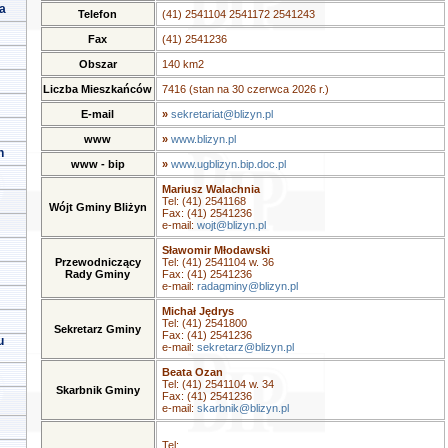
a
Telefon
(41) 2541104 2541172 2541243
Fax
(41) 2541236
Obszar
140 km2
Liczba Mieszkańców
7416 (stan na 30 czerwca 2026 r.)
E-mail
»
sekretariat@blizyn.pl
www
»
www.blizyn.pl
h
www - bip
»
www.ugblizyn.bip.doc.pl
Mariusz Walachnia
Tel: (41) 2541168
Wójt Gminy Bliżyn
Fax: (41) 2541236
e-mail:
wojt@blizyn.pl
Sławomir Młodawski
Przewodniczący
Tel: (41) 2541104 w. 36
Rady Gminy
Fax: (41) 2541236
e-mail:
radagminy@blizyn.pl
Michał Jędrys
Tel: (41) 2541800
Sekretarz Gminy
Fax: (41) 2541236
u
e-mail:
sekretarz@blizyn.pl
Beata Ozan
Tel: (41) 2541104 w. 34
Skarbnik Gminy
Fax: (41) 2541236
e-mail:
skarbnik@blizyn.pl
Tel: