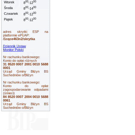
00
00
Wtorek
8
-12
00
00
Środa
8
-14
00
00
Czwartek
8
-12
00
00
Piątek
8
-12
adres skrytki ESP na
platformie ePUAP:
/1cqce463n2/skrytka
Dziennik Ustaw
Monitor Polski
Nr rachunku bankowego:
Konto do opłat różnych
31 8520 0007 2001 0010 5688
0001
Urząd Gminy Bliżyn BS
Suchedniów o/Bliżyn
Nr rachunku bankowego:
Konto do opłat
zagospodarowanie odpadami
(śmieci)
84 8520 0007 2004 0010 5688
0061
Urząd Gminy Bliżyn BS
Suchedniów o/Bliżyn