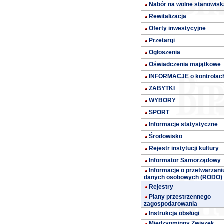
Nabór na wolne stanowisk
Rewitalizacja
Oferty inwestycyjne
Przetargi
Ogłoszenia
Oświadczenia majątkowe
INFORMACJE o kontrolac
ZABYTKI
WYBORY
SPORT
Informacje statystyczne
Środowisko
Rejestr instytucji kultury
Informator Samorządowy
Informacje o przetwarzani
danych osobowych (RODO)
Rejestry
Plany przestrzennego
zagospodarowania
Instrukcja obsługi
Międzygminny Związek