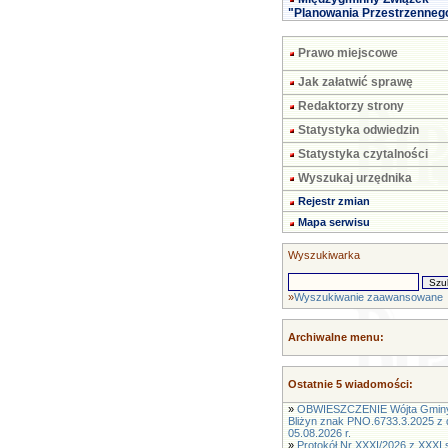
"Planowania Przestrzenneg
Prawo miejscowe
Jak załatwić sprawę
Redaktorzy strony
Statystyka odwiedzin
Statystyka czytalności
Wyszukaj urzędnika
Rejestr zmian
Mapa serwisu
Wyszukiwarka
»
Wyszukiwanie zaawansowane
Archiwalne menu:
Ostatnie 5 wiadomości:
»
OBWIESZCZENIE Wójta Gmin
Bliżyn znak PNO.6733.3.2025 z 
05.08.2026 r.
»
Protokół Nr XXXI/2026 z XXXI s