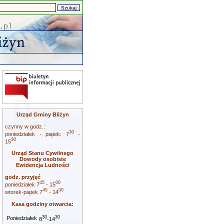
Urząd Gminy Bliżyn
czynny w godz.:
30
poniedziałek - piątek: 7
-
30
15
Urząd Stanu Cywilnego
Dowody osobiste
Ewidencja Ludności
godz. przyjęć
45
00
poniedziałek 7
- 15
45
00
wtorek-piątek 7
- 14
Kasa godziny otwarcia:
30
30
Poniedziałek
8
-14