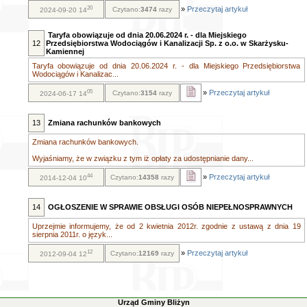
20
»
Przeczytaj artykuł
Czytano:
3474
razy
2024-09-20 14
Taryfa obowiązuje od dnia 20.06.2024 r. - dla Miejskiego
12
Przedsiębiorstwa Wodociągów i Kanalizacji Sp. z o.o. w Skarżysku-
Kamiennej
Taryfa obowiązuje od dnia 20.06.2024 r. - dla Miejskiego Przedsiębiorstwa
Wodociągów i Kanalizac...
05
»
Przeczytaj artykuł
Czytano:
3154
razy
2024-06-17 14
13
Zmiana rachunków bankowych
Zmiana rachunków bankowych.
Wyjaśniamy, że w związku z tym iż opłaty za udostępnianie dany...
44
»
Przeczytaj artykuł
Czytano:
14358
razy
2014-12-04 10
14
OGŁOSZENIE W SPRAWIE OBSŁUGI OSÓB NIEPEŁNOSPRAWNYCH
Uprzejmie informujemy, że od 2 kwietnia 2012r. zgodnie z ustawą z dnia 19
sierpnia 2011r. o język...
12
»
Przeczytaj artykuł
Czytano:
12169
razy
2012-09-04 12
Urząd Gminy Bliżyn