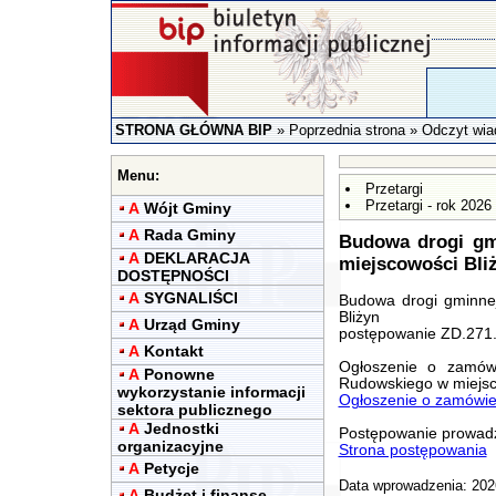
STRONA GŁÓWNA BIP
»
Poprzednia strona
» Odczyt wia
Menu:
Przetargi
Przetargi - rok 2026
A
Wójt Gminy
A
Rada Gminy
Budowa drogi gm
A
DEKLARACJA
miejscowości Bli
DOSTĘPNOŚCI
A
SYGNALIŚCI
Budowa drogi gminnej
Bliżyn
A
Urząd Gminy
postępowanie ZD.271
A
Kontakt
Ogłoszenie o zamówi
A
Ponowne
Rudowskiego w miejsc
wykorzystanie informacji
Ogłoszenie o zamówie
sektora publicznego
A
Jednostki
Postępowanie prowadz
organizacyjne
Strona postępowania
A
Petycje
Data wprowadzenia: 202
A
Budżet i finanse