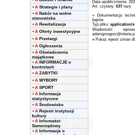
Data upublicznienia: 20
Art. czytany:
637
razy
A
Strategie i plany
A
Nabór na wolne
»
Dokumentacja techn
stanowiska
bajtów
A
Rewitalizacja
Typ pliku:
application/
Wiadomość wpro
A
Oferty inwestycyjne
adamgrzegorz@interia.p
A
Przetargi
»
Pokaż rejestr zmian d
A
Ogłoszenia
A
Oświadczenia
majątkowe
A
INFORMACJE o
kontrolach
A
ZABYTKI
A
WYBORY
A
SPORT
A
Informacje
statystyczne
A
Środowisko
A
Rejestr instytucji
kultury
A
Informator
Samorządowy
A
Informacje o