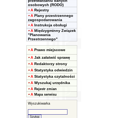
przetwarzaniu danych
osobowych (RODO)
A
Rejestry
A
Plany przestrzennego
zagospodarowania
A
Instrukcja obsługi
A
Międzygminny Związek
"Planowania
Przestrzennego"
A
Prawo miejscowe
A
Jak załatwić sprawę
A
Redaktorzy strony
A
Statystyka odwiedzin
A
Statystyka czytalności
A
Wyszukaj urzędnika
A
Rejestr zmian
A
Mapa serwisu
Wyszukiwarka