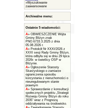
»
Wyszukiwanie
zaawansowane
Archiwalne menu:
Ostatnie 5 wiadomości:
A
»
OBWIESZCZENIE Wójta
Gminy Bliżyn znak
PNO.6733.3.2025 z dnia
05.08.2026 r.
A
»
Protokół Nr XXXI/2026 z
XXXI sesji Rady Gminy Bliżyn,
która odbyła się w dniu 29 lipca
2026r. w świetlicy OSP w
Bliżynie.
A
»
Ogłoszenie Starosty
Skarżyskiego o zamiarze
ograniczenia sposobu
korzystania z nieruchomości o
nieuregulowanym stanie
prawnym
A
»
Sprawozdanie z konsultacji
społecznych projektu „Strategii
Rozwoju Gminy Bliżyn do roku
2035” wraz z Prognozą
oddziaływania na środowisko.
A
»
Zawiadomienie Starosty