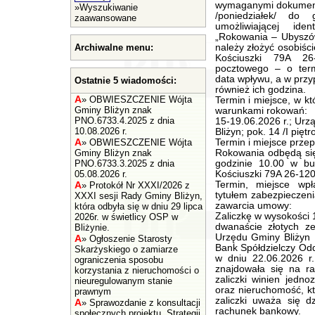
wymaganymi dokumenta
»
Wyszukiwanie
/poniedziałek/ do
zaawansowane
umożliwiającej ide
„Rokowania – Ubyszów
Archiwalne menu:
należy złożyć osobiści
Kościuszki 79A 26
pocztowego – o term
data wpływu, a w przy
Ostatnie 5 wiadomości:
również ich godzina.
A
»
OBWIESZCZENIE Wójta
Termin i miejsce, w 
Gminy Bliżyn znak
warunkami rokowań:
PNO.6733.4.2025 z dnia
15-19.06.2026 r.; Urz
10.08.2026 r.
Bliżyn; pok. 14 /I piętro
A
»
OBWIESZCZENIE Wójta
Termin i miejsce prze
Gminy Bliżyn znak
Rokowania odbędą się
PNO.6733.3.2025 z dnia
godzinie 10.00 w bu
05.08.2026 r.
Kościuszki 79A 26-120 B
A
Termin, miejsce wpł
»
Protokół Nr XXXI/2026 z
tytułem zabezpieczen
XXXI sesji Rady Gminy Bliżyn,
zawarcia umowy:
która odbyła się w dniu 29 lipca
Zaliczkę w wysokości 1
2026r. w świetlicy OSP w
dwanaście złotych z
Bliżynie.
Urzędu Gminy Bliżyn
A
»
Ogłoszenie Starosty
Bank Spółdzielczy Oddz
Skarżyskiego o zamiarze
w dniu 22.06.2026 r.
ograniczenia sposobu
znajdowała się na r
korzystania z nieruchomości o
zaliczki winien jedn
nieuregulowanym stanie
oraz nieruchomość, kt
prawnym
zaliczki uważa się d
A
»
Sprawozdanie z konsultacji
rachunek bankowy.
społecznych projektu „Strategii