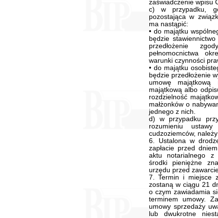
zaświadczenie wpisu 
c) w przypadku, g
pozostająca w związ
ma nastąpić:
• do majątku wspólne
będzie stawiennictw
przedłożenie zg
pełnomocnictwa okre
warunki czynności praw
• do majątku osobist
będzie przedłożenie w
umowę majątkową ma
majątkową albo odpis
rozdzielność majątko
małżonków o nabywani
jednego z nich.
d) w przypadku prz
rozumieniu ustawy
cudzoziemców, należy 
6. Ustalona w drodz
zapłacie przed dnie
aktu notarialnego 
środki pieniężne zn
urzędu przed zawarc
7. Termin i miejsce 
zostaną w ciągu 21 dn
o czym zawiadamia się
terminem umowy. Za 
umowy sprzedaży uważ
lub dwukrotne niest