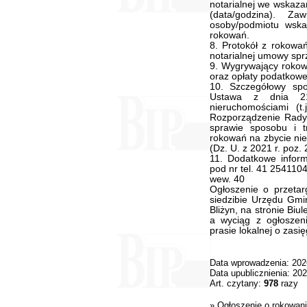
notarialnej we wskaz
(data/godzina). Z
osoby/podmiotu wsk
rokowań.
8. Protokół z rokowa
notarialnej umowy spr
9. Wygrywający rokow
oraz opłaty podatkowe
10. Szczegółowy sp
Ustawa z dnia 21
nieruchomościami (t
Rozporządzenie Rady 
sprawie sposobu i t
rokowań na zbycie nier
(Dz. U. z 2021 r. poz. 
11. Dodatkowe infor
pod nr tel. 41 254110
wew. 40
Ogłoszenie o przetar
siedzibie Urzędu Gmin
Bliżyn, na stronie Biu
a wyciąg z ogłoszen
prasie lokalnej o zasi
Data wprowadzenia: 202
Data upublicznienia: 20
Art. czytany:
978
razy
»
Ogłoszenie o rokowan