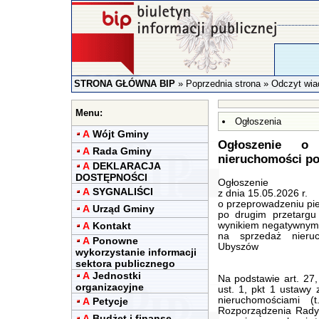
STRONA GŁÓWNA BIP
»
Poprzednia strona
» Odczyt wia
Menu:
Ogłoszenia
A
Wójt Gminy
Ogłoszenie o
A
Rada Gminy
nieruchomości p
A
DEKLARACJA
DOSTĘPNOŚCI
Ogłoszenie
A
SYGNALIŚCI
z dnia 15.05.2026 r.
o przeprowadzeniu pi
A
Urząd Gminy
po drugim przetarg
A
Kontakt
wynikiem negatywnym
na sprzedaż nieru
A
Ponowne
Ubyszów
wykorzystanie informacji
sektora publicznego
A
Jednostki
Na podstawie art. 27, 
organizacyjne
ust. 1, pkt 1 ustawy 
nieruchomościami 
A
Petycje
Rozporządzenia Rady 
A
Budżet i finanse