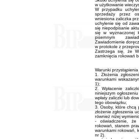
Skutki uchylenia się 
w użytkowanie wieczys
W przypadku uchylen
sprzedaży przez os
wniesiona zaliczka pr
uchylenie się od zaw
się niepodpisanie akt
się w wyznaczonej k
pisemnym zawiado
Zawiadomienie doręcz
w protokole z przepr
Zastrzega się, że W
zamknięcia rokowań b
Warunki przystąpienia
1. Złożenia zgłoszen
warunkami wskazanymi
1);
2. Wpłacenie zalic
niniejszym ogłoszeniu
wpłaty zaliczki lub d
tego obowiązku;
3. Osoby, które chcą 
złożenie zgłoszenia u
również niżej wymien
- oświadczenie, że
rokowań, stanem praw
warunkami rokowań, kt
nr 2).