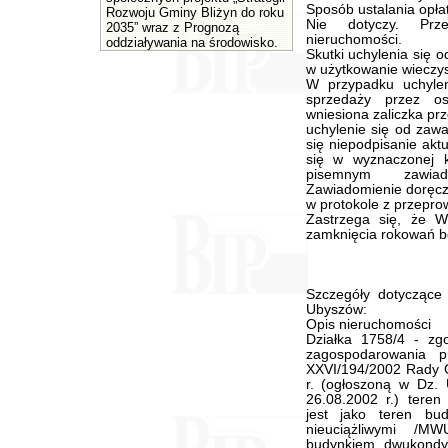
Sposób ustalania opłat
Rozwoju Gminy Bliżyn do roku
Nie dotyczy. Prz
2035” wraz z Prognozą
nieruchomości.
oddziaływania na środowisko.
Skutki uchylenia się 
w użytkowanie wieczys
W przypadku uchylen
sprzedaży przez os
wniesiona zaliczka pr
uchylenie się od zaw
się niepodpisanie akt
się w wyznaczonej k
pisemnym zawiado
Zawiadomienie doręcz
w protokole z przepr
Zastrzega się, że W
zamknięcia rokowań b
Szczegóły dotyczące
Ubyszów:
Opis nieruchomości
Działka 1758/4 - zg
zagospodarowania p
XXVI/194/2002 Rady G
r. (ogłoszoną w Dz. 
26.08.2002 r.) teren
jest jako teren bu
nieuciążliwymi /M
budynkiem dwukondy