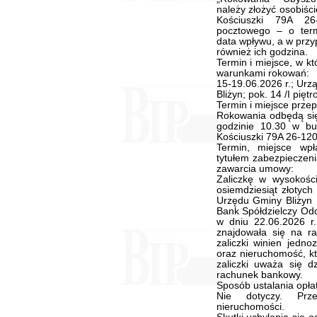
należy złożyć osobiści
Kościuszki 79A 26
pocztowego – o term
data wpływu, a w przy
również ich godzina.
Termin i miejsce, w 
warunkami rokowań:
15-19.06.2026 r.; Urz
Bliżyn; pok. 14 /I piętro
Termin i miejsce prze
Rokowania odbędą się
godzinie 10.30 w bu
Kościuszki 79A 26-120 B
Termin, miejsce wpł
tytułem zabezpieczen
zawarcia umowy:
Zaliczkę w wysokości
osiemdziesiąt złotych
Urzędu Gminy Bliżyn
Bank Spółdzielczy Oddz
w dniu 22.06.2026 r.
znajdowała się na r
zaliczki winien jedn
oraz nieruchomość, kt
zaliczki uważa się d
rachunek bankowy.
Sposób ustalania opłat
Nie dotyczy. Prz
nieruchomości.