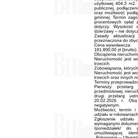
użytkowej 404,3 m2.
publicznej, podłączen
oraz możliwość podłąc
gminnej. Termin zag
procentowych opłat z
dotyczy. Wysokość o
dzierżawy – nie dotycz
Zasady aktualizacj
przeznaczona do zbyc
Cena wywoławcza:
181.800,00 zł (brutto).
Obciążenia nieruchom
Nieruchomość jest w
trzecich.
Zobowiązania, których
Nieruchomość jest wo
trzecich oraz innych 
Terminy przeprowadzo
Pierwszy przetarg
przedmiotowej nieruc
drugi przetarg ust
20.02.2026 r. Oba
negatywnym.
Możliwości, termin i
udziału w rokowaniach
Zgłoszenie udział
wymaganymi dokumenta
/poniedziałek/ do
umożliwiającej ide
„Rokowania – Ubyszów