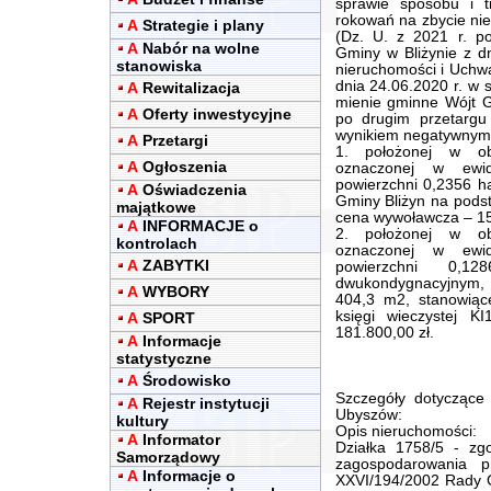
sprawie sposobu i t
rokowań na zbycie nier
A
Strategie i plany
(Dz. U. z 2021 r. po
A
Nabór na wolne
Gminy w Bliżynie z dn
stanowiska
nieruchomości i Uchwa
dnia 24.06.2020 r. w 
A
Rewitalizacja
mienie gminne Wójt G
A
Oferty inwestycyjne
po drugim przetarg
wynikiem negatywnym 
A
Przetargi
1. położonej w ob
A
Ogłoszenia
oznaczonej w ewi
powierzchni 0,2356 h
A
Oświadczenia
Gminy Bliżyn na podst
majątkowe
cena wywoławcza – 15
A
INFORMACJE o
2. położonej w ob
kontrolach
oznaczonej w ewi
A
ZABYTKI
powierzchni 0,1
dwukondygnacyjnym,
A
WYBORY
404,3 m2, stanowiąc
księgi wieczystej 
A
SPORT
181.800,00 zł.
A
Informacje
statystyczne
A
Środowisko
Szczegóły dotyczące
A
Rejestr instytucji
Ubyszów:
kultury
Opis nieruchomości:
A
Informator
Działka 1758/5 - zg
Samorządowy
zagospodarowania p
A
Informacje o
XXVI/194/2002 Rady G