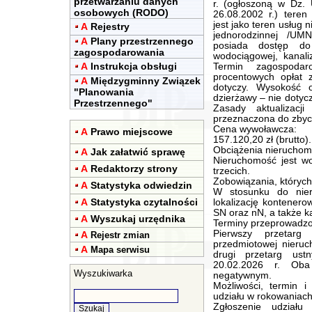
przetwarzaniu danych
r. (ogłoszoną w Dz. 
osobowych (RODO)
26.08.2002 r.) teren
jest jako teren usług
A
Rejestry
jednorodzinnej /UM
A
Plany przestrzennego
posiada dostęp do
zagospodarowania
wodociągowej, kanaliz
A
Instrukcja obsługi
Termin zagospoda
procentowych opłat z
A
Międzygminny Związek
dotyczy. Wysokość o
"Planowania
dzierżawy – nie dotycz
Przestrzennego"
Zasady aktualizacj
przeznaczona do zbyc
Cena wywoławcza:
A
Prawo miejscowe
157.120,20 zł (brutto).
Obciążenia nieruchom
A
Jak załatwić sprawę
Nieruchomość jest w
A
Redaktorzy strony
trzecich.
Zobowiązania, których
A
Statystyka odwiedzin
W stosunku do nie
A
Statystyka czytalności
lokalizację kontenerow
SN oraz nN, a także ka
A
Wyszukaj urzędnika
Terminy przeprowadzo
Pierwszy przetarg
A
Rejestr zmian
przedmiotowej nieruc
A
Mapa serwisu
drugi przetarg ust
20.02.2026 r. Oba
Wyszukiwarka
negatywnym.
Możliwości, termin i
udziału w rokowaniach
Zgłoszenie udział