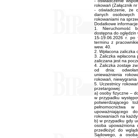
- oświadczenie współ
rokowań (Załącznik nr
- oświadczenie, że 
danych osobowych
rokowaniami na sprzed
Dodatkowe informacje
1. Nieruchomość b
dostępna do oględzin 
15-19.06.2026 r. po 
terminu z pracownik
wew. 40.
2. Wpłacona zaliczka 
3. Zaliczka wpłacona 
zaliczana jest na poc
4. Zaliczka zostaje zw
od dnia: odwołan
unieważnienia roko
rokowań, niewygrania
5. Uczestnicy rokowań
przetargowej:
a) osoby fizyczne – 
w przypadku występo
potwierdzającego t
pełnomocnictwa w 
upoważniającego d
rokowaniach na każdym
b) w przypadku gdy uc
osoba upoważniona d
przedłożyć do wgląd
Sądowego, a osoba 