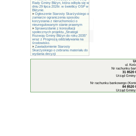
Rady Gminy Bliżyn, która odbyła się w
dniu 29 lipca 2026r. w świetlicy OSP w
Bliżynie.
»
Ogłoszenie Starosty Skarżyskiego o
zamiarze ograniczenia sposobu
korzystania z nieruchomości o
nieuregulowanym stanie prawnym
»
Sprawozdanie z konsultacji
społecznych projektu „Strategii
Rozwoju Gminy Bliżyn do roku 2035”
wraz z Prognozą oddziaływania na
środowisko.
»
Zawiadomienie Starosty
Skarżyskiego o zebraniu materiału do
wydania decyzji
U
ul. Koś
Nr rachunku ban
31 8520 
Urząd Gminy 
Nr rachunku bankowego (Konto
84 8520 
Urząd Gminy 