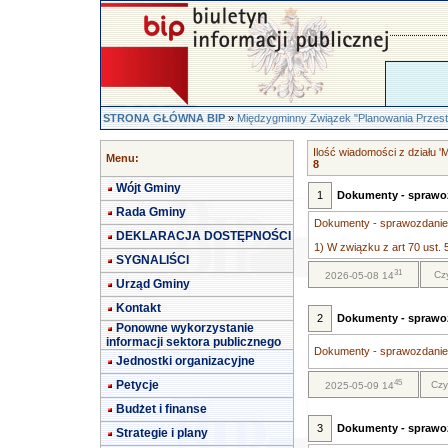
STRONA GŁÓWNA BIP
»
Międzygminny Związek "Planowania Przes
Ilość wiadomości z działu 
Menu:
8
Wójt Gminy
1
Dokumenty - sprawoz
Rada Gminy
Dokumenty - sprawozdanie 
DEKLARACJA DOSTĘPNOŚCI
1) W związku z art 70 ust. 
SYGNALIŚCI
31
Cz
2026-05-08 14
Urząd Gminy
Kontakt
2
Dokumenty - sprawoz
Ponowne wykorzystanie
informacji sektora publicznego
Dokumenty - sprawozdanie 
Jednostki organizacyjne
45
Petycje
Czy
2025-05-09 14
Budżet i finanse
3
Dokumenty - sprawoz
Strategie i plany