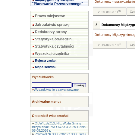
Dokumenty - sprawozdanie f
"Planowania Przestrzennego"
08
Czy
2020-08-03 11
Prawo miejscowe
Jak załatwić sprawę
8
Dokumenty Międzyg
Redaktorzy strony
Dokumenty Międzygminnego
Statystyka odwiedzin
53
Czy
2019-09-05 13
Statystyka czytalności
Wyszukaj urzędnika
Rejestr zmian
Mapa serwisu
Wyszukiwarka
»
Wyszukiwanie zaawansowane
Archiwalne menu:
Ostatnie 5 wiadomości:
»
OBWIESZCZENIE Wójta Gminy
Bliżyn znak PNO.6733.3.2025 z dnia
05.08.2026 r.
»
Protokół Nr XXXI/2026 z XXXI sesji