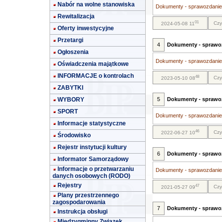
Nabór na wolne stanowiska
Dokumenty - sprawozdanie 
Rewitalizacja
01
Czy
2024-05-08 11
Oferty inwestycyjne
Przetargi
4
Dokumenty - sprawoz
Ogłoszenia
Dokumenty - sprawozdanie 
Oświadczenia majątkowe
INFORMACJE o kontrolach
48
Czy
2023-05-10 08
ZABYTKI
WYBORY
5
Dokumenty - sprawoz
SPORT
Dokumenty - sprawozdanie 
Informacje statystyczne
46
Czy
2022-06-27 10
Środowisko
Rejestr instytucji kultury
6
Dokumenty - sprawoz
Informator Samorządowy
Informacje o przetwarzaniu
Dokumenty - sprawozdanie 
danych osobowych (RODO)
Rejestry
47
Czy
2021-05-27 09
Plany przestrzennego
zagospodarowania
7
Dokumenty - sprawoz
Instrukcja obsługi
Międzygminny Związek