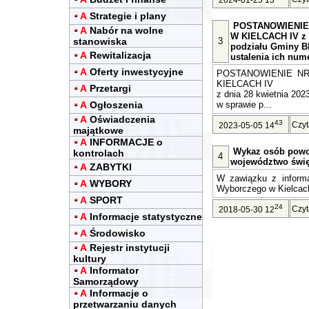
2024-01-25 13
A
Strategie i plany
POSTANOWIENIE
A
Nabór na wolne
W KIELCACH IV z d
stanowiska
3
podziału Gminy Bl
A
Rewitalizacja
ustalenia ich num
A
Oferty inwestycyjne
POSTANOWIENIE NR
KIELCACH IV
A
Przetargi
z dnia 28 kwietnia 2023
A
Ogłoszenia
w sprawie p...
A
Oświadczenia
43
Czyt
2023-05-05 14
majątkowe
A
INFORMACJE o
Wykaz osób powo
kontrolach
4
województwo świę
A
ZABYTKI
W zawiązku z informa
A
WYBORY
Wyborczego w Kielcach 
A
SPORT
24
Czyt
2018-05-30 12
A
Informacje statystyczne
A
Środowisko
A
Rejestr instytucji
kultury
A
Informator
Samorządowy
A
Informacje o
przetwarzaniu danych