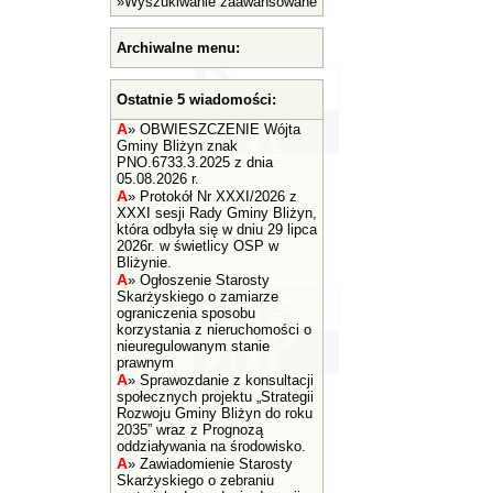
»
Wyszukiwanie zaawansowane
Archiwalne menu:
Ostatnie 5 wiadomości:
A
»
OBWIESZCZENIE Wójta
Gminy Bliżyn znak
PNO.6733.3.2025 z dnia
05.08.2026 r.
A
»
Protokół Nr XXXI/2026 z
XXXI sesji Rady Gminy Bliżyn,
która odbyła się w dniu 29 lipca
2026r. w świetlicy OSP w
Bliżynie.
A
»
Ogłoszenie Starosty
Skarżyskiego o zamiarze
ograniczenia sposobu
korzystania z nieruchomości o
nieuregulowanym stanie
prawnym
A
»
Sprawozdanie z konsultacji
społecznych projektu „Strategii
Rozwoju Gminy Bliżyn do roku
2035” wraz z Prognozą
oddziaływania na środowisko.
A
»
Zawiadomienie Starosty
Skarżyskiego o zebraniu