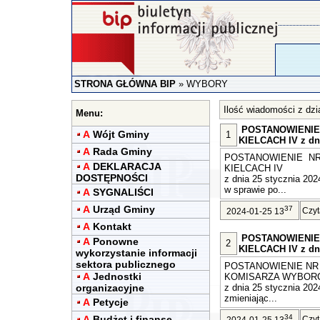
STRONA GŁÓWNA BIP
»
WYBORY
Ilość wiadomości z dz
Menu:
POSTANOWIENIE
A
Wójt Gminy
1
KIELCACH IV z dni
A
Rada Gminy
POSTANOWIENIE N
A
DEKLARACJA
KIELCACH IV
DOSTĘPNOŚCI
z dnia 25 stycznia 2024
w sprawie po...
A
SYGNALIŚCI
A
Urząd Gminy
37
Czyt
2024-01-25 13
A
Kontakt
POSTANOWIENIE
A
Ponowne
2
KIELCACH IV z dni
wykorzystanie informacji
sektora publicznego
POSTANOWIENIE NR 
A
Jednostki
KOMISARZA WYBORC
organizacyjne
z dnia 25 stycznia 2024
zmieniając...
A
Petycje
34
A
Budżet i finanse
Czyt